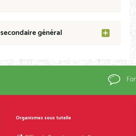
secondaire général
ESEC/CAB du 21 mars 2011 portant ouverture
s d’Enseignement Secondaire et Normal (RNE),
Fo
s régulièrement immatriculés et inscrits au
rtées à la connaissance du grand public.
épartement et Arrondissement ; suivent les
sformation et d’ouverture, le nom du fondateur
Organismes sous tutelle
t, le sous-système, le type d’enseignement