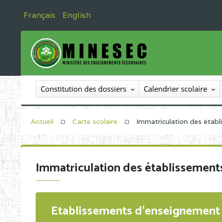
Français
English
Constitution des dossiers
Calendrier scolaire
Accueil
Carte scolaire
Immatriculation des étab
Immatriculation des établissement
Etablissements d'enseignement