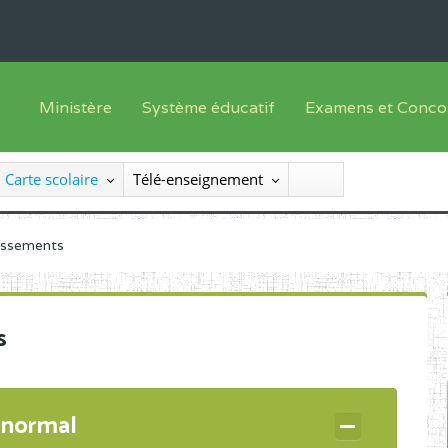
Ministère
Système éducatif
Examens et Conco
Sous sys
Le Ministre
Offre de formation
Inscriptions
Carte scolaire
Télé-enseignement
Sous sys
Le SEESEN
Progammes d'études
Liste des candidats
Inspection Générale des Services
Manuels scolaires
Résultats
lissements
Inspection Générale des Enseignements
Diplômes disponib
Administration Centrale
s
Services Déconcentrés
Organigramme
 normal