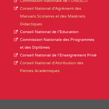
Commission Nationale de l’UNESCO
Noms
Conseil National d’Agrément des
L’offre d’éducation de
l’Enseignement Secon
Localité
Manuels Scolaires et des Matériels
d’immatriculation du mois de septembre 2020
Didactiques
suit :
Conseil National de l’Education
Région
Noms
1950 établissements publics
fonctionnels
Commission Nationale des Programmes
895 CES dont 86 Bilingues
et des Diplômes
ADAMAOUA
(25)
1055 Lycées dont 351 Bilingues
Conseil National de l’Enseignement Privé
72 établissements avec section bilingue 
ADAMAOUA
INSTITUT POLYVALENT BIL
Conseil National d'Attribution des
PINTADES BP :
Palmes Academiques
1358 établissements privés
, soit :
ADAMAOUA
COLLEGE PRIVE LAIC POLY
994 établissements privés laïcs
L'ADAMAOUA BP :329 NG
190 établissements privés catholiques
88 établissements privés protestants
ADAMAOUA
GRACE COMPREHENSIVE HI
44 établissements privés islamiques.