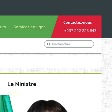
Contactez-nous
urs
Services en ligne
+237 222 223 843
tème francophone
Orientation Conseil
tème anglophone
Gestion du Personnel
Gestion du matricule des
élèves
les
Demande d'actes certificatifs
Le Ministre
Demande de subvention
Acceder au Mail pro