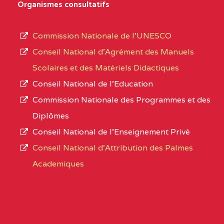
Organismes consultatifs
type
OUEST
SCHOOL BP :
d’enseignement
Commission Nationale de l’UNESCO
BAPTIST COMPREHENSIVE COLLEGE ( BCHS
autorisé
Conseil National d’Agrément des Manuels
BAMENDA
(1)
et
Scolaires et des Matériels Didactiques
le
NORD-
BAPTIST
3JJ
Conseil National de l’Education
numéro
OUEST
COMPREHENSIVE
Commission Nationale des Programmes et des
d’immatriculation.
COLLEGE ( BCHS ) BP :01
Diplômes
BAMENDA
Conseil National de l’Enseignement Privé
L’offre
Conseil National d'Attribution des Palmes
d’éducation
BAPTIST COMPREHENSIVE COLLEGE BUEA
Academiques
de
SUD-OUEST
BAPTIST
6CC
l’Enseignement
COMPREHENSIVE
Secondaire
COLLEGE BUEA BP :
Général