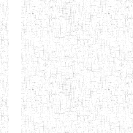
d'enseignement
normal
ENI
Chercher:
Effacer les filtres
Denomination
Type