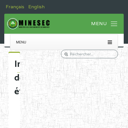
Français
English
MENU
Immatriculation
des
établissements
Etablissements