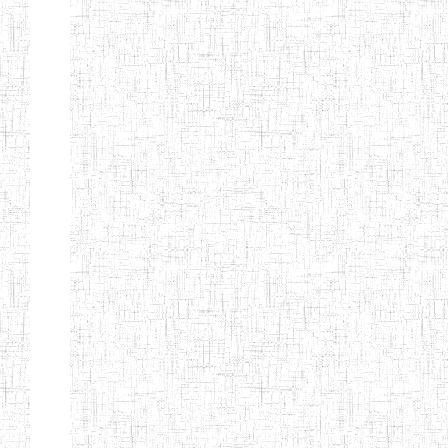
LAIQUE LES
PERFORMANCES
PEDAGOGIQUES
ENIEG DU HAUT
12/08/2013
ENIEG
Pri
NKAM
ENIEG BILINGUE
05/09/2003
ENIEG
Pri
DE L'IPEP DE
BANDJOUN
ENIEG PRIVEE
07/09/2012
ENIEG
Pri
NANFAH
ENPIEG TERESA
14/03/2014
ENIEG
Pri
JANE