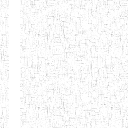
ENIEG
04/08/2010
ENIEG
Pri
MODERNE
SAINTE MARIE
ENIEG PRIVEE
04/08/2010
ENIEG
Pri
BILINGUE LES
BOSONS
ENIEG BILINGUE
01/08/2014
ENIEG
Pri
LE NORMALIEN
CITOYEN
ENIEG BILINGUE
03/10/2012
ENIEG
Pri
CLAIRE
FONTAINE