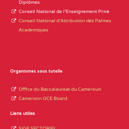
Diplômes
:4447 YAOUNDE
Conseil National de l’Enseignement Privé
L’offre
CENTRE
COLLEGE PRIVE
5JK
Conseil National d'Attribution des Palmes
d’éducation
CATHOLIQUE
Academiques
de
D'ENSEIGNEMENT
l’Enseignement
TECHNIQUE
Secondaire
INDUSTRIEL FEMININ
Général
MARIA GORETTI BP
au
Organismes sous tutelle
:1152 YAOUNDE
terme
des
CENTRE
COLLEGE PRIVE LAIC
5JK
Office du Baccalaureat du Cameroun
opérations
SAINT MICHEL
Cameroon GCE Board
d’immatriculation
ARCHANGE BP :10017
du
Liens utiles
YAOUNDE
mois
SIGE SECTORIEL