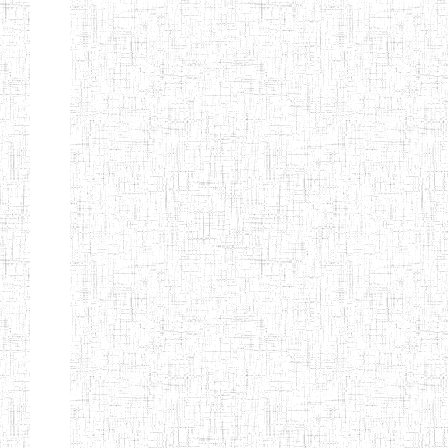
ENIEG BILINGUE
25/06/2014
ENIEG
Pri
LA COURONNE
ENIET BILINGUE
06/01/2014
ENIET
Pri
LA
PERFORMANCE
ENIET PRIVEE
25/07/2013
ENIET
Pri
LES FERMIONS
ENIET PRIVEE DE
17/04/2014
ENIET
Pri
L'OUEST
ENIET LE
30/10/2014
ENIET
Pri
NORMALIEN