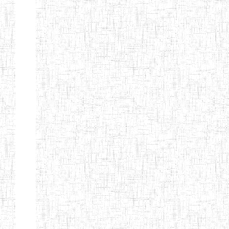
Page 9 sur 13 Total: 307
Afficher
Début
Préc.
4
5
6
7
8
9
13
Suivant
Fin
Etablissements
d'enseignement
secondaire
technique
et