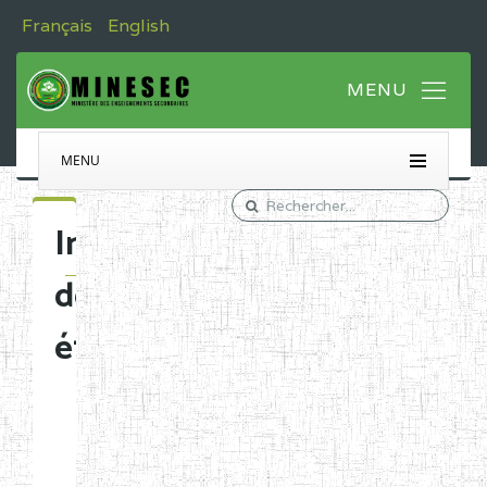
Français
English
MENU
Immatriculation
des
établissements
Etablissements