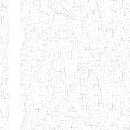
CITOYEN
ENIEG PRIVEE
04/08/2010
ENIEG
Pri
L'ARCHE DES
PHOTONS
ECOLE DE
30/11/2004
ENIEG
Pri
FORMATION
DES
INSTITUTEURS
ST ANDRE
ENIEG PRIVEE
04/06/2015
ENIEG
Pri
LAIQUE
PEKEKUE