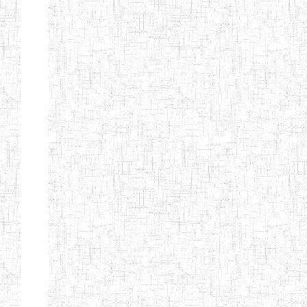
BTTC MBENGWI
BAPTIST
08/08/1983
ENIEG
Pri
TEACHERS
TRAINING
COLLEGE
KENCHOLIA
15/09/2015
ENIEG
Pri
TEACHER'S
TRAINING
COLLEGE
"K.T.T.C NDOP"
ENIEG PRIVEE
01/09/2015
ENIEG
Pri
BILINGUE