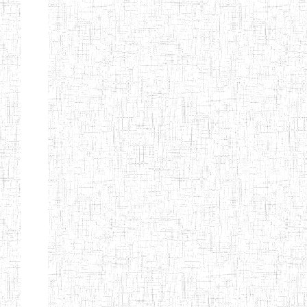
SAINT
28/12/2007
ENIEG
Pri
ANDREW'S BTTC
MODEL
08/09/2015
ENIEG
Pri
INCLUSIVE
BILINGUAL
TEACHER
TRAINING
INSTITUTE
CEFED/SPED/TTI
17/11/2008
ENIEG
Pri
SANTA
PTTC MBENGWI
06/08/1990
ENIEG
Pri
FULL GOSPEL
02/10/1998
ENIEG
Pri