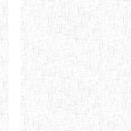
d'enseignement
normal
ENI
Chercher:
Effacer les filtres
Denomination
Type