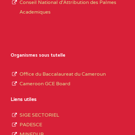
Conseil National d'Attribution des Palmes
d’éducation
0EI1TEFD100495110
(1)
Academiques
de
l’Enseignement
EXTREME-
CETIC DE GOULFEY
0EI
Secondaire
NORD
Général
0EK1TEFD110526096
(1)
au
Organismes sous tutelle
terme
EXTREME-
LYCEE TECHNIQUE DE
0EK
des
Office du Baccalaureat du Cameroun
NORD
KOUSSERI
opérations
Cameroon GCE Board
d’immatriculation
0EL1TEFD100503113
(1)
du
Liens utiles
EXTREME-
CETIC DE LOGONE
0EL
mois
NORD
BIRNI
SIGE SECTORIEL
de
PADESCE
septembre
0EM1TEFD100507113
(1)
MINEDUB