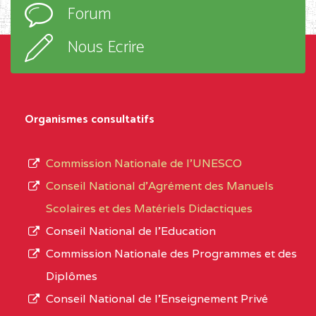
EXTREME-
CETIC DE GODOLA
0CL
Forum
d’enseignement,
NORD
le
Nous Ecrire
sous-
0CL1TEFD110519109
(1)
système,
EXTREME-
LYCEE TECHNIQUE DE
0CL
le
Organismes consultatifs
NORD
MERI
type
d’enseignement
0CM1TEFD100504110
(1)
Commission Nationale de l’UNESCO
autorisé
Conseil National d’Agrément des Manuels
EXTREME-
CETIC DE LOULOU
0CM
et
Scolaires et des Matériels Didactiques
NORD
le
Conseil National de l’Education
numéro
0CN1TEFD101094115
(1)
Commission Nationale des Programmes et des
d’immatriculation.
Diplômes
EXTREME-
CETIC DE PETTE
0CN
Conseil National de l’Enseignement Privé
L’offre
NORD