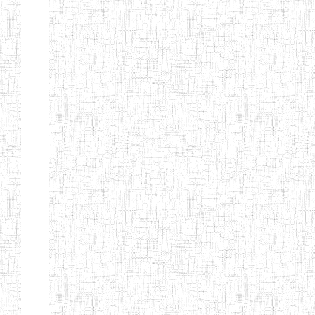
d'enseignement
normal
ENI
Chercher:
Effacer les filtres
Denomination
Type