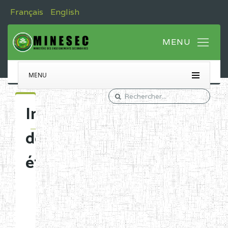
Français
English
MENU
Immatriculation
des
établissements
Etablissements