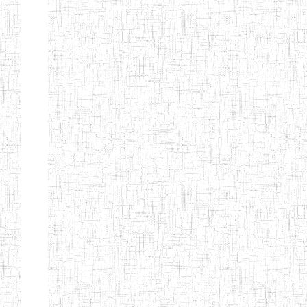
Début
Préc.
1
2
3
4
5
6
Suivant
Fin
Etablissements
d'enseignement
secondaire
technique
et
professionnel