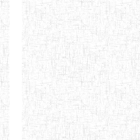
SAINT
28/12/2007
ENIEG
Pri
ANDREW'S BTTC
MODEL
08/09/2015
ENIEG
Pri
INCLUSIVE
BILINGUAL
TEACHER
TRAINING
INSTITUTE
CEFED/SPED/TTI
17/11/2008
ENIEG
Pri
SANTA
PTTC MBENGWI
06/08/1990
ENIEG
Pri
FULL GOSPEL
02/10/1998
ENIEG
Pri