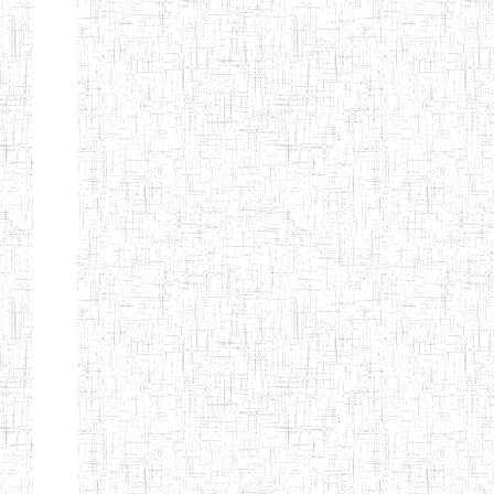
LAIQUE LES
PERFORMANCES
PEDAGOGIQUES
ENIEG DU HAUT
12/08/2013
ENIEG
Pri
NKAM
ENIEG BILINGUE
05/09/2003
ENIEG
Pri
DE L'IPEP DE
BANDJOUN
ENIEG PRIVEE
07/09/2012
ENIEG
Pri
NANFAH
ENPIEG TERESA
14/03/2014
ENIEG
Pri
JANE