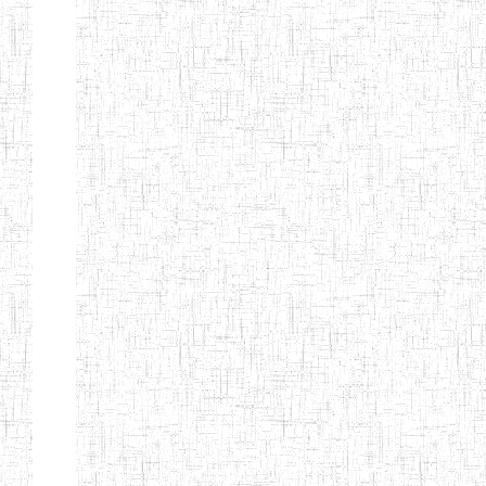
Page 9 sur 13 Total: 307
Afficher
Début
Préc.
4
5
6
7
8
9
13
Suivant
Fin
Etablissements
d'enseignement
secondaire
technique
et