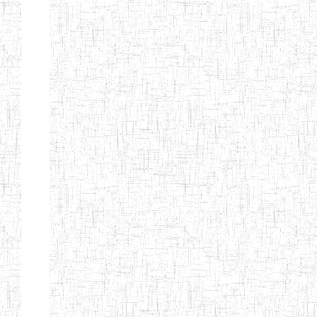
ENIEG BILINGUE
25/06/2014
ENIEG
Pri
LA COURONNE
ENIET BILINGUE
06/01/2014
ENIET
Pri
LA
PERFORMANCE
ENIET PRIVEE
25/07/2013
ENIET
Pri
LES FERMIONS
ENIET PRIVEE DE
17/04/2014
ENIET
Pri
L'OUEST
ENIET LE
30/10/2014
ENIET
Pri
NORMALIEN