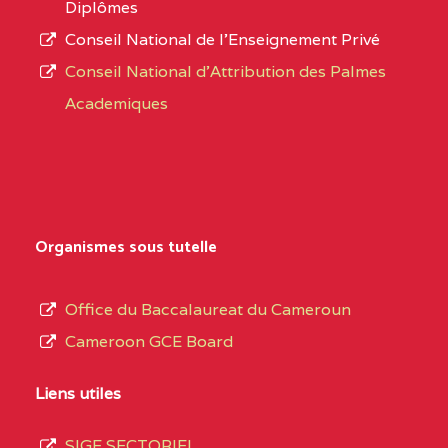
Diplômes
:4447 YAOUNDE
Conseil National de l’Enseignement Privé
L’offre
CENTRE
COLLEGE PRIVE
5JK
Conseil National d'Attribution des Palmes
d’éducation
CATHOLIQUE
Academiques
de
D'ENSEIGNEMENT
l’Enseignement
TECHNIQUE
Secondaire
INDUSTRIEL FEMININ
Général
MARIA GORETTI BP
au
Organismes sous tutelle
:1152 YAOUNDE
terme
des
CENTRE
COLLEGE PRIVE LAIC
5JK
Office du Baccalaureat du Cameroun
opérations
SAINT MICHEL
Cameroon GCE Board
d’immatriculation
ARCHANGE BP :10017
du
Liens utiles
YAOUNDE
mois
SIGE SECTORIEL