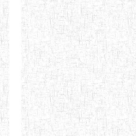
d'enseignement
normal
ENI
Chercher:
Effacer les filtres
Denomination
Type