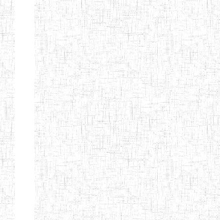
CITOYEN
ENIEG PRIVEE
04/08/2010
ENIEG
Pri
L'ARCHE DES
PHOTONS
ECOLE DE
30/11/2004
ENIEG
Pri
FORMATION
DES
INSTITUTEURS
ST ANDRE
ENIEG PRIVEE
04/06/2015
ENIEG
Pri
LAIQUE
PEKEKUE