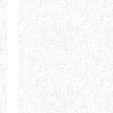
ENIEG
04/08/2010
ENIEG
Pri
MODERNE
SAINTE MARIE
ENIEG PRIVEE
04/08/2010
ENIEG
Pri
BILINGUE LES
BOSONS
ENIEG BILINGUE
01/08/2014
ENIEG
Pri
LE NORMALIEN
CITOYEN
ENIEG BILINGUE
03/10/2012
ENIEG
Pri
CLAIRE
FONTAINE