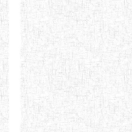
BTTC MBENGWI
BAPTIST
08/08/1983
ENIEG
Pri
TEACHERS
TRAINING
COLLEGE
KENCHOLIA
15/09/2015
ENIEG
Pri
TEACHER'S
TRAINING
COLLEGE
"K.T.T.C NDOP"
ENIEG PRIVEE
01/09/2015
ENIEG
Pri
BILINGUE