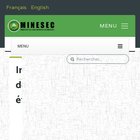
Français
English
MENU
Immatriculation
des
établissements
Etablissements