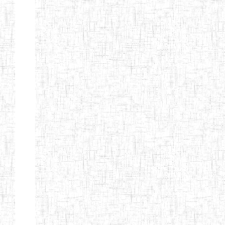
d'enseignement
normal
ENI
Chercher:
Effacer les filtres
Denomination
Type