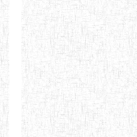
Etablissements
d'enseignement
secondaire
technique
et
professionnel
ESTP
Etablissements
d'enseignement