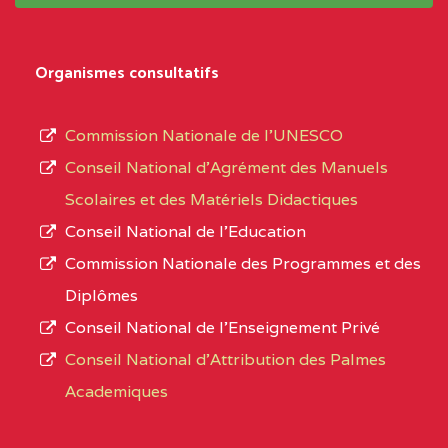
système,
CENTRE
COLLEGE
5JK
le
D'ENSEIGNEMENT
Organismes consultatifs
type
GENERAL ET
d’enseignement
PROFESSIONNEL
Commission Nationale de l’UNESCO
autorisé
(CEGEP) STE FOI BP
Conseil National d’Agrément des Manuels
et
:4740 YAOUNDE
Scolaires et des Matériels Didactiques
le
Conseil National de l’Education
CENTRE
COLLEGE PANAFRICAIN
5JK
numéro
Commission Nationale des Programmes et des
DE L'EXCELLENCE BP
d’immatriculation.
Diplômes
:4447 YAOUNDE
Conseil National de l’Enseignement Privé
L’offre
CENTRE
COLLEGE PRIVE
5JK
Conseil National d'Attribution des Palmes
d’éducation
CATHOLIQUE
Academiques
de
D'ENSEIGNEMENT
l’Enseignement