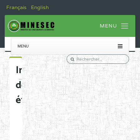
Français
English
MENU
Immatriculation
des
établissements
Etablissements