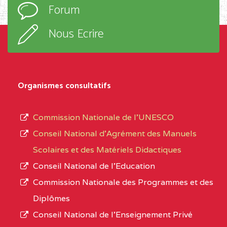
EXTREME-
CETIC DE GODOLA
0CL
Forum
d’enseignement,
NORD
le
Nous Ecrire
sous-
0CL1TEFD110519109
(1)
système,
EXTREME-
LYCEE TECHNIQUE DE
0CL
le
Organismes consultatifs
NORD
MERI
type
d’enseignement
0CM1TEFD100504110
(1)
Commission Nationale de l’UNESCO
autorisé
Conseil National d’Agrément des Manuels
EXTREME-
CETIC DE LOULOU
0CM
et
Scolaires et des Matériels Didactiques
NORD
le
Conseil National de l’Education
numéro
0CN1TEFD101094115
(1)
Commission Nationale des Programmes et des
d’immatriculation.
Diplômes
EXTREME-
CETIC DE PETTE
0CN
Conseil National de l’Enseignement Privé
L’offre
NORD