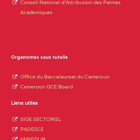
Conseil National d'Attribution des Palmes
d’éducation
0EI1TEFD100495110
(1)
Academiques
de
l’Enseignement
EXTREME-
CETIC DE GOULFEY
0EI
Secondaire
NORD
Général
0EK1TEFD110526096
(1)
au
Organismes sous tutelle
terme
EXTREME-
LYCEE TECHNIQUE DE
0EK
des
Office du Baccalaureat du Cameroun
NORD
KOUSSERI
opérations
Cameroon GCE Board
d’immatriculation
0EL1TEFD100503113
(1)
du
Liens utiles
EXTREME-
CETIC DE LOGONE
0EL
mois
NORD
BIRNI
SIGE SECTORIEL
de
PADESCE
septembre
0EM1TEFD100507113
(1)
MINEDUB