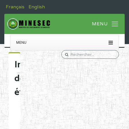
Français
English
MENU
Immatriculation
des
établissements
Etablissements