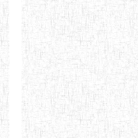
Début
Préc.
1
2
3
4
5
6
Suivant
Fin
Etablissements
d'enseignement
secondaire
technique
et
professionnel