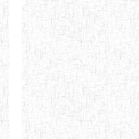
d'enseignement
normal
ENI
Chercher:
Effacer les filtres
Denomination
Type