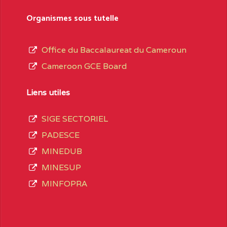
sformation et d’ouverture, le nom du fondateur
Organismes sous tutelle
t, le sous-système, le type d’enseignement
Office du Baccalaureat du Cameroun
Cameroon GCE Board
daire Général
au terme des opérations
 compte 3408 structures réparties ainsi qu’il
Liens utiles
SIGE SECTORIEL
Matricule
, soit :
PADESCE
MINEDUB
INGUE LES
2JJ2WFD111114112
MINESUP
spéciale
MINFOPRA
VALENT DE
2JK2TEFD100001087
AOUNDERE