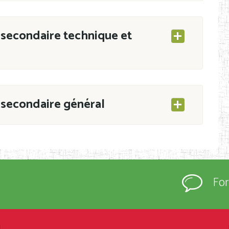
secondaire technique et
secondaire général
ESEC/CAB du 21 mars 2011 portant ouverture
s d’Enseignement Secondaire et Normal (RNE),
Fo
s régulièrement immatriculés et inscrits au
rtées à la connaissance du grand public.
épartement et Arrondissement ; suivent les