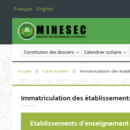
Français
English
Constitution des dossiers
Calendrier scolaire
Accueil
Carte scolaire
Immatriculation des étab
Immatriculation des établissement
Etablissements d'enseignement