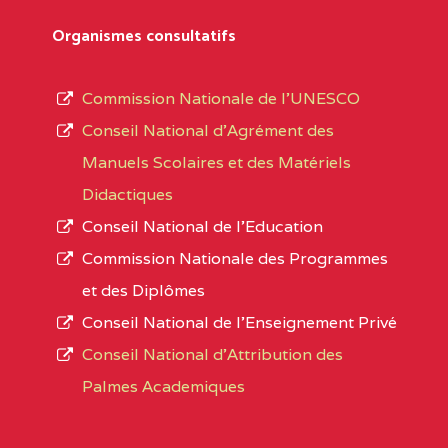
Département
références des textes de création ou de tran
Organismes consultatifs
pour le secteur privé, l’ordre d’enseignemen
Arrondissement
autorisé et le numéro d’immatriculation.
Commission Nationale de l’UNESCO
Noms
Conseil National d’Agrément des
L’offre d’éducation de
l’Enseignement Secon
Localité
Manuels Scolaires et des Matériels
d’immatriculation du mois de septembre 2020
Didactiques
suit :
Conseil National de l’Education
Région
Noms
1950 établissements publics
fonctionnels
Commission Nationale des Programmes
895 CES dont 86 Bilingues
et des Diplômes
ADAMAOUA
INSTITUT POLYVALENT BIL
1055 Lycées dont 351 Bilingues
Conseil National de l’Enseignement Privé
PINTADES BP :
72 établissements avec section bilingue 
Conseil National d'Attribution des
ADAMAOUA
COLLEGE PRIVE LAIC POLY
Palmes Academiques
1358 établissements privés
, soit :
L'ADAMAOUA BP :329 NG
994 établissements privés laïcs