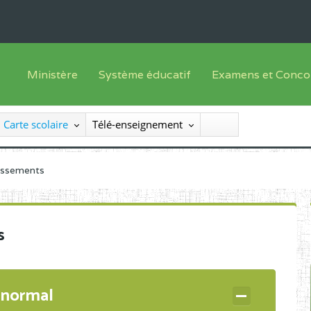
Ministère
Système éducatif
Examens et Conco
Sous sys
Le Ministre
Offre de formation
Inscriptions
Carte scolaire
Télé-enseignement
Sous sys
Le SEESEN
Progammes d'études
Liste des candidats
Inspection Générale des Services
Manuels scolaires
Résultats
lissements
Inspection Générale des Enseignements
Diplômes disponib
Administration Centrale
s
Services Déconcentrés
Organigramme
 normal