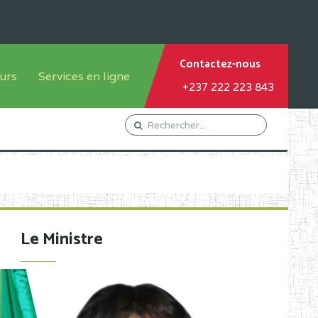
Contactez-nous
urs
Services en ligne
+237 222 223 843
tème francophone
Orientation Conseil
tème anglophone
Gestion du Personnel
Gestion du matricule des
élèves
les
Demande d'actes certificatifs
Le Ministre
Demande de subvention
Acceder au Mail pro