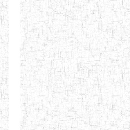
Suivant
Fin
Etablissements
d'enseignement
secondaire
technique
et
professionnel
ESTP
Etablissements