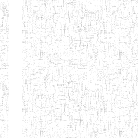
BILINGUE
INCLUSIVE
LOUIS
BRAILLE DU
CJARC
ENIEG LA
28/12/2007
ENIEG
Privé
PENSEE
ENIEG PRIVEE
28/08/2009
ENIEG
Privé
AIME-CESAIRE
ENIEG
03/06/2014
ENIEG
Privé
SIANTOU
ENIEG LA
26/05/2014
ENIEG
Privé