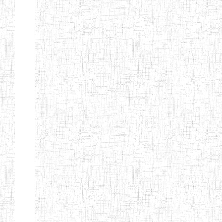
FIERTE
ENIEG TAGA
02/09/2014
ENIEG
Privé
ENIET
04/02/2014
ENIET
Privé
SIANTOU
ENIEG PRIVEE
28/08/2009
ENIEG
Privé
GOLDEN
ENIEG
28/12/2007
ENIEG
Privé
BILINGUE LE
GRAND
ENIEG
15/04/2014
ENIEG
Privé
BILINGUE
VIVA