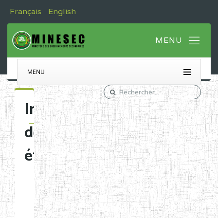
Français
English
MENU
Immatriculation
des
établissements
Etablissements