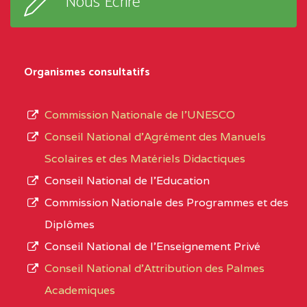
Nous Ecrire
sous-
TALA BP :25 MONATELE
système,
CENTRE
COLLEGE PRIVE LAIC
5EK
le
Organismes consultatifs
NDOMO BP :1154
type
Douala
d’enseignement
Commission Nationale de l’UNESCO
autorisé
CENTRE
COLLEGE PRIVE
5EL
Conseil National d’Agrément des Manuels
et
CATHOLIQUE JOSPEH
Scolaires et des Matériels Didactiques
le
STINTZI BP :53 OBALA
Conseil National de l’Education
numéro
Commission Nationale des Programmes et des
CENTRE
COLLEGE PRIVE LAIC LE
5EL
d’immatriculation.
Diplômes
MAGNIFICAT BP :20427
Conseil National de l’Enseignement Privé
L’offre
YDE
Conseil National d'Attribution des Palmes
d’éducation
CENTRE
INSTITUT AGRICOLE
5EL
Academiques
de