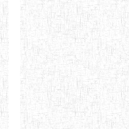
d'enseignement
normal
ENI
Chercher:
Effacer les filtres
Denomination
Type