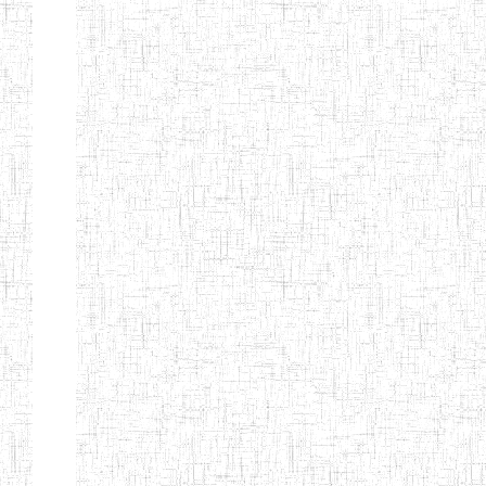
EDUCATION
ENIEG PRIVEE
20/08/2015
ENIEG
Privé
MERE
THERESA
ENIEG COSBIE
28/08/2009
ENIEG
Privé
ENIEG STAR
28/12/2007
ENIEG
Privé
ENIEG MEVEC
02/07/2012
ENIEG
Privé
Page 2 sur 13 Total: 307
Afficher
Début
Préc.
1
2
3
4
5
6