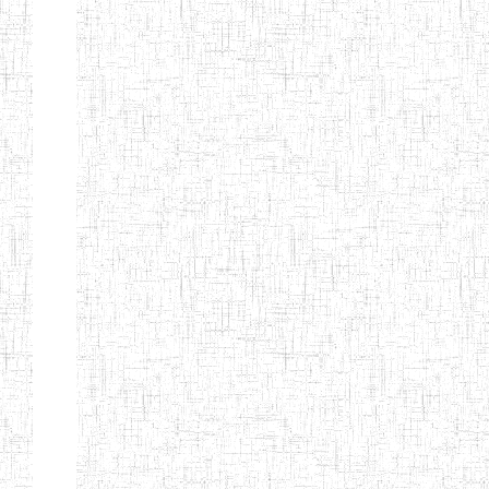
ENIEG BERYLA
06/06/2014
ENIEG
Privé
ENIEG
28/08/2009
ENIEG
Privé
L'EXCELLENCE
ENIEG DES
10/07/2001
ENIEG
Privé
NATIONS
ENIET PAUL
23/07/2014
ENIET
Privé
MOMO
ENIEG PRIVEE
10/07/2008
ENIEG
Privé
TCHEB'S
ENIEG PRIVEE
12/07/2019
ENIEG
Privé