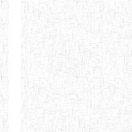
ENIEG
10/07/2000
ENIEG
Privé
BILINGUE
MATSIAZE
ENPIEG
20/08/2015
ENIEG
Privé
BILINGUE
SENTTI-IBES
ENIEG PRIVEE
06/06/2016
ENIEG
Privé
BILINGUE LES
ROSSIGNOLS
MAJORS
ENI PRIVEE
22/09/2000
ENIEG
Privé
LAIQUE