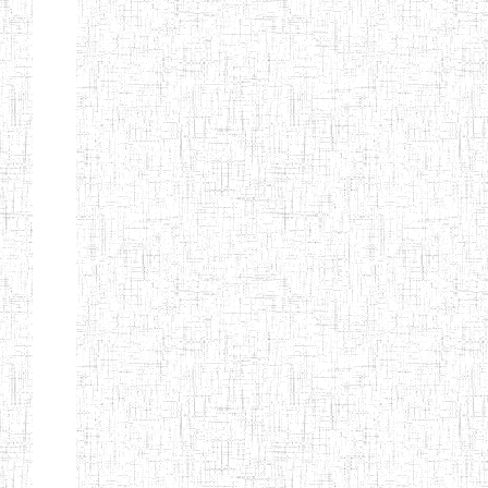
Nature
Arrondissement
Denomination
Création
Type
Natur
ENIEG LES
25/09/1995
ENIEG
Privé
MOINILLONS
ENPIEG
10/10/2013
ENIEG
Privé
BILINGUE
MAGAWATI