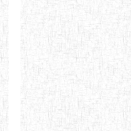
ANDREW'S BTTC
MODEL
08/09/2015
ENIEG
Pri
INCLUSIVE
BILINGUAL
TEACHER
TRAINING
INSTITUTE
CEFED/SPED/TTI
17/11/2008
ENIEG
Pri
SANTA
PTTC MBENGWI
06/08/1990
ENIEG
Pri
FULL GOSPEL
02/10/1998
ENIEG
Pri
BTTC MBENGWI