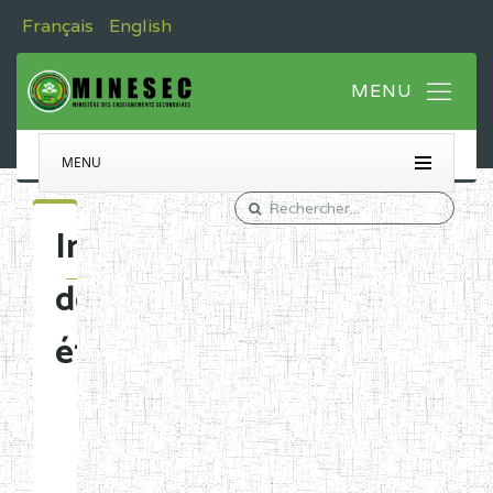
Français
English
MENU
Immatriculation
des
établissements
Etablissements