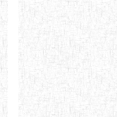
BAPTIST
08/08/1983
ENIEG
Pri
TEACHERS
TRAINING
COLLEGE
KENCHOLIA
15/09/2015
ENIEG
Pri
TEACHER'S
TRAINING
COLLEGE
"K.T.T.C NDOP"
ENIEG PRIVEE
01/09/2015
ENIEG
Pri
BILINGUE
LAIQUE LES
PERFORMANCES