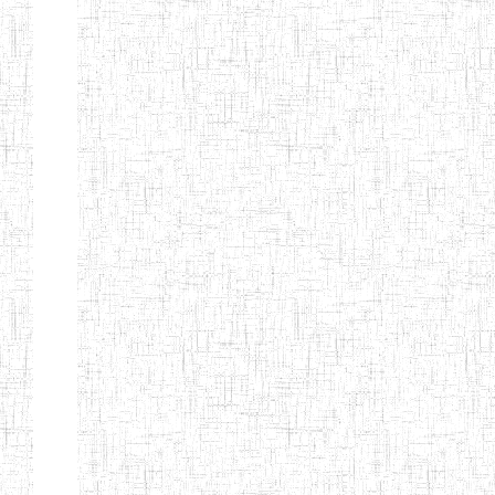
d'enseignement
normal
ENI
Chercher:
Effacer les filtres
Denomination
Type