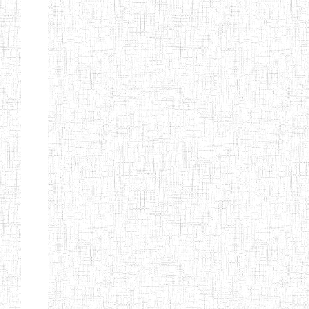
KING TEACHER
TRAINING
COLLEGE
ITCIG SENTTI
14/02/2007
ENIEG
Pri
CAMEROON
27/08/2015
ENIEG
Pri
INCLUSIVE
SPECIAL
EDUCATION
TEACHERS'
TRAINING AND
EMPOWERMENT
PROGRAMME
(CISETTEP)