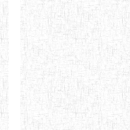
ALBERT
27/08/2015
ENIEG
Pri
TEACHERS'
TRAINING
INSTITUTE
CAMEROUN
(A.T.T.I.C)
NACHO
12/08/2010
ENIET
Pri
TECHNICAL
TEACHER
TRAINING
INSTITUTE
SAINT
28/12/2007
ENIEG
Pri