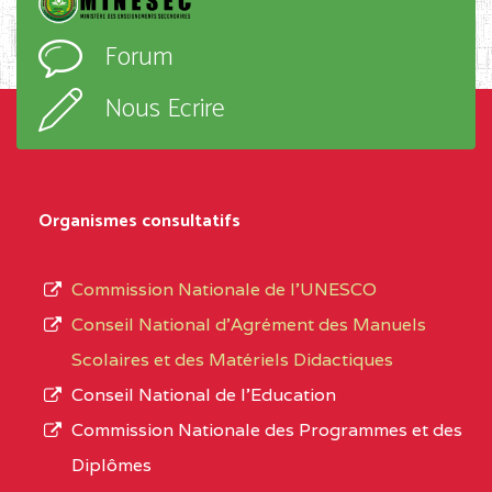
D'ENSEIGNEMENT
l’ordre
Forum
TECHNIQUE ADOLPH
d’enseignement,
KOLPING (COPAK) BP
le
Nous Ecrire
:33853 YAOUNDE
sous-
système,
CENTRE
COLLEGE
5JK
le
D'ENSEIGNEMENT
Organismes consultatifs
type
GENERAL ET
d’enseignement
PROFESSIONNEL
Commission Nationale de l’UNESCO
autorisé
(CEGEP) STE FOI BP
Conseil National d’Agrément des Manuels
et
:4740 YAOUNDE
Scolaires et des Matériels Didactiques
le
Conseil National de l’Education
CENTRE
COLLEGE PANAFRICAIN
5JK
numéro
Commission Nationale des Programmes et des
DE L'EXCELLENCE BP
d’immatriculation.
Diplômes
:4447 YAOUNDE