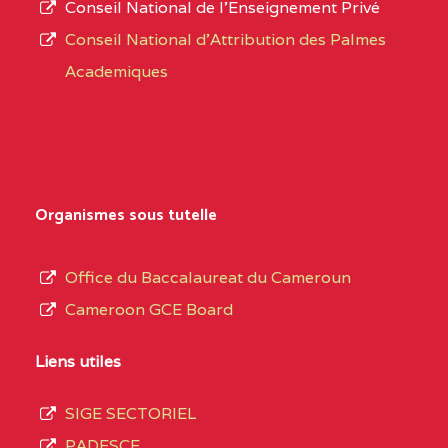
Conseil National de l’Enseignement Privé
L’offre
CENTRE
COLLEGE PRIVE
5JK
Conseil National d'Attribution des Palmes
d’éducation
CATHOLIQUE
Academiques
de
D'ENSEIGNEMENT
l’Enseignement
TECHNIQUE
Secondaire
INDUSTRIEL FEMININ
Général
MARIA GORETTI BP
au
Organismes sous tutelle
:1152 YAOUNDE
terme
des
CENTRE
COLLEGE PRIVE LAIC
5JK
Office du Baccalaureat du Cameroun
opérations
SAINT MICHEL
Cameroon GCE Board
d’immatriculation
ARCHANGE BP :10017
du
Liens utiles
YAOUNDE
mois
SIGE SECTORIEL
CENTRE
COMPLEXE SCOLAIRE
5JK
de
PADESCE