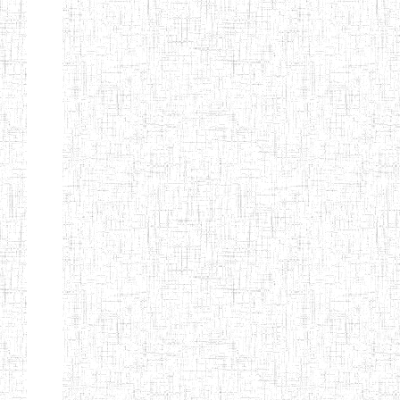
PEDAGOGIQUES
ENIEG DU HAUT
12/08/2013
ENIEG
Pri
NKAM
ENIEG BILINGUE
05/09/2003
ENIEG
Pri
DE L'IPEP DE
BANDJOUN
ENIEG PRIVEE
07/09/2012
ENIEG
Pri
NANFAH
ENPIEG TERESA
14/03/2014
ENIEG
Pri
JANE
ENIEG
04/08/2010
ENIEG
Pri