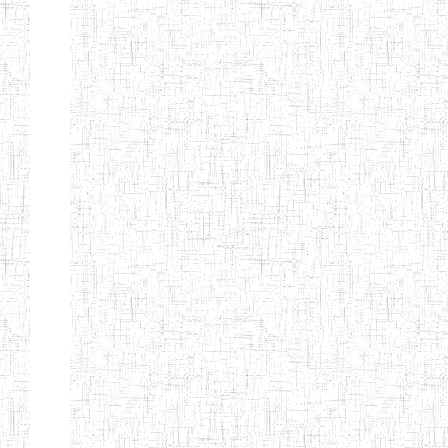
TTC TATUM
ST PIUS X
01/08/2000
ENIET
Pri
TECHNICAL
TEACHER
TRAINING
COLLEGE
TATUM
NIGHTINGALE
20/08/2013
ENIEG
Pri
TEACHER
TRAINING
COLLEGE
CHRIST THE
04/08/2010
ENIEG
Pri