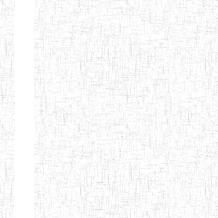
Début
Préc.
1
2
3
4
5
6
Suivant
Fin
Etablissements
d'enseignement
secondaire
technique
et
professionnel