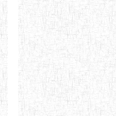
MODERNE
SAINTE MARIE
ENIEG PRIVEE
04/08/2010
ENIEG
Pri
BILINGUE LES
BOSONS
ENIEG BILINGUE
01/08/2014
ENIEG
Pri
LE NORMALIEN
CITOYEN
ENIEG BILINGUE
03/10/2012
ENIEG
Pri
CLAIRE
FONTAINE
Page 4 sur 13 Total: 307
Afficher