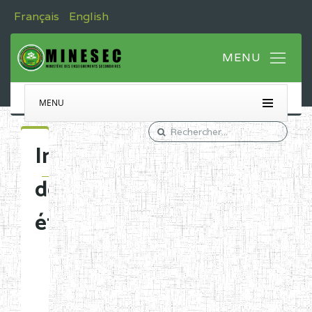
Français
English
MENU
Immatriculation
des
établissements
Etablissements