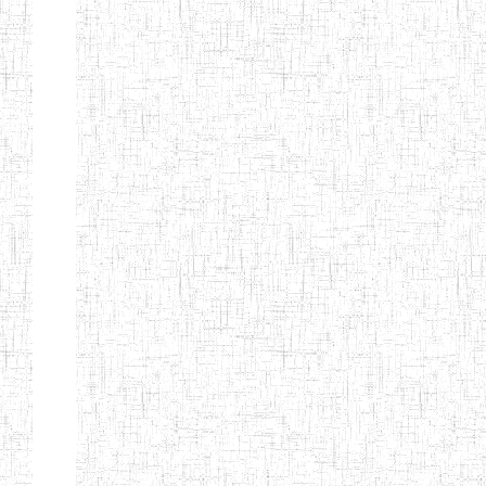
BTTC MBENGWI
BAPTIST
08/08/1983
ENIEG
Pri
TEACHERS
TRAINING
COLLEGE
KENCHOLIA
15/09/2015
ENIEG
Pri
TEACHER'S
TRAINING
COLLEGE
"K.T.T.C NDOP"
ENIEG PRIVEE
01/09/2015
ENIEG
Pri
BILINGUE