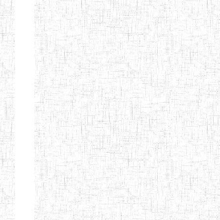
CITOYEN
ENIEG PRIVEE
04/08/2010
ENIEG
Pri
L'ARCHE DES
PHOTONS
ECOLE DE
30/11/2004
ENIEG
Pri
FORMATION
DES
INSTITUTEURS
ST ANDRE
ENIEG PRIVEE
04/06/2015
ENIEG
Pri
LAIQUE
PEKEKUE