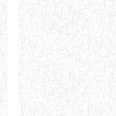
Page 9 sur 13 Total: 307
Afficher
Début
Préc.
4
5
6
7
8
9
13
Suivant
Fin
Etablissements
d'enseignement
secondaire
technique
et