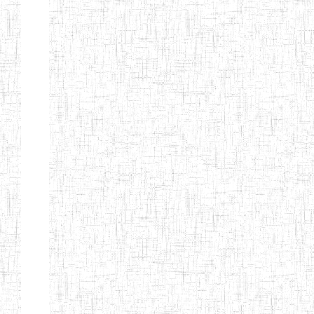
LAIQUE LES
PERFORMANCES
PEDAGOGIQUES
ENIEG DU HAUT
12/08/2013
ENIEG
Pri
NKAM
ENIEG BILINGUE
05/09/2003
ENIEG
Pri
DE L'IPEP DE
BANDJOUN
ENIEG PRIVEE
07/09/2012
ENIEG
Pri
NANFAH
ENPIEG TERESA
14/03/2014
ENIEG
Pri
JANE