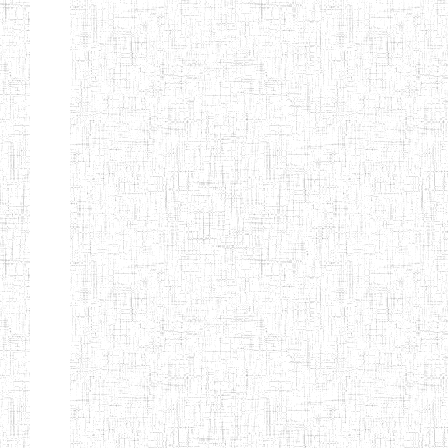
SAINT
28/12/2007
ENIEG
Pri
ANDREW'S BTTC
MODEL
08/09/2015
ENIEG
Pri
INCLUSIVE
BILINGUAL
TEACHER
TRAINING
INSTITUTE
CEFED/SPED/TTI
17/11/2008
ENIEG
Pri
SANTA
PTTC MBENGWI
06/08/1990
ENIEG
Pri
FULL GOSPEL
02/10/1998
ENIEG
Pri