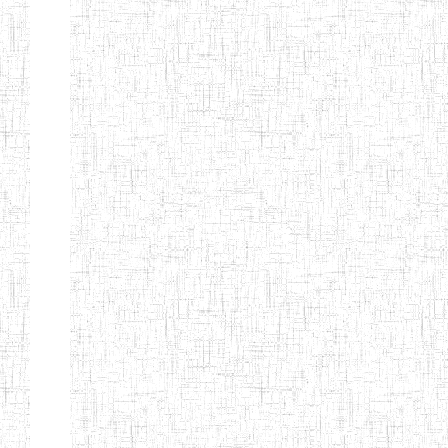
d'enseignement
normal
ENI
Chercher:
Effacer les filtres
Denomination
Type