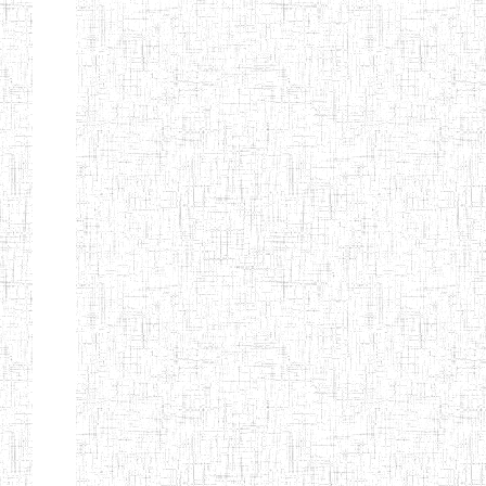
ENIEG BILINGUE
25/06/2014
ENIEG
Pri
LA COURONNE
ENIET BILINGUE
06/01/2014
ENIET
Pri
LA
PERFORMANCE
ENIET PRIVEE
25/07/2013
ENIET
Pri
LES FERMIONS
ENIET PRIVEE DE
17/04/2014
ENIET
Pri
L'OUEST
ENIET LE
30/10/2014
ENIET
Pri
NORMALIEN