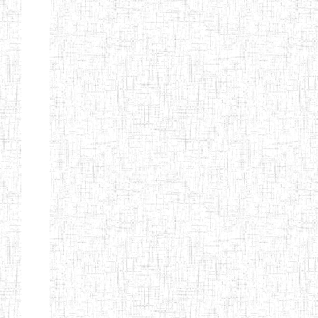
ENIEG
04/08/2010
ENIEG
Pri
MODERNE
SAINTE MARIE
ENIEG PRIVEE
04/08/2010
ENIEG
Pri
BILINGUE LES
BOSONS
ENIEG BILINGUE
01/08/2014
ENIEG
Pri
LE NORMALIEN
CITOYEN
ENIEG BILINGUE
03/10/2012
ENIEG
Pri
CLAIRE
FONTAINE