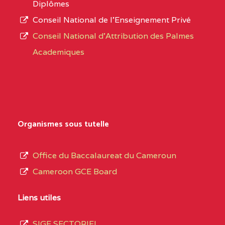
Diplômes
:4447 YAOUNDE
Conseil National de l’Enseignement Privé
L’offre
CENTRE
COLLEGE PRIVE
5JK
Conseil National d'Attribution des Palmes
d’éducation
CATHOLIQUE
Academiques
de
D'ENSEIGNEMENT
l’Enseignement
TECHNIQUE
Secondaire
INDUSTRIEL FEMININ
Général
MARIA GORETTI BP
au
Organismes sous tutelle
:1152 YAOUNDE
terme
des
CENTRE
COLLEGE PRIVE LAIC
5JK
Office du Baccalaureat du Cameroun
opérations
SAINT MICHEL
Cameroon GCE Board
d’immatriculation
ARCHANGE BP :10017
du
Liens utiles
YAOUNDE
mois
SIGE SECTORIEL