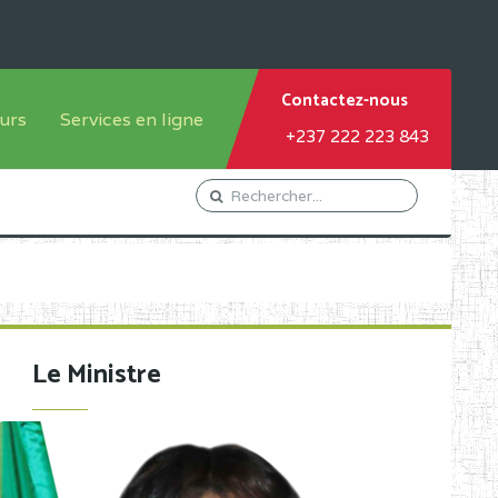
Contactez-nous
urs
Services en ligne
+237 222 223 843
tème francophone
Orientation Conseil
tème anglophone
Gestion du Personnel
Gestion du matricule des
élèves
les
Demande d'actes certificatifs
Le Ministre
Demande de subvention
Acceder au Mail pro