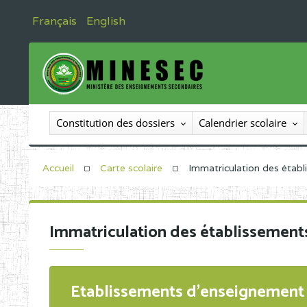
Français
English
Constitution des dossiers
Calendrier scolaire
Accueil
Carte scolaire
Immatriculation des étab
Immatriculation des établissement
Etablissements d'enseignement