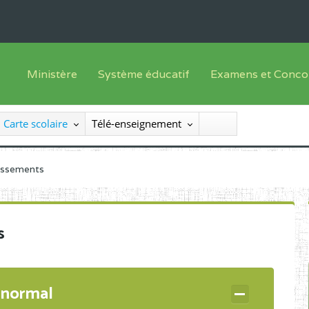
Ministère
Système éducatif
Examens et Conco
Sous sys
Le Ministre
Offre de formation
Inscriptions
Carte scolaire
Télé-enseignement
Sous sys
Le SEESEN
Progammes d'études
Liste des candidats
Inspection Générale des Services
Manuels scolaires
Résultats
lissements
Inspection Générale des Enseignements
Diplômes disponib
Administration Centrale
s
Services Déconcentrés
Organigramme
 normal