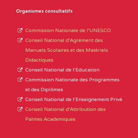
Département
références des textes de création ou de tran
Organismes consultatifs
pour le secteur privé, l’ordre d’enseignemen
Arrondissement
autorisé et le numéro d’immatriculation.
Commission Nationale de l’UNESCO
Noms
Conseil National d’Agrément des
L’offre d’éducation de
l’Enseignement Secon
Localité
Manuels Scolaires et des Matériels
d’immatriculation du mois de septembre 2020
Didactiques
suit :
Conseil National de l’Education
Région
Noms
1950 établissements publics
fonctionnels
Commission Nationale des Programmes
895 CES dont 86 Bilingues
et des Diplômes
ADAMAOUA
INSTITUT POLYVALENT BIL
1055 Lycées dont 351 Bilingues
Conseil National de l’Enseignement Privé
PINTADES BP :
72 établissements avec section bilingue 
Conseil National d'Attribution des
ADAMAOUA
COLLEGE PRIVE LAIC POLY
Palmes Academiques
1358 établissements privés
, soit :
L'ADAMAOUA BP :329 NG
994 établissements privés laïcs