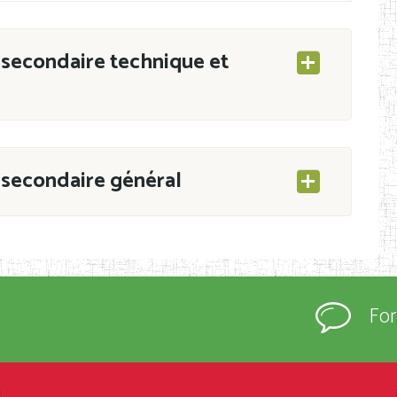
secondaire technique et
secondaire général
ESEC/CAB du 21 mars 2011 portant ouverture
s d’Enseignement Secondaire et Normal (RNE),
Fo
s régulièrement immatriculés et inscrits au
rtées à la connaissance du grand public.
épartement et Arrondissement ; suivent les