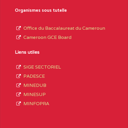
sformation et d’ouverture, le nom du fondateur
Organismes sous tutelle
t, le sous-système, le type d’enseignement
Office du Baccalaureat du Cameroun
Cameroon GCE Board
daire Général
au terme des opérations
 compte 3408 structures réparties ainsi qu’il
Liens utiles
SIGE SECTORIEL
Matricule
, soit :
PADESCE
MINEDUB
INGUE LES
2JJ2WFD111114112
MINESUP
spéciale
MINFOPRA
VALENT DE
2JK2TEFD100001087
AOUNDERE