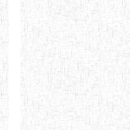
Début
Préc.
4
5
6
7
8
9
13
Suivant
Fin
Etablissements
d'enseignement
secondaire
technique
et
professionnel