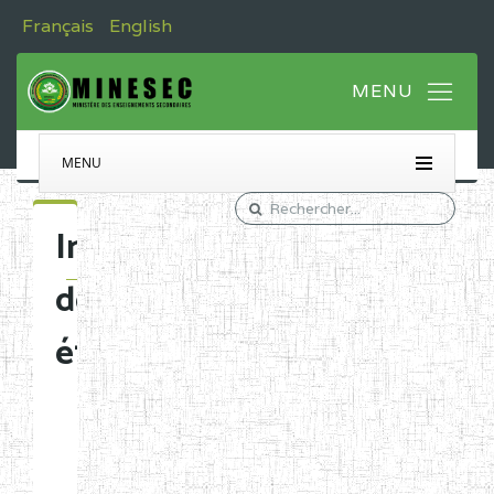
Français
English
MENU
Immatriculation
des
établissements
Etablissements