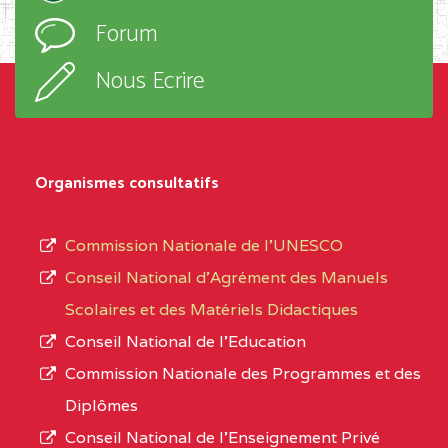
l’ordre
Forum
TECHNIQUE ADOLPH
d’enseignement,
KOLPING (COPAK) BP
le
Nous Ecrire
:33853 YAOUNDE
sous-
système,
CENTRE
COLLEGE
5JK
le
D'ENSEIGNEMENT
Organismes consultatifs
type
GENERAL ET
d’enseignement
PROFESSIONNEL
Commission Nationale de l’UNESCO
autorisé
(CEGEP) STE FOI BP
Conseil National d’Agrément des Manuels
et
:4740 YAOUNDE
Scolaires et des Matériels Didactiques
le
Conseil National de l’Education
CENTRE
COLLEGE PANAFRICAIN
5JK
numéro
Commission Nationale des Programmes et des
DE L'EXCELLENCE BP
d’immatriculation.
Diplômes
:4447 YAOUNDE
Conseil National de l’Enseignement Privé
L’offre