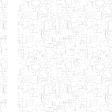
Nature
Arrondissement
Denomination
Création
Type
Nature
GTTC
08/12/1997
ENIEG
Public
BANGEM
GTTC
25/09/2000
ENIEG
Public
FONTEM