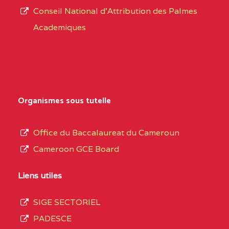
CENTRE
COLLEGE PRIVE
5JK
Conseil National d'Attribution des Palmes
d’éducation
CATHOLIQUE
Academiques
de
D'ENSEIGNEMENT
l’Enseignement
TECHNIQUE
Secondaire
INDUSTRIEL FEMININ
Général
MARIA GORETTI BP
au
Organismes sous tutelle
:1152 YAOUNDE
terme
des
CENTRE
COLLEGE PRIVE LAIC
5JK
Office du Baccalaureat du Cameroun
opérations
SAINT MICHEL
Cameroon GCE Board
d’immatriculation
ARCHANGE BP :10017
du
Liens utiles
YAOUNDE
mois
SIGE SECTORIEL
CENTRE
COMPLEXE SCOLAIRE
5JK
de
PADESCE
AKOA BP :13029
septembre