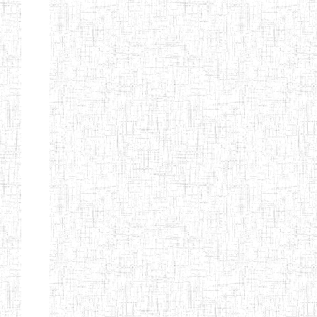
GTTC
03/11/1983
ENIEG
Public
MAMFE
GBTTC
25/08/1978
ENIEG
Public
KUMBA
GTTTC
13/08/2013
ENIET
Public
KUMBA
GTTC AKWA-
27/08/2013
ENIEG
Public
BAKASSI
GTTC
01/08/1997
ENIEG
Public
MUNDEMBA
Page 13 sur 13 Total: 307
Afficher