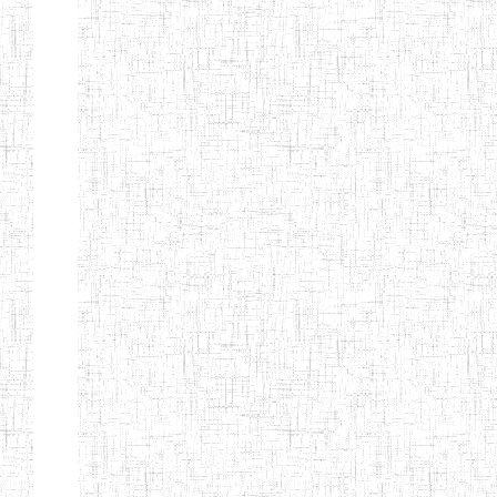
d'enseignement
normal
ENI
Chercher:
Effacer les filtres
Denomination
Type