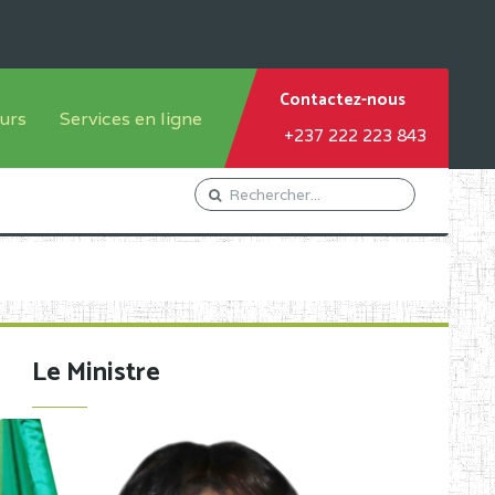
Contactez-nous
urs
Services en ligne
+237 222 223 843
tème francophone
Orientation Conseil
tème anglophone
Gestion du Personnel
Gestion du matricule des
élèves
les
Demande d'actes certificatifs
Le Ministre
Demande de subvention
Acceder au Mail pro