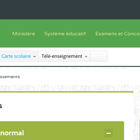
Ministère
Système éducatif
Examens et Conco
Sous sys
Le Ministre
Offre de formation
Inscriptions
Carte scolaire
Télé-enseignement
Sous sys
Le SEESEN
Progammes d'études
Liste des candidats
Inspection Générale des Services
Manuels scolaires
Résultats
lissements
Inspection Générale des Enseignements
Diplômes disponib
Administration Centrale
s
Services Déconcentrés
Organigramme
 normal