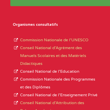
Répertoire sont publiées chaque année et po
Région
Les établissements sont listés par Région, D
Département
références des textes de création ou de tran
Organismes consultatifs
pour le secteur privé, l’ordre d’enseignemen
Arrondissement
autorisé et le numéro d’immatriculation.
Commission Nationale de l’UNESCO
Noms
Conseil National d’Agrément des
L’offre d’éducation de
l’Enseignement Secon
Localité
Manuels Scolaires et des Matériels
d’immatriculation du mois de septembre 2020
Didactiques
suit :
Conseil National de l’Education
Région
Noms
1950 établissements publics
fonctionnels
Commission Nationale des Programmes
895 CES dont 86 Bilingues
et des Diplômes
ADAMAOUA
INSTITUT POLYVALENT BIL
1055 Lycées dont 351 Bilingues
Conseil National de l’Enseignement Privé
PINTADES BP :
72 établissements avec section bilingue 
Conseil National d'Attribution des
ADAMAOUA
COLLEGE PRIVE LAIC POLY