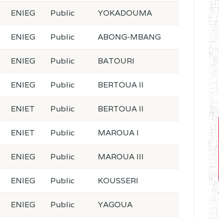
ENIEG
Public
YOKADOUMA
ENIEG
Public
ABONG-MBANG
ENIEG
Public
BATOURI
ENIEG
Public
BERTOUA II
ENIET
Public
BERTOUA II
ENIET
Public
MAROUA I
ENIEG
Public
MAROUA III
ENIEG
Public
KOUSSERI
ENIEG
Public
YAGOUA