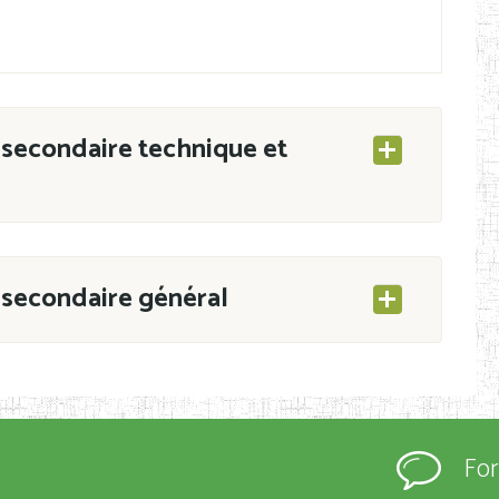
secondaire technique et
secondaire général
ESEC/CAB du 21 mars 2011 portant ouverture
s d’Enseignement Secondaire et Normal (RNE),
Fo
s régulièrement immatriculés et inscrits au