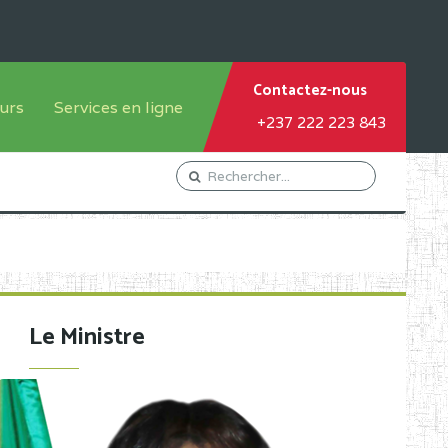
Contactez-nous
urs
Services en ligne
+237 222 223 843
tème francophone
Orientation Conseil
tème anglophone
Gestion du Personnel
Gestion du matricule des
élèves
les
Demande d'actes certificatifs
Le Ministre
Demande de subvention
Acceder au Mail pro