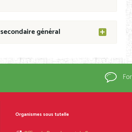
secondaire général
ESEC/CAB du 21 mars 2011 portant ouverture
s d’Enseignement Secondaire et Normal (RNE),
Fo
s régulièrement immatriculés et inscrits au
rtées à la connaissance du grand public.
épartement et Arrondissement ; suivent les
sformation et d’ouverture, le nom du fondateur
Organismes sous tutelle
t, le sous-système, le type d’enseignement