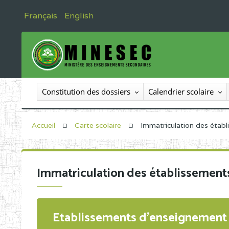
Français
English
Constitution des dossiers
Calendrier scolaire
Accueil
Carte scolaire
Immatriculation des étab
Immatriculation des établissement
Etablissements d'enseignement