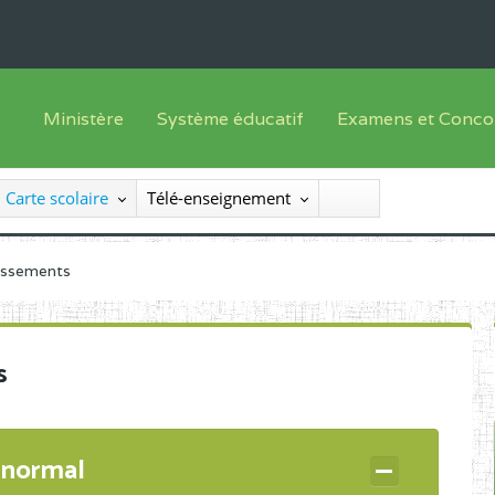
Ministère
Système éducatif
Examens et Conco
Sous sys
Le Ministre
Offre de formation
Inscriptions
Carte scolaire
Télé-enseignement
Sous sys
Le SEESEN
Progammes d'études
Liste des candidats
Inspection Générale des Services
Manuels scolaires
Résultats
lissements
Inspection Générale des Enseignements
Diplômes disponib
Administration Centrale
s
Services Déconcentrés
Organigramme
 normal