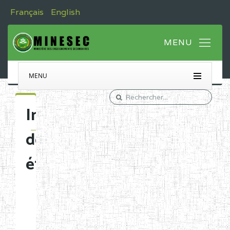
Français
English
MENU
Immatriculation
des
établissements
Etablissements