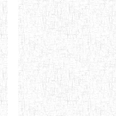
d'enseignement
normal
ENI
Chercher:
Effacer les filtres
Denomination
Type