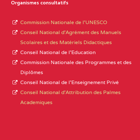
D'ENSEIGNEMENT
Organismes consultatifs
type
GENERAL ET
d’enseignement
PROFESSIONNEL
Commission Nationale de l’UNESCO
autorisé
(CEGEP) STE FOI BP
Conseil National d’Agrément des Manuels
et
:4740 YAOUNDE
Scolaires et des Matériels Didactiques
le
Conseil National de l’Education
CENTRE
COLLEGE PANAFRICAIN
5JK
numéro
Commission Nationale des Programmes et des
DE L'EXCELLENCE BP
d’immatriculation.
Diplômes
:4447 YAOUNDE
Conseil National de l’Enseignement Privé
L’offre
CENTRE
COLLEGE PRIVE
5JK
Conseil National d'Attribution des Palmes
d’éducation
CATHOLIQUE
Academiques
de
D'ENSEIGNEMENT
l’Enseignement
TECHNIQUE
Secondaire
INDUSTRIEL FEMININ
Général