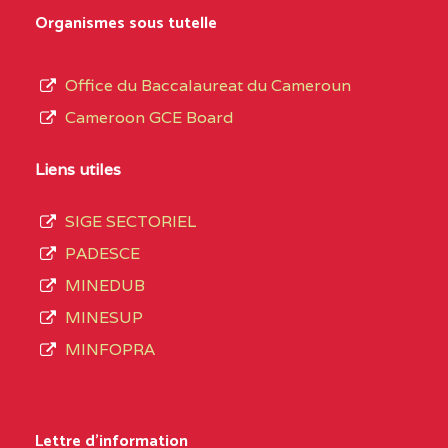
MARIA GORETTI BP
au
Organismes sous tutelle
:1152 YAOUNDE
terme
des
CENTRE
COLLEGE PRIVE LAIC
5JK
Office du Baccalaureat du Cameroun
opérations
SAINT MICHEL
Cameroon GCE Board
d’immatriculation
ARCHANGE BP :10017
du
Liens utiles
YAOUNDE
mois
SIGE SECTORIEL
CENTRE
COMPLEXE SCOLAIRE
5JK
de
PADESCE
AKOA BP :13029
septembre
MINEDUB
YAOUNDE
2020
MINESUP
compte
CENTRE
COMPLEXE SCOLAIRE
5JK
MINFOPRA
3408
BILINGUE SAINT
structures
GERMAIN BP :12671
réparties
Lettre d'information
YAOUNDE