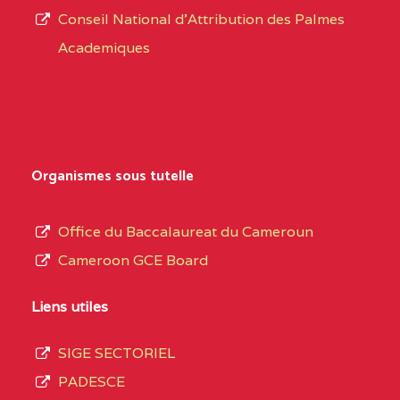
Conseil National d'Attribution des Palmes
d’éducation
BAPTIST COMPREHENSIVE COLLEGE BUEA
Academiques
de
SUD-OUEST
BAPTIST
6CC
l’Enseignement
COMPREHENSIVE
Secondaire
COLLEGE BUEA BP :
Général
au
BILINGUAL TECHNICAL COLLEGE CHRIST 
Organismes sous tutelle
terme
CENTRE
BILINGUAL TECHNICAL
5LE
des
Office du Baccalaureat du Cameroun
COLLEGE CHRIST
opérations
Cameroon GCE Board
WINNERS BP :
d’immatriculation
du
Liens utiles
BP :2142 DOUALA
(1)
mois
SIGE SECTORIEL
de
LITTORAL
BP :2142 DOUALA
7IJ
PADESCE
septembre