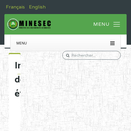
Français
English
MENU
Immatriculation
des
établissements
Etablissements