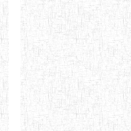
d'enseignement
normal
ENI
Chercher:
Effacer les filtres
Denomination
Type