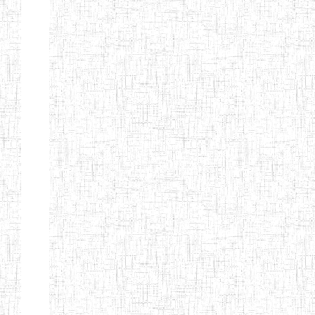
Nature
Arrondissement
Denomination
Création
Type
Nature
GTTC
08/12/1997
ENIEG
Public
BANGEM
GTTC
25/09/2000
ENIEG
Public
FONTEM