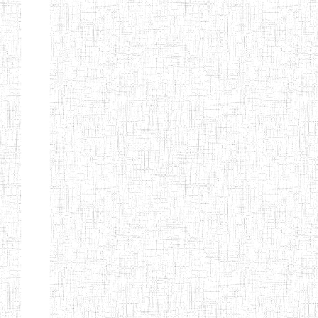
GTTC
03/11/1983
ENIEG
Public
MAMFE
GBTTC
25/08/1978
ENIEG
Public
KUMBA
GTTTC
13/08/2013
ENIET
Public
KUMBA
GTTC AKWA-
27/08/2013
ENIEG
Public
BAKASSI
GTTC
01/08/1997
ENIEG
Public
MUNDEMBA
Page 13 sur 13 Total: 307
Afficher