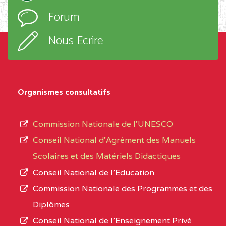
l’ordre
Forum
d’enseignement,
SUD-OUEST
BAIRD MEMORIAL
6CC
le
COLLEGE BP :403 BUEA
Nous Ecrire
sous-
BALI COMMUNITY HIGH SCHOOL BP :
(1)
système,
le
NORD-
BALI COMMUNITY HIGH
3JE
Organismes consultatifs
type
OUEST
SCHOOL BP :
d’enseignement
Commission Nationale de l’UNESCO
BAPTIST COMPREHENSIVE COLLEGE ( BCHS
autorisé
Conseil National d’Agrément des Manuels
BAMENDA
(1)
et
Scolaires et des Matériels Didactiques
le
NORD-
BAPTIST
3JJ
Conseil National de l’Education
numéro
OUEST
COMPREHENSIVE
Commission Nationale des Programmes et des
d’immatriculation.
COLLEGE ( BCHS ) BP :01
Diplômes
BAMENDA
Conseil National de l’Enseignement Privé
L’offre