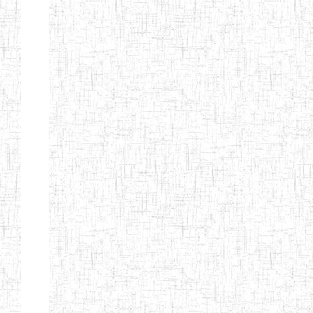
Début
Préc.
4
5
6
7
8
9
13
Suivant
Fin
Etablissements
d'enseignement
secondaire
technique
et
professionnel