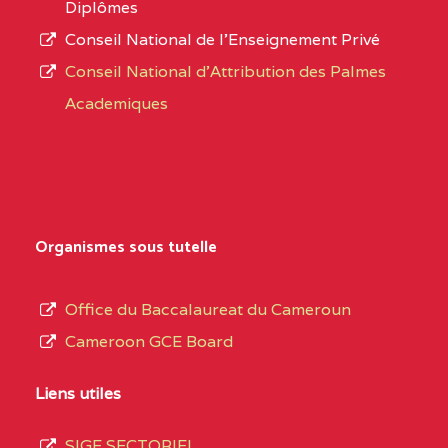
Diplômes
:4447 YAOUNDE
Conseil National de l’Enseignement Privé
L’offre
CENTRE
COLLEGE PRIVE
5JK
Conseil National d'Attribution des Palmes
d’éducation
CATHOLIQUE
Academiques
de
D'ENSEIGNEMENT
l’Enseignement
TECHNIQUE
Secondaire
INDUSTRIEL FEMININ
Général
MARIA GORETTI BP
au
Organismes sous tutelle
:1152 YAOUNDE
terme
des
CENTRE
COLLEGE PRIVE LAIC
5JK
Office du Baccalaureat du Cameroun
opérations
SAINT MICHEL
Cameroon GCE Board
d’immatriculation
ARCHANGE BP :10017
du
Liens utiles
YAOUNDE
mois
SIGE SECTORIEL