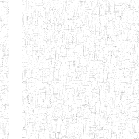
Page 12 sur 13 Total: 307
Afficher
Début
Préc.
4
5
6
7
8
9
13
Suivant
Fin
Etablissements
d'enseignement
secondaire
technique
et