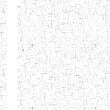
BAFOUSSAM
ENIET DE
13/08/2013
ENIET
Public
BAFOUSSAM-
BALENG
ENIEG DE
02/05/2001
ENIEG
Public
BANGANTE
ENIEG DE
26/08/1975
ENIEG
Public
FOUMBAN
ENIEG DE
30/06/1984
ENIEG
Public
SANGMELIMA
ENBIEG
01/01/1975
ENIEG
Public
D'EBOLOWA