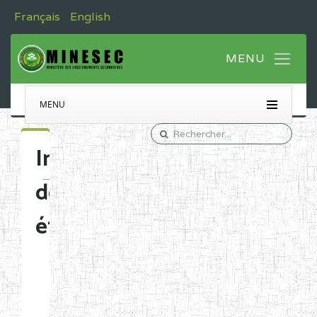
Français
English
MENU
Immatriculation
des
établissements
Etablissements