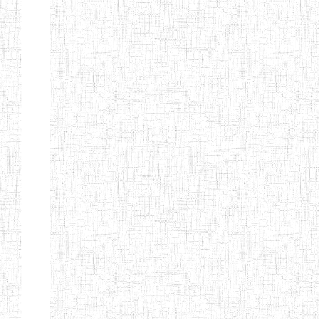
ENIEG DE
17/07/2001
ENIEG
Public
MBOUDA
ENIEG DE
20/09/1999
ENIEG
Public
BAFANG
ENIEG DE
13/10/2012
ENIEG
Public
BAHAM
ENIEG DE
07/08/2013
ENIEG
Public
BANDJOUN
ENIEG DE
15/08/1983
ENIEG
Public
DSCHANG
ENBIEG DE
01/01/1974
ENIEG
Public