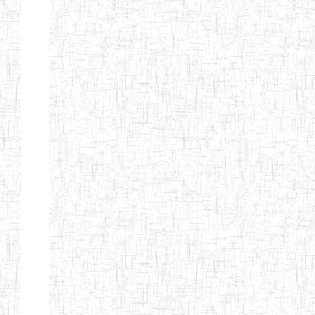
Nature
Arrondissement
Denomination
Création
Type
Nature
GTTC KUMBO
14/07/2001
ENIEG
Public
GTTTC
12/09/2014
ENIET
Public
JIKEJEM