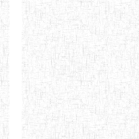
GTTC
12/11/1984
ENIEG
Public
NKAMBE
GTTC WUM
01/09/1997
ENIEG
Public
GTTC
27/08/1975
ENIEG
Public
BAMENDA
GTTC
06/09/2000
ENIEG
Public
MBENGWI
GTTTC
05/09/2010
ENIET
Public
MBENGWI
GTTC NDOP
22/10/2002
ENIEG
Public