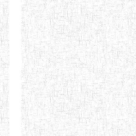
d'enseignement
normal
ENI
Chercher:
Effacer les filtres
Denomination
Type