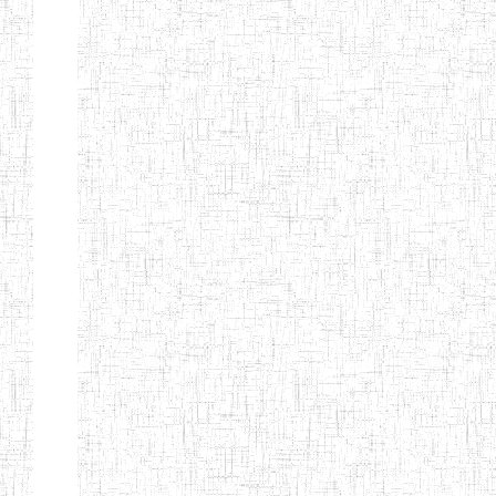
ENIET
04/10/2012
ENIET
Public
D'EBOLOWA
ENIEG DE
01/09/1986
ENIEG
Public
KRIBI
ENIEG DE
08/09/2003
ENIEG
Public
MVENGUE
ENIEG
02/05/2001
ENIEG
Public
D'AMBAM
GTTC BUEA
15/09/1986
ENIEG
Public
GTTC LIMBE
08/09/2003
ENIEG
Public