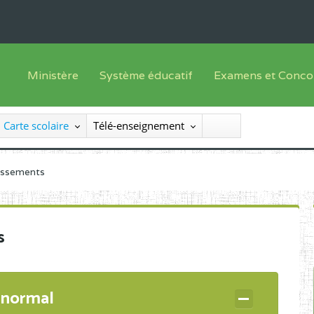
Ministère
Système éducatif
Examens et Conco
Sous sys
Le Ministre
Offre de formation
Inscriptions
Carte scolaire
Télé-enseignement
Sous sys
Le SEESEN
Progammes d'études
Liste des candidats
Inspection Générale des Services
Manuels scolaires
Résultats
lissements
Inspection Générale des Enseignements
Diplômes disponib
Administration Centrale
s
Services Déconcentrés
Organigramme
 normal