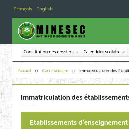
Français
English
Constitution des dossiers
Calendrier scolaire
Accueil
Carte scolaire
Immatriculation des étab
Immatriculation des établissement
Etablissements d'enseignement