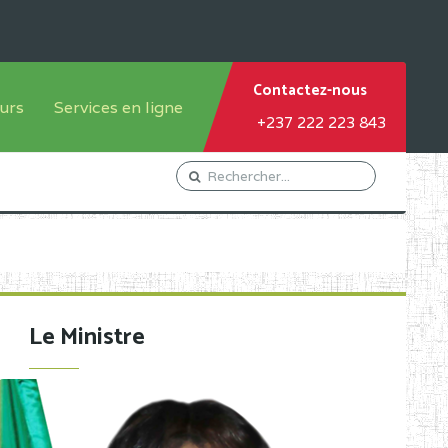
Contactez-nous
urs
Services en ligne
+237 222 223 843
tème francophone
Orientation Conseil
tème anglophone
Gestion du Personnel
Gestion du matricule des
élèves
les
Demande d'actes certificatifs
Le Ministre
Demande de subvention
Acceder au Mail pro