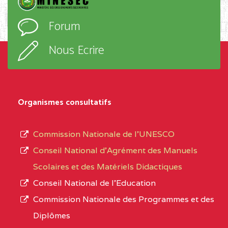
D'ENSEIGNEMENT
l’ordre
Forum
TECHNIQUE ADOLPH
d’enseignement,
KOLPING (COPAK) BP
le
Nous Ecrire
:33853 YAOUNDE
sous-
système,
CENTRE
COLLEGE
5JK
le
D'ENSEIGNEMENT
Organismes consultatifs
type
GENERAL ET
d’enseignement
PROFESSIONNEL
Commission Nationale de l’UNESCO
autorisé
(CEGEP) STE FOI BP
Conseil National d’Agrément des Manuels
et
:4740 YAOUNDE
Scolaires et des Matériels Didactiques
le
Conseil National de l’Education
CENTRE
COLLEGE PANAFRICAIN
5JK
numéro
Commission Nationale des Programmes et des
DE L'EXCELLENCE BP
d’immatriculation.
Diplômes
:4447 YAOUNDE