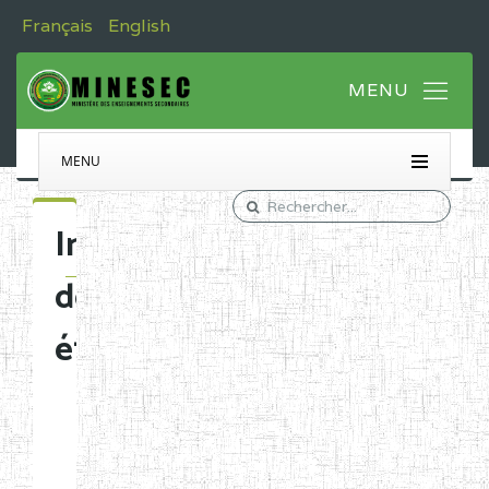
Français
English
MENU
Immatriculation
des
établissements
Etablissements