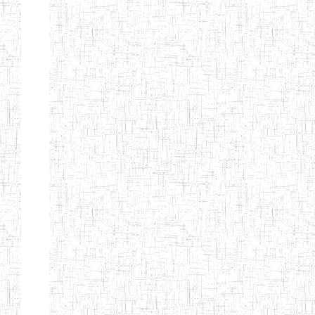
BAPTIST
08/08/1983
ENIEG
Pri
TEACHERS
TRAINING
COLLEGE
KENCHOLIA
15/09/2015
ENIEG
Pri
TEACHER'S
TRAINING
COLLEGE
"K.T.T.C NDOP"
ENIEG PRIVEE
01/09/2015
ENIEG
Pri
BILINGUE
LAIQUE LES
PERFORMANCES