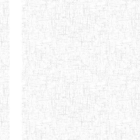
ALBERT
27/08/2015
ENIEG
Pri
TEACHERS'
TRAINING
INSTITUTE
CAMEROUN
(A.T.T.I.C)
NACHO
12/08/2010
ENIET
Pri
TECHNICAL
TEACHER
TRAINING
INSTITUTE
SAINT
28/12/2007
ENIEG
Pri