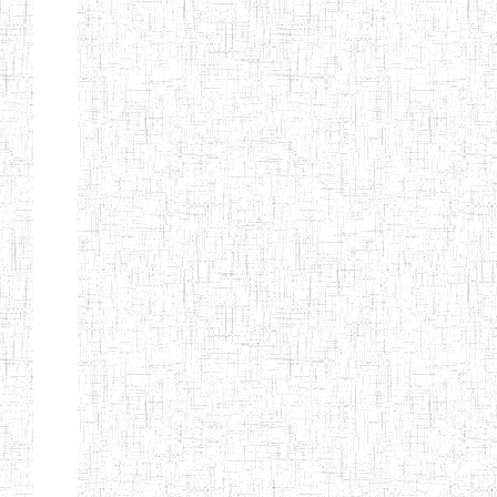
PEDAGOGIQUES
ENIEG DU HAUT
12/08/2013
ENIEG
Pri
NKAM
ENIEG BILINGUE
05/09/2003
ENIEG
Pri
DE L'IPEP DE
BANDJOUN
ENIEG PRIVEE
07/09/2012
ENIEG
Pri
NANFAH
ENPIEG TERESA
14/03/2014
ENIEG
Pri
JANE
ENIEG
04/08/2010
ENIEG
Pri