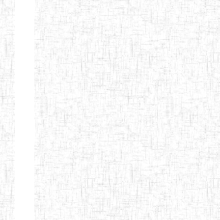
Début
Préc.
1
2
3
4
5
6
Suivant
Fin
Etablissements
d'enseignement
secondaire
technique
et
professionnel