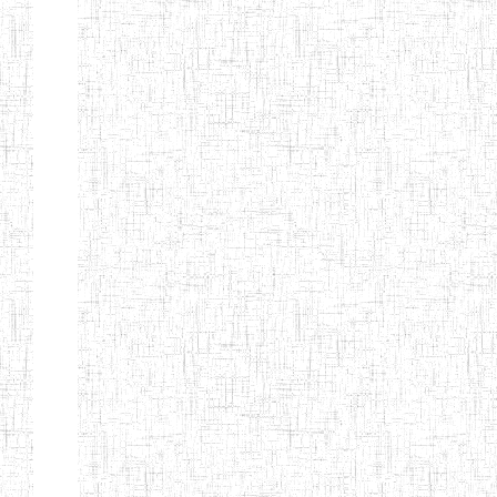
MODERNE
SAINTE MARIE
ENIEG PRIVEE
04/08/2010
ENIEG
Pri
BILINGUE LES
BOSONS
ENIEG BILINGUE
01/08/2014
ENIEG
Pri
LE NORMALIEN
CITOYEN
ENIEG BILINGUE
03/10/2012
ENIEG
Pri
CLAIRE
FONTAINE
Page 4 sur 13 Total: 307
Afficher