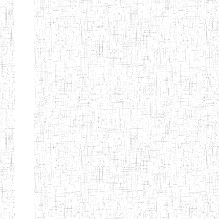
d'enseignement
normal
ENI
Chercher:
Effacer les filtres
Denomination
Type