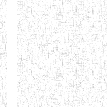
TTC TATUM
ST PIUS X
01/08/2000
ENIET
Pri
TECHNICAL
TEACHER
TRAINING
COLLEGE
TATUM
NIGHTINGALE
20/08/2013
ENIEG
Pri
TEACHER
TRAINING
COLLEGE
CHRIST THE
04/08/2010
ENIEG
Pri