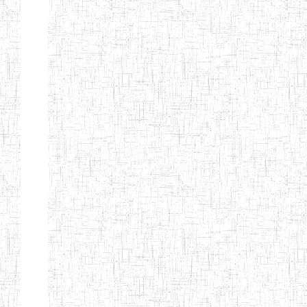
ANDREW'S BTTC
MODEL
08/09/2015
ENIEG
Pri
INCLUSIVE
BILINGUAL
TEACHER
TRAINING
INSTITUTE
CEFED/SPED/TTI
17/11/2008
ENIEG
Pri
SANTA
PTTC MBENGWI
06/08/1990
ENIEG
Pri
FULL GOSPEL
02/10/1998
ENIEG
Pri
BTTC MBENGWI