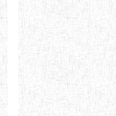
KING TEACHER
TRAINING
COLLEGE
ITCIG SENTTI
14/02/2007
ENIEG
Pri
CAMEROON
27/08/2015
ENIEG
Pri
INCLUSIVE
SPECIAL
EDUCATION
TEACHERS'
TRAINING AND
EMPOWERMENT
PROGRAMME
(CISETTEP)