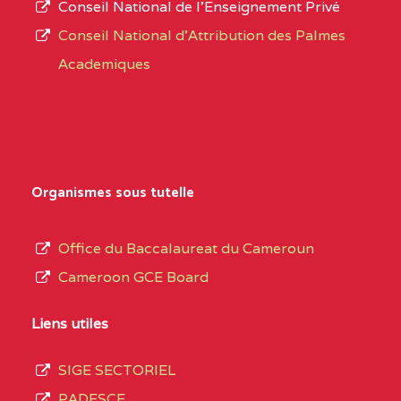
Conseil National de l’Enseignement Privé
L’offre
CENTRE
COLLEGE PRIVE
5JK
Conseil National d'Attribution des Palmes
d’éducation
CATHOLIQUE
Academiques
de
D'ENSEIGNEMENT
l’Enseignement
TECHNIQUE
Secondaire
INDUSTRIEL FEMININ
Général
MARIA GORETTI BP
au
Organismes sous tutelle
:1152 YAOUNDE
terme
des
CENTRE
COLLEGE PRIVE LAIC
5JK
Office du Baccalaureat du Cameroun
opérations
SAINT MICHEL
Cameroon GCE Board
d’immatriculation
ARCHANGE BP :10017
du
Liens utiles
YAOUNDE
mois
SIGE SECTORIEL
CENTRE
COMPLEXE SCOLAIRE
5JK
de
PADESCE