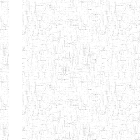
BAPTIST
08/08/1983
ENIEG
Pri
TEACHERS
TRAINING
COLLEGE
KENCHOLIA
15/09/2015
ENIEG
Pri
TEACHER'S
TRAINING
COLLEGE
"K.T.T.C NDOP"
ENIEG PRIVEE
01/09/2015
ENIEG
Pri
BILINGUE
LAIQUE LES
PERFORMANCES