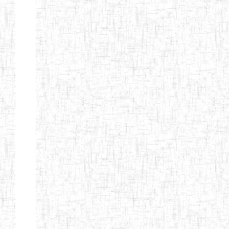
ALBERT
27/08/2015
ENIEG
Pri
TEACHERS'
TRAINING
INSTITUTE
CAMEROUN
(A.T.T.I.C)
NACHO
12/08/2010
ENIET
Pri
TECHNICAL
TEACHER
TRAINING
INSTITUTE
SAINT
28/12/2007
ENIEG
Pri