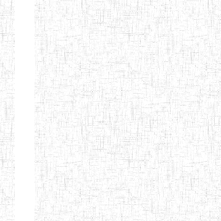
KING TEACHER
TRAINING
COLLEGE
ITCIG SENTTI
14/02/2007
ENIEG
Pri
CAMEROON
27/08/2015
ENIEG
Pri
INCLUSIVE
SPECIAL
EDUCATION
TEACHERS'
TRAINING AND
EMPOWERMENT
PROGRAMME
(CISETTEP)