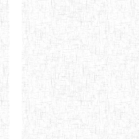
PEDAGOGIQUES
ENIEG DU HAUT
12/08/2013
ENIEG
Pri
NKAM
ENIEG BILINGUE
05/09/2003
ENIEG
Pri
DE L'IPEP DE
BANDJOUN
ENIEG PRIVEE
07/09/2012
ENIEG
Pri
NANFAH
ENPIEG TERESA
14/03/2014
ENIEG
Pri
JANE
ENIEG
04/08/2010
ENIEG
Pri