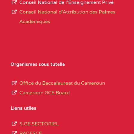
Conseil National de l’Enseignement Privé
L’offre
NORD
Conseil National d'Attribution des Palmes
d’éducation
0EI1TEFD100495110
(1)
Academiques
de
l’Enseignement
EXTREME-
CETIC DE GOULFEY
0EI
Secondaire
NORD
Général
0EK1TEFD110526096
(1)
au
Organismes sous tutelle
terme
EXTREME-
LYCEE TECHNIQUE DE
0EK
des
Office du Baccalaureat du Cameroun
NORD
KOUSSERI
opérations
Cameroon GCE Board
d’immatriculation
0EL1TEFD100503113
(1)
du
Liens utiles
EXTREME-
CETIC DE LOGONE
0EL
mois
NORD
BIRNI
SIGE SECTORIEL
de
PADESCE