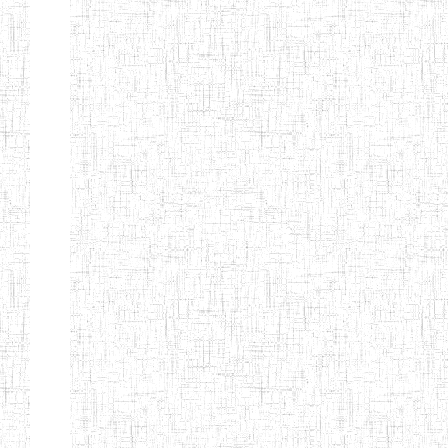
MODERNE
SAINTE MARIE
ENIEG PRIVEE
04/08/2010
ENIEG
Pri
BILINGUE LES
BOSONS
ENIEG BILINGUE
01/08/2014
ENIEG
Pri
LE NORMALIEN
CITOYEN
ENIEG BILINGUE
03/10/2012
ENIEG
Pri
CLAIRE
FONTAINE
Page 4 sur 13 Total: 307
Afficher