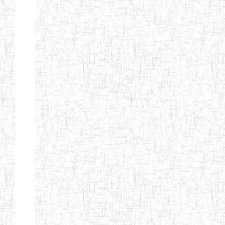
Début
Préc.
1
2
3
4
5
6
Suivant
Fin
Etablissements
d'enseignement
secondaire
technique
et
professionnel