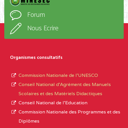
l’ordre
EXTREME-
CETIC DE GODOLA
0CL
Forum
d’enseignement,
NORD
le
Nous Ecrire
sous-
0CL1TEFD110519109
(1)
système,
EXTREME-
LYCEE TECHNIQUE DE
0CL
le
Organismes consultatifs
NORD
MERI
type
d’enseignement
0CM1TEFD100504110
(1)
Commission Nationale de l’UNESCO
autorisé
Conseil National d’Agrément des Manuels
EXTREME-
CETIC DE LOULOU
0CM
et
Scolaires et des Matériels Didactiques
NORD
le
Conseil National de l’Education
numéro
0CN1TEFD101094115
(1)
Commission Nationale des Programmes et des
d’immatriculation.
Diplômes
EXTREME-
CETIC DE PETTE
0CN