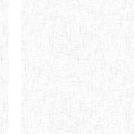
ANDREW'S BTTC
MODEL
08/09/2015
ENIEG
Pri
INCLUSIVE
BILINGUAL
TEACHER
TRAINING
INSTITUTE
CEFED/SPED/TTI
17/11/2008
ENIEG
Pri
SANTA
PTTC MBENGWI
06/08/1990
ENIEG
Pri
FULL GOSPEL
02/10/1998
ENIEG
Pri
BTTC MBENGWI