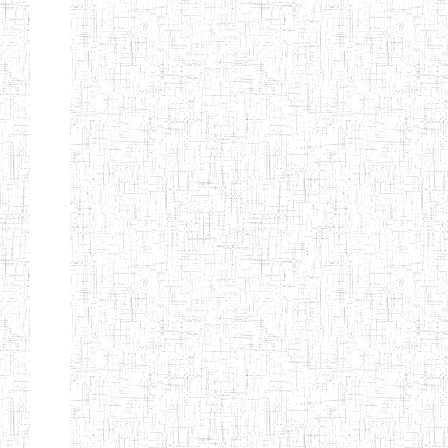
TTC TATUM
ST PIUS X
01/08/2000
ENIET
Pri
TECHNICAL
TEACHER
TRAINING
COLLEGE
TATUM
NIGHTINGALE
20/08/2013
ENIEG
Pri
TEACHER
TRAINING
COLLEGE
CHRIST THE
04/08/2010
ENIEG
Pri