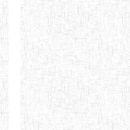
d'enseignement
normal
ENI
Chercher:
Effacer les filtres
Denomination
Type