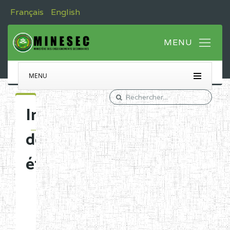
Français
English
MENU
Immatriculation
des
établissements
Etablissements