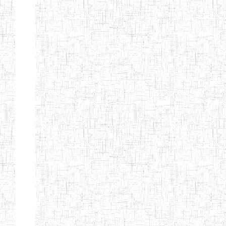
KING TEACHER
TRAINING
COLLEGE
ITCIG SENTTI
14/02/2007
ENIEG
Pri
CAMEROON
27/08/2015
ENIEG
Pri
INCLUSIVE
SPECIAL
EDUCATION
TEACHERS'
TRAINING AND
EMPOWERMENT
PROGRAMME
(CISETTEP)