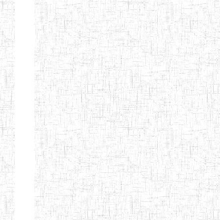
BAPTIST
08/08/1983
ENIEG
Pri
TEACHERS
TRAINING
COLLEGE
KENCHOLIA
15/09/2015
ENIEG
Pri
TEACHER'S
TRAINING
COLLEGE
"K.T.T.C NDOP"
ENIEG PRIVEE
01/09/2015
ENIEG
Pri
BILINGUE
LAIQUE LES
PERFORMANCES