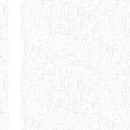
MODERNE
SAINTE MARIE
ENIEG PRIVEE
04/08/2010
ENIEG
Pri
BILINGUE LES
BOSONS
ENIEG BILINGUE
01/08/2014
ENIEG
Pri
LE NORMALIEN
CITOYEN
ENIEG BILINGUE
03/10/2012
ENIEG
Pri
CLAIRE
FONTAINE
Page 4 sur 13 Total: 307
Afficher