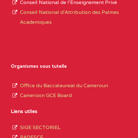
Conseil National de l’Enseignement Privé
L’offre
CENTRE
COLLEGE PRIVE
5JK
Conseil National d'Attribution des Palmes
d’éducation
CATHOLIQUE
Academiques
de
D'ENSEIGNEMENT
l’Enseignement
TECHNIQUE
Secondaire
INDUSTRIEL FEMININ
Général
MARIA GORETTI BP
au
Organismes sous tutelle
:1152 YAOUNDE
terme
des
CENTRE
COLLEGE PRIVE LAIC
5JK
Office du Baccalaureat du Cameroun
opérations
SAINT MICHEL
Cameroon GCE Board
d’immatriculation
ARCHANGE BP :10017
du
Liens utiles
YAOUNDE
mois
SIGE SECTORIEL
CENTRE
COMPLEXE SCOLAIRE
5JK
de
PADESCE