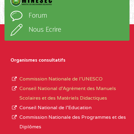
D'ENSEIGNEMENT
l’ordre
Forum
TECHNIQUE ADOLPH
d’enseignement,
KOLPING (COPAK) BP
le
Nous Ecrire
:33853 YAOUNDE
sous-
système,
CENTRE
COLLEGE
5JK
le
D'ENSEIGNEMENT
Organismes consultatifs
type
GENERAL ET
d’enseignement
PROFESSIONNEL
Commission Nationale de l’UNESCO
autorisé
(CEGEP) STE FOI BP
Conseil National d’Agrément des Manuels
et
:4740 YAOUNDE
Scolaires et des Matériels Didactiques
le
Conseil National de l’Education
CENTRE
COLLEGE PANAFRICAIN
5JK
numéro
Commission Nationale des Programmes et des
DE L'EXCELLENCE BP
d’immatriculation.
Diplômes
:4447 YAOUNDE