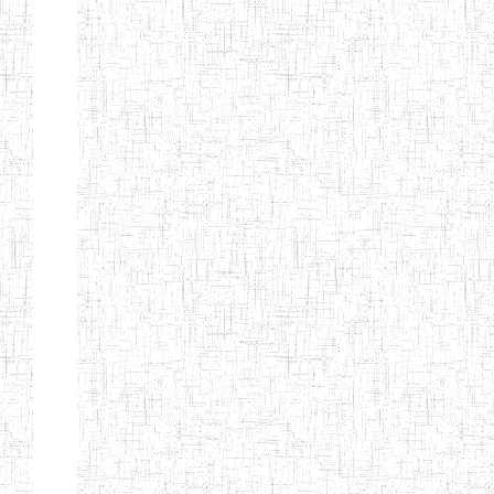
PEDAGOGIQUES
ENIEG DU HAUT
12/08/2013
ENIEG
Pri
NKAM
ENIEG BILINGUE
05/09/2003
ENIEG
Pri
DE L'IPEP DE
BANDJOUN
ENIEG PRIVEE
07/09/2012
ENIEG
Pri
NANFAH
ENPIEG TERESA
14/03/2014
ENIEG
Pri
JANE
ENIEG
04/08/2010
ENIEG
Pri