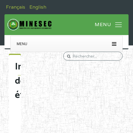
Français
English
MENU
Immatriculation
des
établissements
Etablissements