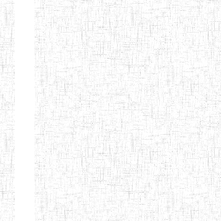
d'enseignement
normal
ENI
Chercher:
Effacer les filtres
Denomination
Type