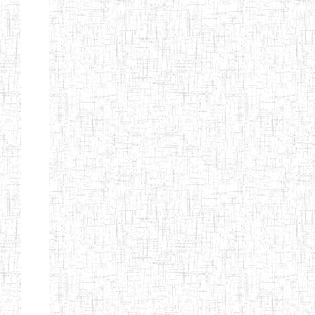
ALBERT
27/08/2015
ENIEG
Pri
TEACHERS'
TRAINING
INSTITUTE
CAMEROUN
(A.T.T.I.C)
NACHO
12/08/2010
ENIET
Pri
TECHNICAL
TEACHER
TRAINING
INSTITUTE
SAINT
28/12/2007
ENIEG
Pri