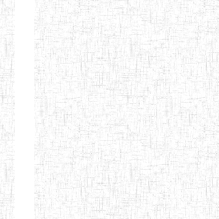
ANDREW'S BTTC
MODEL
08/09/2015
ENIEG
Pri
INCLUSIVE
BILINGUAL
TEACHER
TRAINING
INSTITUTE
CEFED/SPED/TTI
17/11/2008
ENIEG
Pri
SANTA
PTTC MBENGWI
06/08/1990
ENIEG
Pri
FULL GOSPEL
02/10/1998
ENIEG
Pri
BTTC MBENGWI