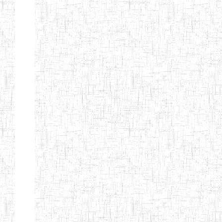
TTC TATUM
ST PIUS X
01/08/2000
ENIET
Pri
TECHNICAL
TEACHER
TRAINING
COLLEGE
TATUM
NIGHTINGALE
20/08/2013
ENIEG
Pri
TEACHER
TRAINING
COLLEGE
CHRIST THE
04/08/2010
ENIEG
Pri