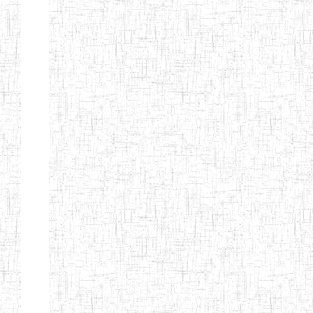
d'enseignement
normal
ENI
Chercher:
Effacer les filtres
Denomination
Type