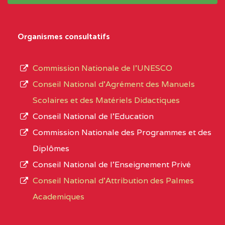
système,
CENTRE
COLLEGE
5JK
le
D'ENSEIGNEMENT
Organismes consultatifs
type
GENERAL ET
d’enseignement
PROFESSIONNEL
Commission Nationale de l’UNESCO
autorisé
(CEGEP) STE FOI BP
Conseil National d’Agrément des Manuels
et
:4740 YAOUNDE
Scolaires et des Matériels Didactiques
le
Conseil National de l’Education
CENTRE
COLLEGE PANAFRICAIN
5JK
numéro
Commission Nationale des Programmes et des
DE L'EXCELLENCE BP
d’immatriculation.
Diplômes
:4447 YAOUNDE
Conseil National de l’Enseignement Privé
L’offre
CENTRE
COLLEGE PRIVE
5JK
Conseil National d'Attribution des Palmes
d’éducation
CATHOLIQUE
Academiques
de
D'ENSEIGNEMENT
l’Enseignement