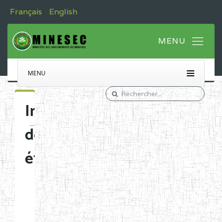
Français
English
MENU
Immatriculation
des
établissements
Etablissements