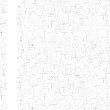
Etablissements
d'enseignement
secondaire
technique
et
professionnel
ESTP
Etablissements
d'enseignement