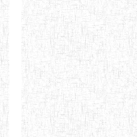
FIERTE
ENIEG TAGA
02/09/2014
ENIEG
Privé
ENIET
04/02/2014
ENIET
Privé
SIANTOU
ENIEG PRIVEE
28/08/2009
ENIEG
Privé
GOLDEN
ENIEG
28/12/2007
ENIEG
Privé
BILINGUE LE
GRAND
ENIEG
15/04/2014
ENIEG
Privé
BILINGUE
VIVA