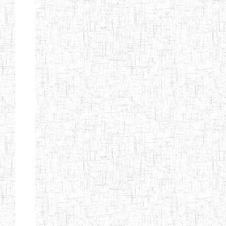
d'enseignement
normal
ENI
Chercher:
Effacer les filtres
Denomination
Type