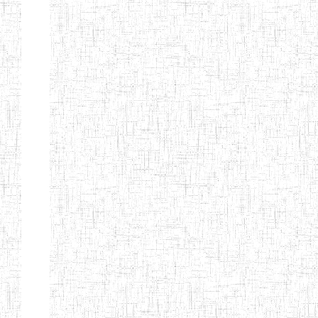
EDUCATION
ENIEG PRIVEE
20/08/2015
ENIEG
Privé
MERE
THERESA
ENIEG COSBIE
28/08/2009
ENIEG
Privé
ENIEG STAR
28/12/2007
ENIEG
Privé
ENIEG MEVEC
02/07/2012
ENIEG
Privé
Page 2 sur 13 Total: 307
Afficher
Début
Préc.
1
2
3
4
5
6