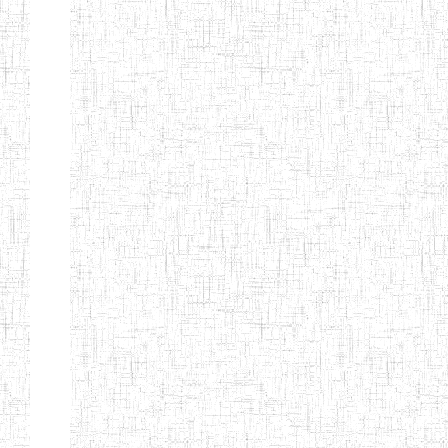
Suivant
Fin
Etablissements
d'enseignement
secondaire
technique
et
professionnel
ESTP
Etablissements