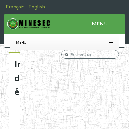
Français
English
MENU
Immatriculation
des
établissements
Etablissements