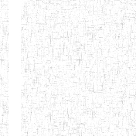
Nature
Arrondissement
Denomination
Création
Type
Natur
ENIEG LES
25/09/1995
ENIEG
Privé
MOINILLONS
ENPIEG
10/10/2013
ENIEG
Privé
BILINGUE
MAGAWATI