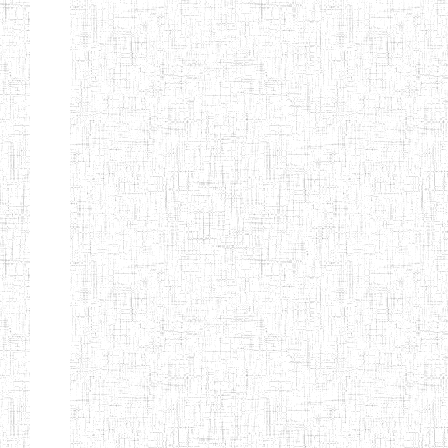
ENIEG
10/07/2000
ENIEG
Privé
BILINGUE
MATSIAZE
ENPIEG
20/08/2015
ENIEG
Privé
BILINGUE
SENTTI-IBES
ENIEG PRIVEE
06/06/2016
ENIEG
Privé
BILINGUE LES
ROSSIGNOLS
MAJORS
ENI PRIVEE
22/09/2000
ENIEG
Privé
LAIQUE