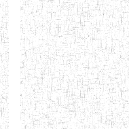
BILINGUE
INCLUSIVE
LOUIS
BRAILLE DU
CJARC
ENIEG LA
28/12/2007
ENIEG
Privé
PENSEE
ENIEG PRIVEE
28/08/2009
ENIEG
Privé
AIME-CESAIRE
ENIEG
03/06/2014
ENIEG
Privé
SIANTOU
ENIEG LA
26/05/2014
ENIEG
Privé