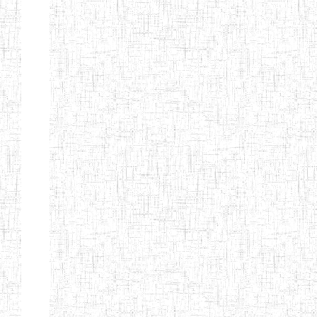
ENIEG BERYLA
06/06/2014
ENIEG
Privé
ENIEG
28/08/2009
ENIEG
Privé
L'EXCELLENCE
ENIEG DES
10/07/2001
ENIEG
Privé
NATIONS
ENIET PAUL
23/07/2014
ENIET
Privé
MOMO
ENIEG PRIVEE
10/07/2008
ENIEG
Privé
TCHEB'S
ENIEG PRIVEE
12/07/2019
ENIEG
Privé