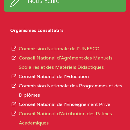
Nous Ecrire
:33853 YAOUNDE
sous-
système,
CENTRE
COLLEGE
5JK
le
D'ENSEIGNEMENT
Organismes consultatifs
type
GENERAL ET
d’enseignement
PROFESSIONNEL
Commission Nationale de l’UNESCO
autorisé
(CEGEP) STE FOI BP
Conseil National d’Agrément des Manuels
et
:4740 YAOUNDE
Scolaires et des Matériels Didactiques
le
Conseil National de l’Education
CENTRE
COLLEGE PANAFRICAIN
5JK
numéro
Commission Nationale des Programmes et des
DE L'EXCELLENCE BP
d’immatriculation.
Diplômes
:4447 YAOUNDE
Conseil National de l’Enseignement Privé
L’offre
CENTRE
COLLEGE PRIVE
5JK
Conseil National d'Attribution des Palmes
d’éducation
CATHOLIQUE
Academiques
de