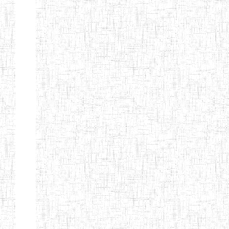
d'enseignement
normal
ENI
Chercher:
Effacer les filtres
Denomination
Type