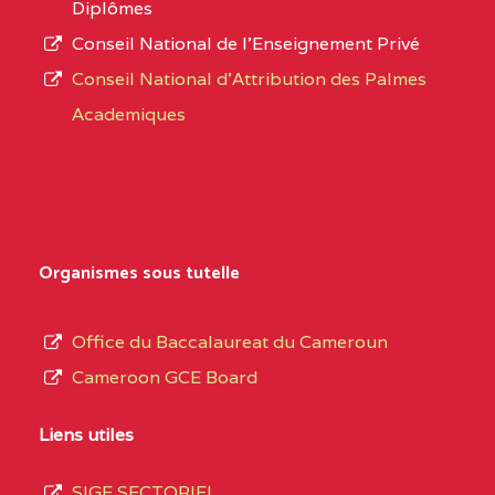
Diplômes
BAMENDA
Conseil National de l’Enseignement Privé
L’offre
Conseil National d'Attribution des Palmes
d’éducation
BAPTIST COMPREHENSIVE COLLEGE BUEA
Academiques
de
SUD-OUEST
BAPTIST
6CC
l’Enseignement
COMPREHENSIVE
Secondaire
COLLEGE BUEA BP :
Général
au
BILINGUAL TECHNICAL COLLEGE CHRIST 
Organismes sous tutelle
terme
CENTRE
BILINGUAL TECHNICAL
5LE
des
Office du Baccalaureat du Cameroun
COLLEGE CHRIST
opérations
Cameroon GCE Board
WINNERS BP :
d’immatriculation
du
Liens utiles
BP :2142 DOUALA
(1)
mois
SIGE SECTORIEL