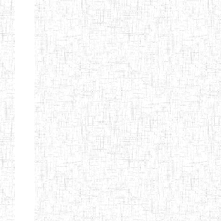
CITOYEN
ENIEG PRIVEE
04/08/2010
ENIEG
Pri
L'ARCHE DES
PHOTONS
ECOLE DE
30/11/2004
ENIEG
Pri
FORMATION
DES
INSTITUTEURS
ST ANDRE
ENIEG PRIVEE
04/06/2015
ENIEG
Pri
LAIQUE
PEKEKUE