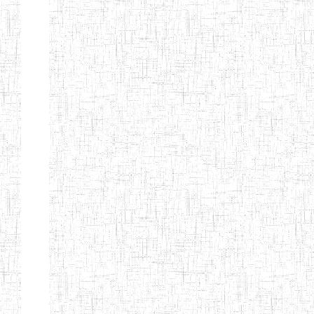
Page 9 sur 13 Total: 307
Afficher
Début
Préc.
4
5
6
7
8
9
13
Suivant
Fin
Etablissements
d'enseignement
secondaire
technique
et