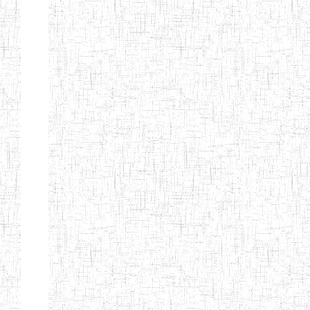
BTTC MBENGWI
BAPTIST
08/08/1983
ENIEG
Pri
TEACHERS
TRAINING
COLLEGE
KENCHOLIA
15/09/2015
ENIEG
Pri
TEACHER'S
TRAINING
COLLEGE
"K.T.T.C NDOP"
ENIEG PRIVEE
01/09/2015
ENIEG
Pri
BILINGUE