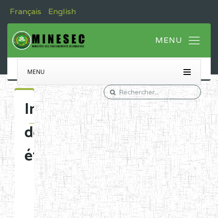
Français
English
MENU
Immatriculation
des
établissements
Etablissements