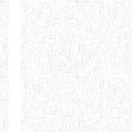
SAINT
28/12/2007
ENIEG
Pri
ANDREW'S BTTC
MODEL
08/09/2015
ENIEG
Pri
INCLUSIVE
BILINGUAL
TEACHER
TRAINING
INSTITUTE
CEFED/SPED/TTI
17/11/2008
ENIEG
Pri
SANTA
PTTC MBENGWI
06/08/1990
ENIEG
Pri
FULL GOSPEL
02/10/1998
ENIEG
Pri