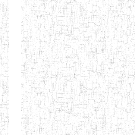
LAIQUE LES
PERFORMANCES
PEDAGOGIQUES
ENIEG DU HAUT
12/08/2013
ENIEG
Pri
NKAM
ENIEG BILINGUE
05/09/2003
ENIEG
Pri
DE L'IPEP DE
BANDJOUN
ENIEG PRIVEE
07/09/2012
ENIEG
Pri
NANFAH
ENPIEG TERESA
14/03/2014
ENIEG
Pri
JANE