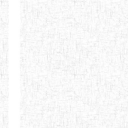
ENIEG BILINGUE
25/06/2014
ENIEG
Pri
LA COURONNE
ENIET BILINGUE
06/01/2014
ENIET
Pri
LA
PERFORMANCE
ENIET PRIVEE
25/07/2013
ENIET
Pri
LES FERMIONS
ENIET PRIVEE DE
17/04/2014
ENIET
Pri
L'OUEST
ENIET LE
30/10/2014
ENIET
Pri
NORMALIEN