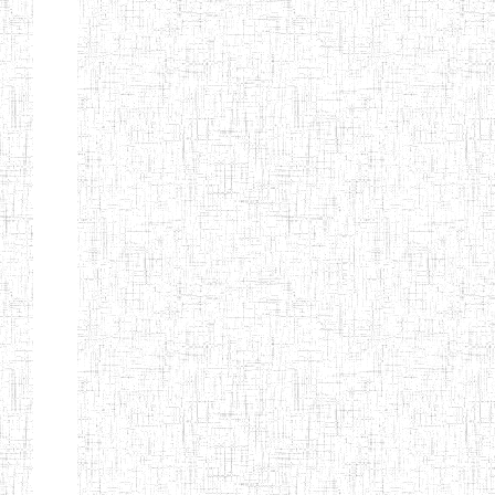
ENIEG
04/08/2010
ENIEG
Pri
MODERNE
SAINTE MARIE
ENIEG PRIVEE
04/08/2010
ENIEG
Pri
BILINGUE LES
BOSONS
ENIEG BILINGUE
01/08/2014
ENIEG
Pri
LE NORMALIEN
CITOYEN
ENIEG BILINGUE
03/10/2012
ENIEG
Pri
CLAIRE
FONTAINE