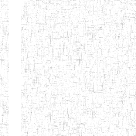
ENIEG
04/08/2010
ENIEG
Pri
MODERNE
SAINTE MARIE
ENIEG PRIVEE
04/08/2010
ENIEG
Pri
BILINGUE LES
BOSONS
ENIEG BILINGUE
01/08/2014
ENIEG
Pri
LE NORMALIEN
CITOYEN
ENIEG BILINGUE
03/10/2012
ENIEG
Pri
CLAIRE
FONTAINE