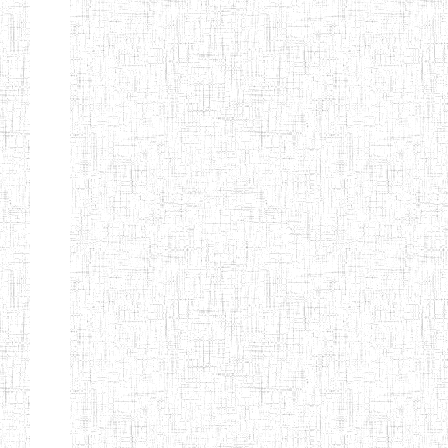
d'enseignement
normal
ENI
Chercher:
Effacer les filtres
Denomination
Type