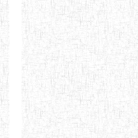
BTTC MBENGWI
BAPTIST
08/08/1983
ENIEG
Pri
TEACHERS
TRAINING
COLLEGE
KENCHOLIA
15/09/2015
ENIEG
Pri
TEACHER'S
TRAINING
COLLEGE
"K.T.T.C NDOP"
ENIEG PRIVEE
01/09/2015
ENIEG
Pri
BILINGUE