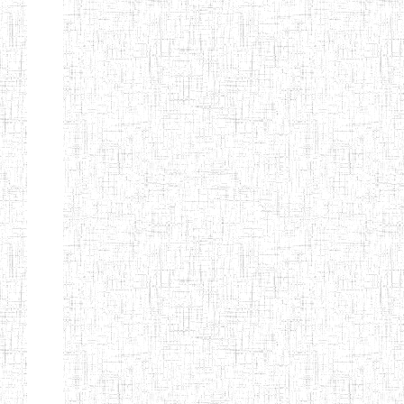
LAIQUE LES
PERFORMANCES
PEDAGOGIQUES
ENIEG DU HAUT
12/08/2013
ENIEG
Pri
NKAM
ENIEG BILINGUE
05/09/2003
ENIEG
Pri
DE L'IPEP DE
BANDJOUN
ENIEG PRIVEE
07/09/2012
ENIEG
Pri
NANFAH
ENPIEG TERESA
14/03/2014
ENIEG
Pri
JANE