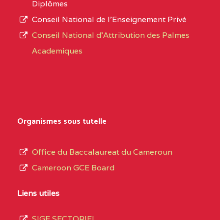
Diplômes
:4447 YAOUNDE
Conseil National de l’Enseignement Privé
L’offre
CENTRE
COLLEGE PRIVE
5JK
Conseil National d'Attribution des Palmes
d’éducation
CATHOLIQUE
Academiques
de
D'ENSEIGNEMENT
l’Enseignement
TECHNIQUE
Secondaire
INDUSTRIEL FEMININ
Général
MARIA GORETTI BP
au
Organismes sous tutelle
:1152 YAOUNDE
terme
des
CENTRE
COLLEGE PRIVE LAIC
5JK
Office du Baccalaureat du Cameroun
opérations
SAINT MICHEL
Cameroon GCE Board
d’immatriculation
ARCHANGE BP :10017
du
Liens utiles
YAOUNDE
mois
SIGE SECTORIEL