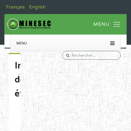
Français
English
MENU
Immatriculation
des
établissements
Etablissements