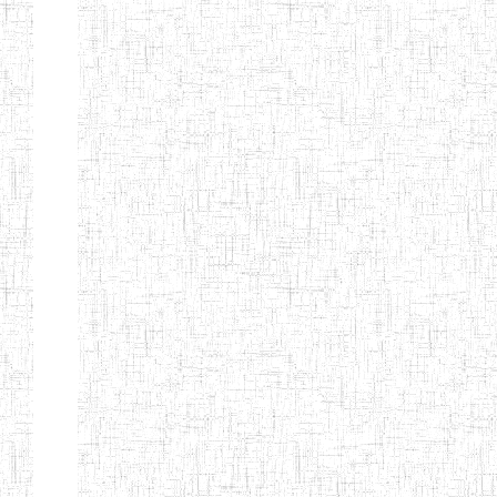
ENIEG BILINGUE
25/06/2014
ENIEG
Pri
LA COURONNE
ENIET BILINGUE
06/01/2014
ENIET
Pri
LA
PERFORMANCE
ENIET PRIVEE
25/07/2013
ENIET
Pri
LES FERMIONS
ENIET PRIVEE DE
17/04/2014
ENIET
Pri
L'OUEST
ENIET LE
30/10/2014
ENIET
Pri
NORMALIEN