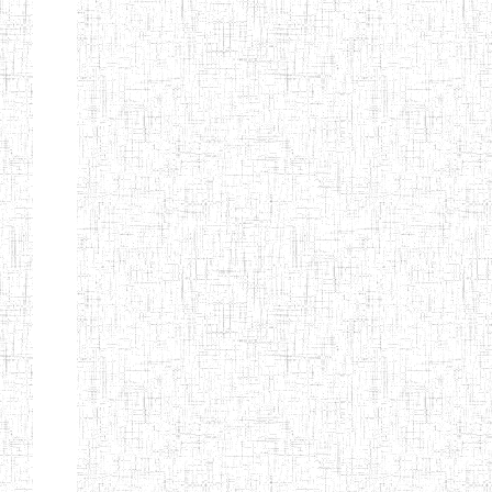
CITOYEN
ENIEG PRIVEE
04/08/2010
ENIEG
Pri
L'ARCHE DES
PHOTONS
ECOLE DE
30/11/2004
ENIEG
Pri
FORMATION
DES
INSTITUTEURS
ST ANDRE
ENIEG PRIVEE
04/06/2015
ENIEG
Pri
LAIQUE
PEKEKUE