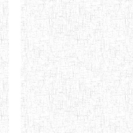
Page 9 sur 13 Total: 307
Afficher
Début
Préc.
4
5
6
7
8
9
13
Suivant
Fin
Etablissements
d'enseignement
secondaire
technique
et