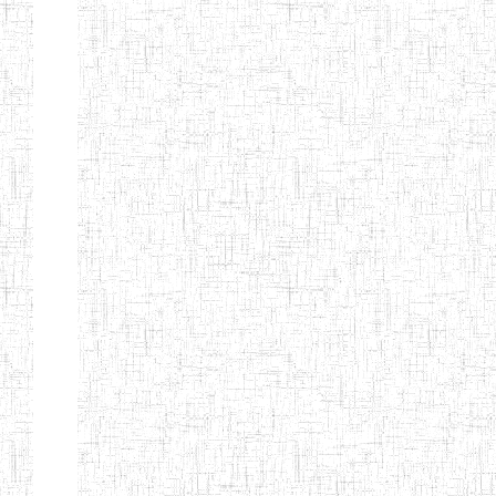
SAINT
28/12/2007
ENIEG
Pri
ANDREW'S BTTC
MODEL
08/09/2015
ENIEG
Pri
INCLUSIVE
BILINGUAL
TEACHER
TRAINING
INSTITUTE
CEFED/SPED/TTI
17/11/2008
ENIEG
Pri
SANTA
PTTC MBENGWI
06/08/1990
ENIEG
Pri
FULL GOSPEL
02/10/1998
ENIEG
Pri