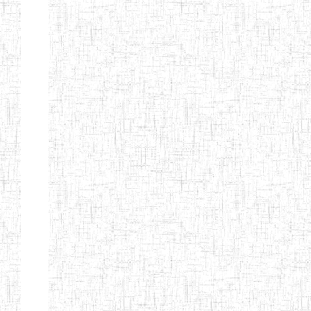
SAINT
28/12/2007
ENIEG
Pri
ANDREW'S BTTC
MODEL
08/09/2015
ENIEG
Pri
INCLUSIVE
BILINGUAL
TEACHER
TRAINING
INSTITUTE
CEFED/SPED/TTI
17/11/2008
ENIEG
Pri
SANTA
PTTC MBENGWI
06/08/1990
ENIEG
Pri
FULL GOSPEL
02/10/1998
ENIEG
Pri