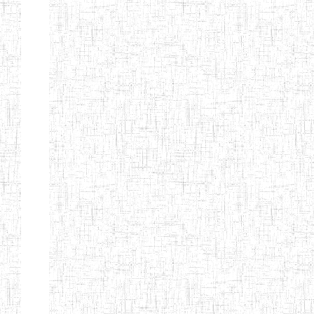
ENIEG BILINGUE
25/06/2014
ENIEG
Pri
LA COURONNE
ENIET BILINGUE
06/01/2014
ENIET
Pri
LA
PERFORMANCE
ENIET PRIVEE
25/07/2013
ENIET
Pri
LES FERMIONS
ENIET PRIVEE DE
17/04/2014
ENIET
Pri
L'OUEST
ENIET LE
30/10/2014
ENIET
Pri
NORMALIEN