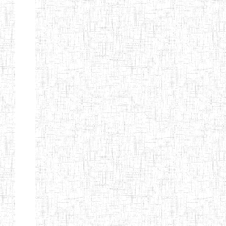
LAIQUE LES
PERFORMANCES
PEDAGOGIQUES
ENIEG DU HAUT
12/08/2013
ENIEG
Pri
NKAM
ENIEG BILINGUE
05/09/2003
ENIEG
Pri
DE L'IPEP DE
BANDJOUN
ENIEG PRIVEE
07/09/2012
ENIEG
Pri
NANFAH
ENPIEG TERESA
14/03/2014
ENIEG
Pri
JANE