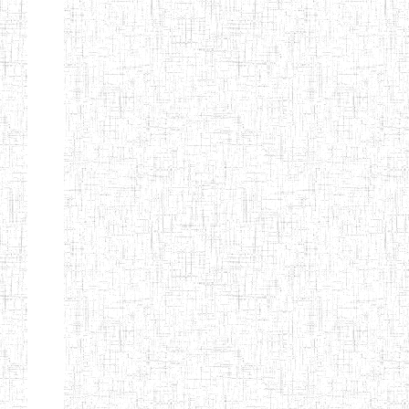
BTTC MBENGWI
BAPTIST
08/08/1983
ENIEG
Pri
TEACHERS
TRAINING
COLLEGE
KENCHOLIA
15/09/2015
ENIEG
Pri
TEACHER'S
TRAINING
COLLEGE
"K.T.T.C NDOP"
ENIEG PRIVEE
01/09/2015
ENIEG
Pri
BILINGUE