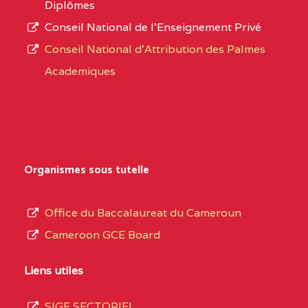
Diplômes
:4447 YAOUNDE
Conseil National de l’Enseignement Privé
L’offre
CENTRE
COLLEGE PRIVE
5JK
Conseil National d'Attribution des Palmes
d’éducation
CATHOLIQUE
Academiques
de
D'ENSEIGNEMENT
l’Enseignement
TECHNIQUE
Secondaire
INDUSTRIEL FEMININ
Général
MARIA GORETTI BP
au
Organismes sous tutelle
:1152 YAOUNDE
terme
des
CENTRE
COLLEGE PRIVE LAIC
5JK
Office du Baccalaureat du Cameroun
opérations
SAINT MICHEL
Cameroon GCE Board
d’immatriculation
ARCHANGE BP :10017
du
Liens utiles
YAOUNDE
mois
SIGE SECTORIEL