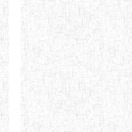
Page 9 sur 13 Total: 307
Afficher
Début
Préc.
4
5
6
7
8
9
13
Suivant
Fin
Etablissements
d'enseignement
secondaire
technique
et