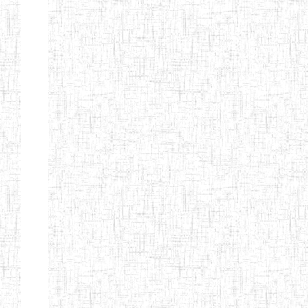
d'enseignement
normal
ENI
Chercher:
Effacer les filtres
Denomination
Type