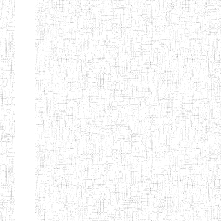
ENIEG
04/08/2010
ENIEG
Pri
MODERNE
SAINTE MARIE
ENIEG PRIVEE
04/08/2010
ENIEG
Pri
BILINGUE LES
BOSONS
ENIEG BILINGUE
01/08/2014
ENIEG
Pri
LE NORMALIEN
CITOYEN
ENIEG BILINGUE
03/10/2012
ENIEG
Pri
CLAIRE
FONTAINE