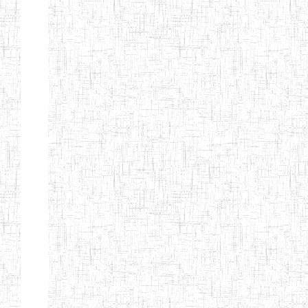
CITOYEN
ENIEG PRIVEE
04/08/2010
ENIEG
Pri
L'ARCHE DES
PHOTONS
ECOLE DE
30/11/2004
ENIEG
Pri
FORMATION
DES
INSTITUTEURS
ST ANDRE
ENIEG PRIVEE
04/06/2015
ENIEG
Pri
LAIQUE
PEKEKUE