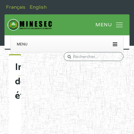
Français
English
MENU
Immatriculation
des
établissements
Etablissements