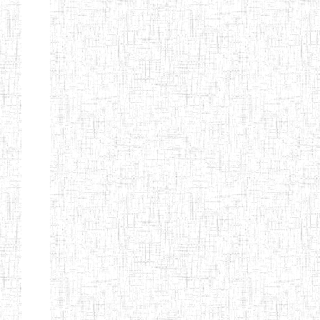
d'enseignement
normal
ENI
Chercher:
Effacer les filtres
Denomination
Type