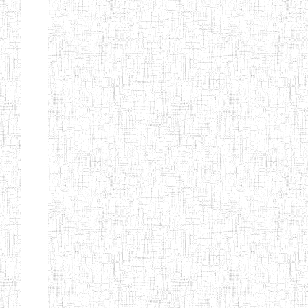
ANDREW'S BTTC
MODEL
08/09/2015
ENIEG
Pri
INCLUSIVE
BILINGUAL
TEACHER
TRAINING
INSTITUTE
CEFED/SPED/TTI
17/11/2008
ENIEG
Pri
SANTA
PTTC MBENGWI
06/08/1990
ENIEG
Pri
FULL GOSPEL
02/10/1998
ENIEG
Pri
BTTC MBENGWI