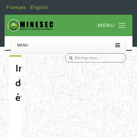
Français
English
MENU
Immatriculation
des
établissements
Etablissements