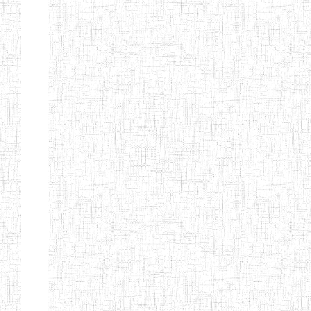
TTC TATUM
ST PIUS X
01/08/2000
ENIET
Pri
TECHNICAL
TEACHER
TRAINING
COLLEGE
TATUM
NIGHTINGALE
20/08/2013
ENIEG
Pri
TEACHER
TRAINING
COLLEGE
CHRIST THE
04/08/2010
ENIEG
Pri