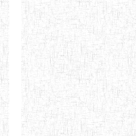
BAPTIST
08/08/1983
ENIEG
Pri
TEACHERS
TRAINING
COLLEGE
KENCHOLIA
15/09/2015
ENIEG
Pri
TEACHER'S
TRAINING
COLLEGE
"K.T.T.C NDOP"
ENIEG PRIVEE
01/09/2015
ENIEG
Pri
BILINGUE
LAIQUE LES
PERFORMANCES