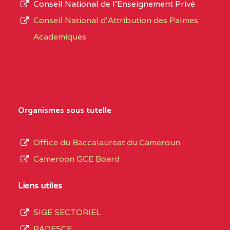
Conseil National de l’Enseignement Privé
L’offre
Conseil National d'Attribution des Palmes
d’éducation
BAPTIST COMPREHENSIVE COLLEGE BUEA
Academiques
de
SUD-OUEST
BAPTIST
6CC
l’Enseignement
COMPREHENSIVE
Secondaire
COLLEGE BUEA BP :
Général
au
BILINGUAL TECHNICAL COLLEGE CHRIST 
Organismes sous tutelle
terme
CENTRE
BILINGUAL TECHNICAL
5LE
des
Office du Baccalaureat du Cameroun
COLLEGE CHRIST
opérations
Cameroon GCE Board
WINNERS BP :
d’immatriculation
du
Liens utiles
BP :2142 DOUALA
(1)
mois
SIGE SECTORIEL
de
LITTORAL
BP :2142 DOUALA
7IJ
PADESCE