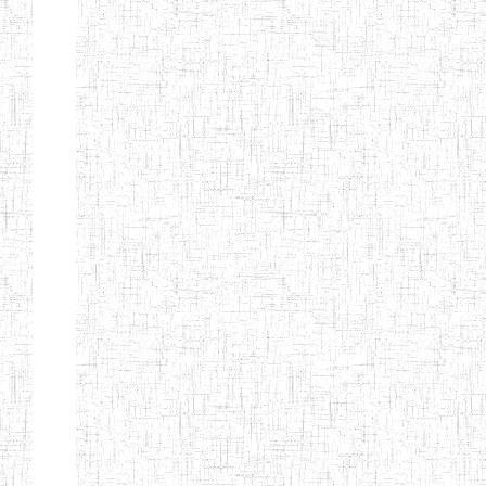
Début
Préc.
1
2
3
4
5
6
Suivant
Fin
Etablissements
d'enseignement
secondaire
technique
et
professionnel