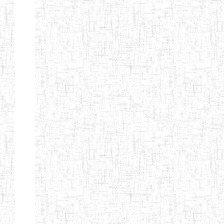
ALBERT
27/08/2015
ENIEG
Pri
TEACHERS'
TRAINING
INSTITUTE
CAMEROUN
(A.T.T.I.C)
NACHO
12/08/2010
ENIET
Pri
TECHNICAL
TEACHER
TRAINING
INSTITUTE
SAINT
28/12/2007
ENIEG
Pri