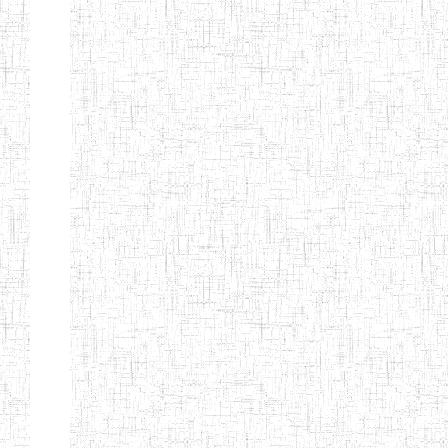
PEDAGOGIQUES
ENIEG DU HAUT
12/08/2013
ENIEG
Pri
NKAM
ENIEG BILINGUE
05/09/2003
ENIEG
Pri
DE L'IPEP DE
BANDJOUN
ENIEG PRIVEE
07/09/2012
ENIEG
Pri
NANFAH
ENPIEG TERESA
14/03/2014
ENIEG
Pri
JANE
ENIEG
04/08/2010
ENIEG
Pri