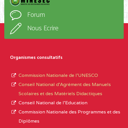
BAIRD MEMORIAL COLLEGE BP :403 BUEA
l’ordre
Forum
d’enseignement,
SUD-OUEST
BAIRD MEMORIAL
6CC
le
COLLEGE BP :403 BUEA
Nous Ecrire
sous-
BALI COMMUNITY HIGH SCHOOL BP :
(1)
système,
le
NORD-
BALI COMMUNITY HIGH
3JE
Organismes consultatifs
type
OUEST
SCHOOL BP :
d’enseignement
Commission Nationale de l’UNESCO
BAPTIST COMPREHENSIVE COLLEGE ( BCHS
autorisé
Conseil National d’Agrément des Manuels
BAMENDA
(1)
et
Scolaires et des Matériels Didactiques
le
NORD-
BAPTIST
3JJ
Conseil National de l’Education
numéro
OUEST
COMPREHENSIVE
Commission Nationale des Programmes et des
d’immatriculation.
COLLEGE ( BCHS ) BP :01
Diplômes
BAMENDA