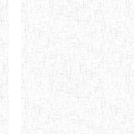
KING TEACHER
TRAINING
COLLEGE
ITCIG SENTTI
14/02/2007
ENIEG
Pri
CAMEROON
27/08/2015
ENIEG
Pri
INCLUSIVE
SPECIAL
EDUCATION
TEACHERS'
TRAINING AND
EMPOWERMENT
PROGRAMME
(CISETTEP)