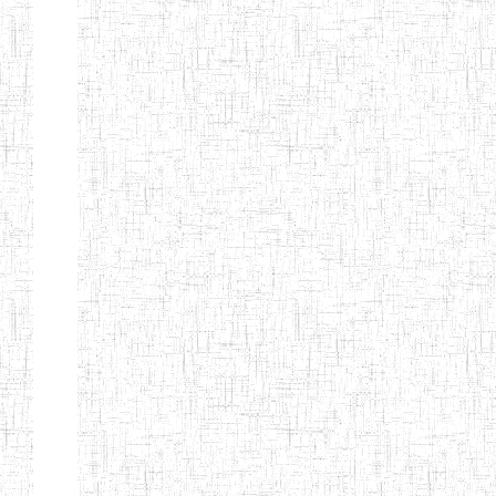
MODERNE
SAINTE MARIE
ENIEG PRIVEE
04/08/2010
ENIEG
Pri
BILINGUE LES
BOSONS
ENIEG BILINGUE
01/08/2014
ENIEG
Pri
LE NORMALIEN
CITOYEN
ENIEG BILINGUE
03/10/2012
ENIEG
Pri
CLAIRE
FONTAINE
Page 4 sur 13 Total: 307
Afficher