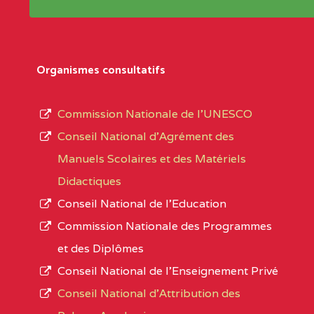
Répertoire sont publiées chaque année et po
Région
Les établissements sont listés par Région, D
Département
références des textes de création ou de tran
Organismes consultatifs
pour le secteur privé, l’ordre d’enseignemen
Arrondissement
autorisé et le numéro d’immatriculation.
Commission Nationale de l’UNESCO
Noms
Conseil National d’Agrément des
L’offre d’éducation de
l’Enseignement Secon
Localité
Manuels Scolaires et des Matériels
d’immatriculation du mois de septembre 2020
Didactiques
suit :
Conseil National de l’Education
Région
Noms
1950 établissements publics
fonctionnels
Commission Nationale des Programmes
895 CES dont 86 Bilingues
et des Diplômes
0CC1TEFD100484110
(1)
1055 Lycées dont 351 Bilingues
Conseil National de l’Enseignement Privé
72 établissements avec section bilingue 
EXTREME-
CETIC DE BOGO
Conseil National d'Attribution des
NORD