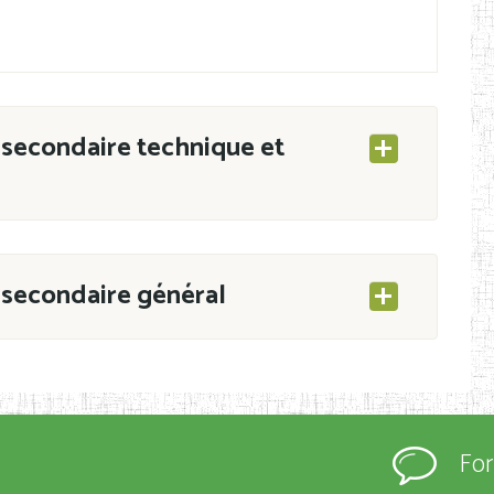
secondaire technique et
secondaire général
ESEC/CAB du 21 mars 2011 portant ouverture
s d’Enseignement Secondaire et Normal (RNE),
Fo
s régulièrement immatriculés et inscrits au