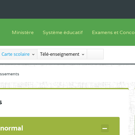
Ministère
Système éducatif
Examens et Conco
Sous sys
Le Ministre
Offre de formation
Inscriptions
Carte scolaire
Télé-enseignement
Sous sys
Le SEESEN
Progammes d'études
Liste des candidats
Inspection Générale des Services
Manuels scolaires
Résultats
lissements
Inspection Générale des Enseignements
Diplômes disponib
Administration Centrale
s
Services Déconcentrés
Organigramme
 normal