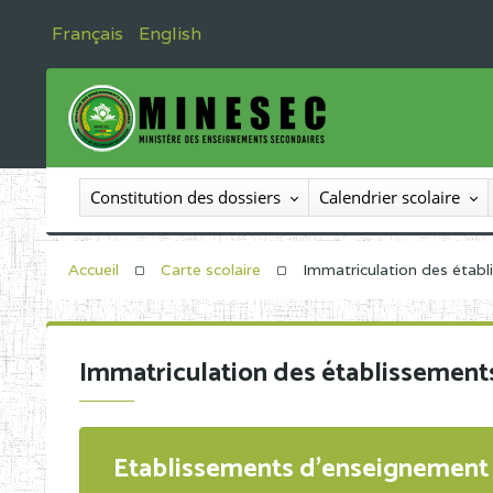
Français
English
Constitution des dossiers
Calendrier scolaire
Accueil
Carte scolaire
Immatriculation des étab
Immatriculation des établissement
Etablissements d'enseignement