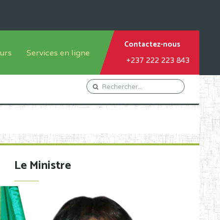
Contactez-nous
urs
Services en ligne
+237 222 223 843
tème francophone
Orientation Conseil
tème anglophone
Gestion du Personnel
Gestion du matricule des
élèves
les
Demande d'actes certificatifs
Le Ministre
Demande de subvention
Acceder au Mail pro