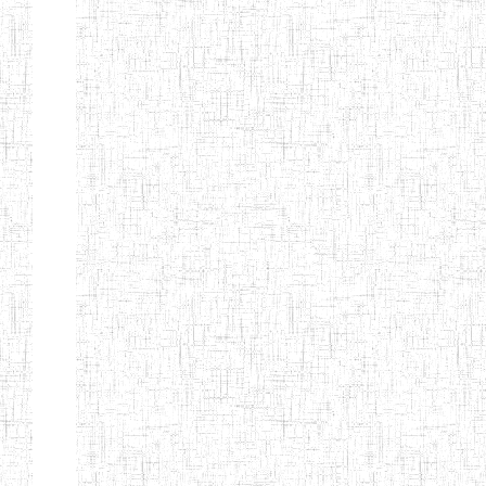
Etablissements
d'enseignement
secondaire
technique
et
professionnel
ESTP
Etablissements
d'enseignement