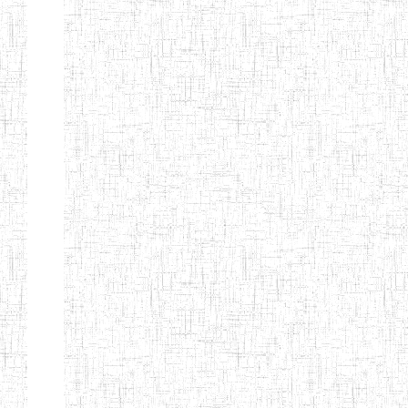
d'enseignement
normal
ENI
Chercher:
Effacer les filtres
Denomination
Type