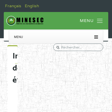
Français
English
MENU
Immatriculation
des
établissements
Etablissements