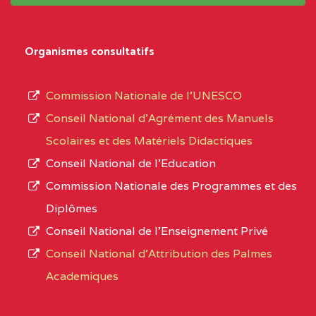
système,
CENTRE
COLLEGE
5JK
le
D'ENSEIGNEMENT
Organismes consultatifs
type
GENERAL ET
d’enseignement
PROFESSIONNEL
Commission Nationale de l’UNESCO
autorisé
(CEGEP) STE FOI BP
Conseil National d’Agrément des Manuels
et
:4740 YAOUNDE
Scolaires et des Matériels Didactiques
le
Conseil National de l’Education
CENTRE
COLLEGE PANAFRICAIN
5JK
numéro
Commission Nationale des Programmes et des
DE L'EXCELLENCE BP
d’immatriculation.
Diplômes
:4447 YAOUNDE
Conseil National de l’Enseignement Privé
L’offre
CENTRE
COLLEGE PRIVE
5JK
Conseil National d'Attribution des Palmes
d’éducation
CATHOLIQUE
Academiques
de
D'ENSEIGNEMENT
l’Enseignement