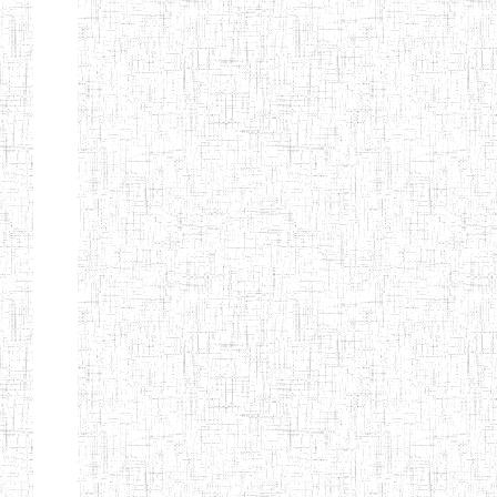
d'enseignement
normal
ENI
Chercher:
Effacer les filtres
Denomination
Type