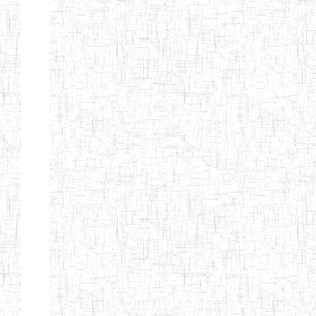
Etablissements
d'enseignement
secondaire
technique
et
professionnel
ESTP
Etablissements
d'enseignement