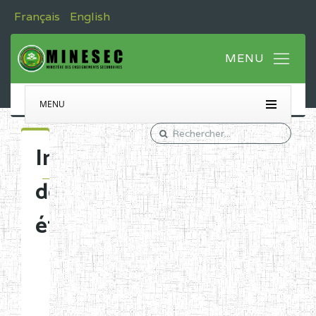
Français
English
MENU
Immatriculation
des
établissements
Etablissements