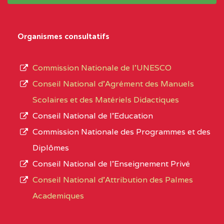
système,
CENTRE
COLLEGE
5JK
le
D'ENSEIGNEMENT
Organismes consultatifs
type
GENERAL ET
d’enseignement
PROFESSIONNEL
Commission Nationale de l’UNESCO
autorisé
(CEGEP) STE FOI BP
Conseil National d’Agrément des Manuels
et
:4740 YAOUNDE
Scolaires et des Matériels Didactiques
le
Conseil National de l’Education
CENTRE
COLLEGE PANAFRICAIN
5JK
numéro
Commission Nationale des Programmes et des
DE L'EXCELLENCE BP
d’immatriculation.
Diplômes
:4447 YAOUNDE
Conseil National de l’Enseignement Privé
L’offre
CENTRE
COLLEGE PRIVE
5JK
Conseil National d'Attribution des Palmes
d’éducation
CATHOLIQUE
Academiques
de
D'ENSEIGNEMENT
l’Enseignement