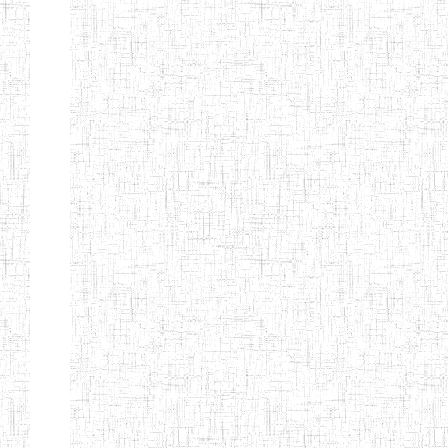
ENIEG BILINGUE
25/06/2014
ENIEG
Pri
LA COURONNE
ENIET BILINGUE
06/01/2014
ENIET
Pri
LA
PERFORMANCE
ENIET PRIVEE
25/07/2013
ENIET
Pri
LES FERMIONS
ENIET PRIVEE DE
17/04/2014
ENIET
Pri
L'OUEST
ENIET LE
30/10/2014
ENIET
Pri
NORMALIEN