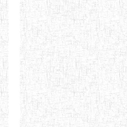
CITOYEN
ENIEG PRIVEE
04/08/2010
ENIEG
Pri
L'ARCHE DES
PHOTONS
ECOLE DE
30/11/2004
ENIEG
Pri
FORMATION
DES
INSTITUTEURS
ST ANDRE
ENIEG PRIVEE
04/06/2015
ENIEG
Pri
LAIQUE
PEKEKUE