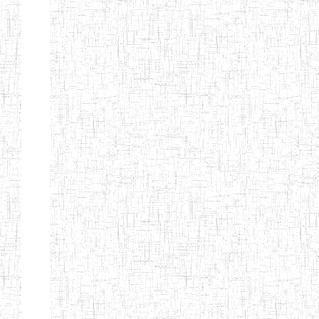
LAIQUE LES
PERFORMANCES
PEDAGOGIQUES
ENIEG DU HAUT
12/08/2013
ENIEG
Pri
NKAM
ENIEG BILINGUE
05/09/2003
ENIEG
Pri
DE L'IPEP DE
BANDJOUN
ENIEG PRIVEE
07/09/2012
ENIEG
Pri
NANFAH
ENPIEG TERESA
14/03/2014
ENIEG
Pri
JANE