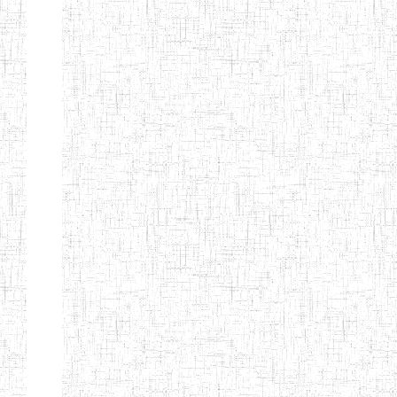
BTTC MBENGWI
BAPTIST
08/08/1983
ENIEG
Pri
TEACHERS
TRAINING
COLLEGE
KENCHOLIA
15/09/2015
ENIEG
Pri
TEACHER'S
TRAINING
COLLEGE
"K.T.T.C NDOP"
ENIEG PRIVEE
01/09/2015
ENIEG
Pri
BILINGUE