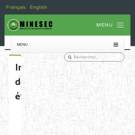
Français
English
MENU
Immatriculation
des
établissements
Etablissements