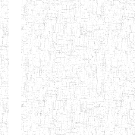
ENIEG
04/08/2010
ENIEG
Pri
MODERNE
SAINTE MARIE
ENIEG PRIVEE
04/08/2010
ENIEG
Pri
BILINGUE LES
BOSONS
ENIEG BILINGUE
01/08/2014
ENIEG
Pri
LE NORMALIEN
CITOYEN
ENIEG BILINGUE
03/10/2012
ENIEG
Pri
CLAIRE
FONTAINE