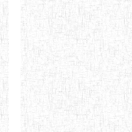
Page 9 sur 13 Total: 307
Afficher
Début
Préc.
4
5
6
7
8
9
13
Suivant
Fin
Etablissements
d'enseignement
secondaire
technique
et