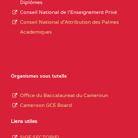
Diplômes
:4447 YAOUNDE
Conseil National de l’Enseignement Privé
L’offre
CENTRE
COLLEGE PRIVE
5JK
Conseil National d'Attribution des Palmes
d’éducation
CATHOLIQUE
Academiques
de
D'ENSEIGNEMENT
l’Enseignement
TECHNIQUE
Secondaire
INDUSTRIEL FEMININ
Général
MARIA GORETTI BP
au
Organismes sous tutelle
:1152 YAOUNDE
terme
des
CENTRE
COLLEGE PRIVE LAIC
5JK
Office du Baccalaureat du Cameroun
opérations
SAINT MICHEL
Cameroon GCE Board
d’immatriculation
ARCHANGE BP :10017
du
Liens utiles
YAOUNDE
mois
SIGE SECTORIEL