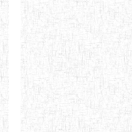
SAINT
28/12/2007
ENIEG
Pri
ANDREW'S BTTC
MODEL
08/09/2015
ENIEG
Pri
INCLUSIVE
BILINGUAL
TEACHER
TRAINING
INSTITUTE
CEFED/SPED/TTI
17/11/2008
ENIEG
Pri
SANTA
PTTC MBENGWI
06/08/1990
ENIEG
Pri
FULL GOSPEL
02/10/1998
ENIEG
Pri