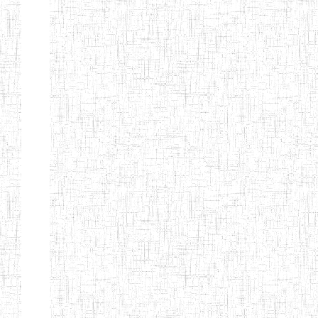
d'enseignement
normal
ENI
Chercher:
Effacer les filtres
Denomination
Type