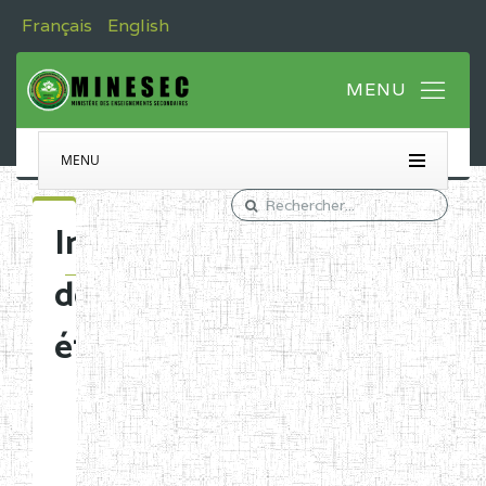
Français
English
MENU
Immatriculation
des
établissements
Etablissements