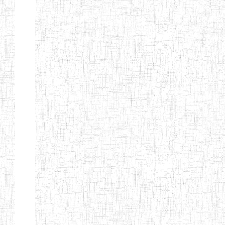
Etablissements
d'enseignement
secondaire
technique
et
professionnel
ESTP
Etablissements
d'enseignement