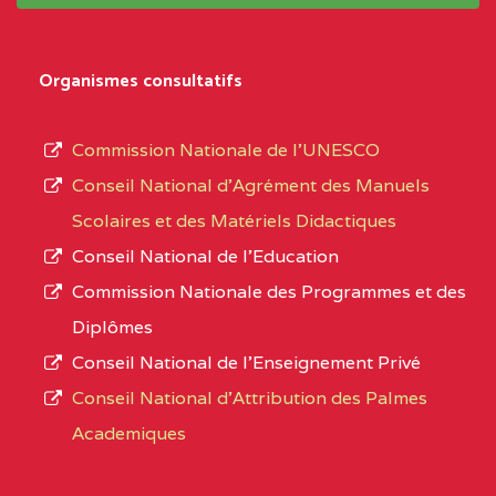
système,
CENTRE
COLLEGE
5JK
le
D'ENSEIGNEMENT
Organismes consultatifs
type
GENERAL ET
d’enseignement
PROFESSIONNEL
Commission Nationale de l’UNESCO
autorisé
(CEGEP) STE FOI BP
Conseil National d’Agrément des Manuels
et
:4740 YAOUNDE
Scolaires et des Matériels Didactiques
le
Conseil National de l’Education
CENTRE
COLLEGE PANAFRICAIN
5JK
numéro
Commission Nationale des Programmes et des
DE L'EXCELLENCE BP
d’immatriculation.
Diplômes
:4447 YAOUNDE
Conseil National de l’Enseignement Privé
L’offre
CENTRE
COLLEGE PRIVE
5JK
Conseil National d'Attribution des Palmes
d’éducation
CATHOLIQUE
Academiques
de
D'ENSEIGNEMENT
l’Enseignement