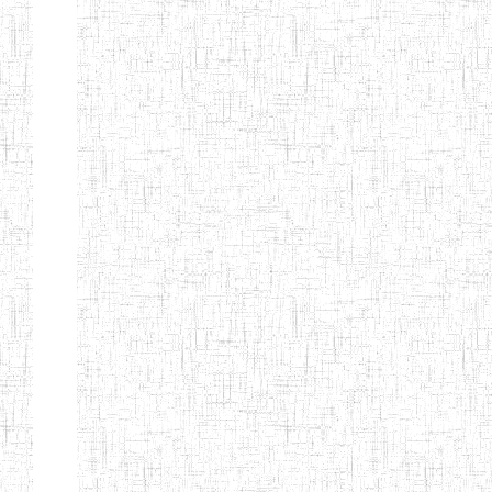
d'enseignement
normal
ENI
Chercher:
Effacer les filtres
Denomination
Type