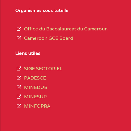
sformation et d’ouverture, le nom du fondateur
Organismes sous tutelle
t, le sous-système, le type d’enseignement
Office du Baccalaureat du Cameroun
Cameroon GCE Board
daire Général
au terme des opérations
 compte 3408 structures réparties ainsi qu’il
Liens utiles
SIGE SECTORIEL
Matricule
, soit :
PADESCE
MINEDUB
INGUE LES
2JJ2WFD111114112
MINESUP
spéciale
MINFOPRA
VALENT DE
2JK2TEFD100001087
AOUNDERE