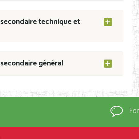
secondaire technique et
secondaire général
ESEC/CAB du 21 mars 2011 portant ouverture
s d’Enseignement Secondaire et Normal (RNE),
Fo
s régulièrement immatriculés et inscrits au
rtées à la connaissance du grand public.
épartement et Arrondissement ; suivent les