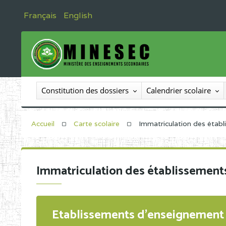
Français
English
Constitution des dossiers
Calendrier scolaire
Accueil
Carte scolaire
Immatriculation des étab
Immatriculation des établissement
Etablissements d'enseignement