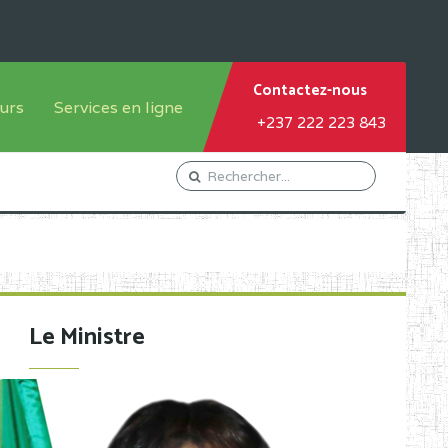
Contactez-nous
urs
Services en ligne
+237 222 223 843
tème francophone
Orientation Conseil
tème anglophone
Gestion du Personnel
Gestion du matricule des
élèves
les
Demande d'actes certificatifs
Le Ministre
Demande de subvention
Acceder au Mail pro