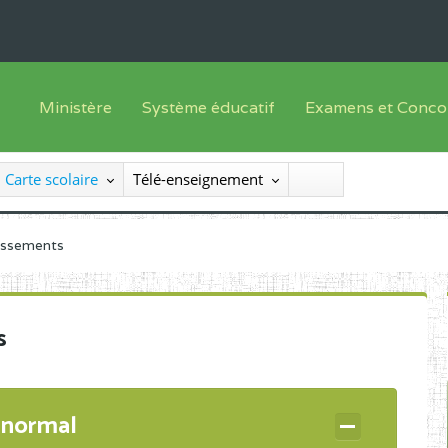
Ministère
Système éducatif
Examens et Conco
Sous sys
Le Ministre
Offre de formation
Inscriptions
Carte scolaire
Télé-enseignement
Sous sys
Le SEESEN
Progammes d'études
Liste des candidats
Inspection Générale des Services
Manuels scolaires
Résultats
lissements
Inspection Générale des Enseignements
Diplômes disponib
Administration Centrale
s
Services Déconcentrés
Organigramme
 normal