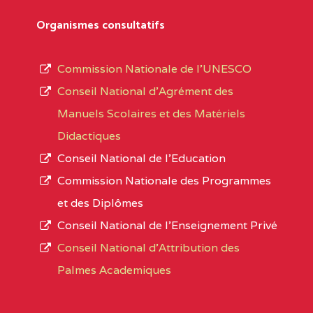
Département
références des textes de création ou de tran
Organismes consultatifs
pour le secteur privé, l’ordre d’enseignemen
Arrondissement
autorisé et le numéro d’immatriculation.
Commission Nationale de l’UNESCO
Noms
Conseil National d’Agrément des
L’offre d’éducation de
l’Enseignement Secon
Localité
Manuels Scolaires et des Matériels
d’immatriculation du mois de septembre 2020
Didactiques
suit :
Conseil National de l’Education
Région
Noms
1950 établissements publics
fonctionnels
Commission Nationale des Programmes
895 CES dont 86 Bilingues
et des Diplômes
ADAMAOUA
INSTITUT POLYVALENT BIL
1055 Lycées dont 351 Bilingues
Conseil National de l’Enseignement Privé
PINTADES BP :
72 établissements avec section bilingue 
Conseil National d'Attribution des
ADAMAOUA
COLLEGE PRIVE LAIC POLY
Palmes Academiques
1358 établissements privés
, soit :
L'ADAMAOUA BP :329 NG
994 établissements privés laïcs