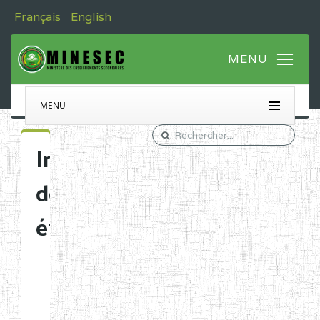
Français
English
MENU
Immatriculation
des
établissements
Etablissements