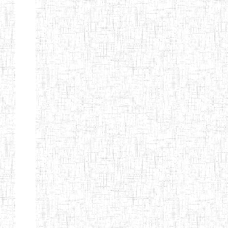
d'enseignement
normal
ENI
Chercher:
Effacer les filtres
Denomination
Type