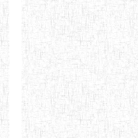
Début
Préc.
1
2
3
4
5
6
Suivant
Fin
Etablissements
d'enseignement
secondaire
technique
et
professionnel