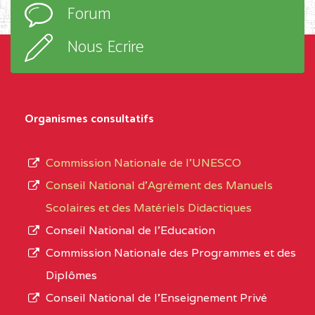
Forum
TECHNIQUE ADOLPH
d’enseignement,
KOLPING (COPAK) BP
le
Nous Ecrire
:33853 YAOUNDE
sous-
système,
CENTRE
COLLEGE
5JK
le
D'ENSEIGNEMENT
Organismes consultatifs
type
GENERAL ET
d’enseignement
PROFESSIONNEL
Commission Nationale de l’UNESCO
autorisé
(CEGEP) STE FOI BP
Conseil National d’Agrément des Manuels
et
:4740 YAOUNDE
Scolaires et des Matériels Didactiques
le
Conseil National de l’Education
CENTRE
COLLEGE PANAFRICAIN
5JK
numéro
Commission Nationale des Programmes et des
DE L'EXCELLENCE BP
d’immatriculation.
Diplômes
:4447 YAOUNDE
Conseil National de l’Enseignement Privé
L’offre