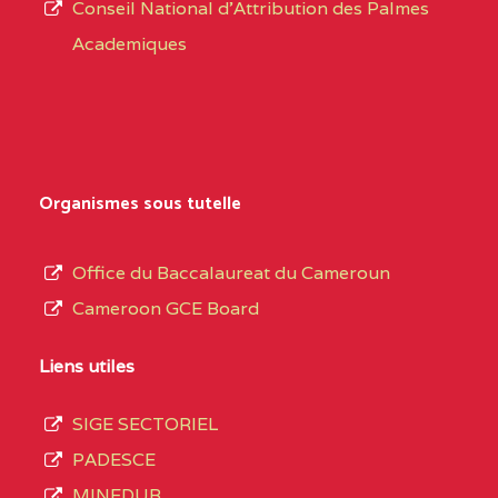
CENTRE
COLLEGE PRIVE
5JK
Conseil National d'Attribution des Palmes
d’éducation
CATHOLIQUE
Academiques
de
D'ENSEIGNEMENT
l’Enseignement
TECHNIQUE
Secondaire
INDUSTRIEL FEMININ
Général
MARIA GORETTI BP
au
Organismes sous tutelle
:1152 YAOUNDE
terme
des
CENTRE
COLLEGE PRIVE LAIC
5JK
Office du Baccalaureat du Cameroun
opérations
SAINT MICHEL
Cameroon GCE Board
d’immatriculation
ARCHANGE BP :10017
du
Liens utiles
YAOUNDE
mois
SIGE SECTORIEL
CENTRE
COMPLEXE SCOLAIRE
5JK
de
PADESCE
AKOA BP :13029
septembre
MINEDUB