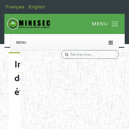
Français
English
MENU
Immatriculation
des
établissements
Etablissements