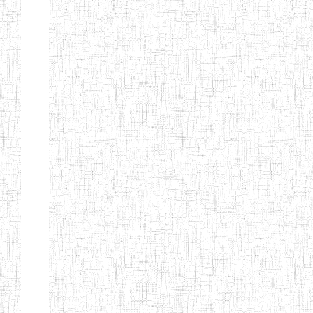
Début
Préc.
1
2
3
4
5
6
Suivant
Fin
Etablissements
d'enseignement
secondaire
technique
et
professionnel