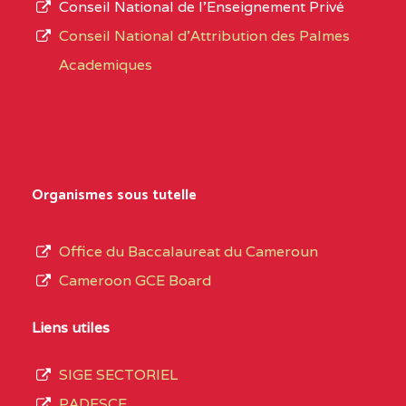
Conseil National de l’Enseignement Privé
L’offre
YDE
Conseil National d'Attribution des Palmes
d’éducation
CENTRE
INSTITUT AGRICOLE
5EL
Academiques
de
D'OBALA BP :233 OBALA
l’Enseignement
Secondaire
CENTRE
INSTITUT POLYVALENT
5EL
Général
LEO BP : 91 Obala
au
Organismes sous tutelle
CENTRE
CETIF CYPRIEN MBUKA
5EM
terme
DE NGOYA BP :
des
Office du Baccalaureat du Cameroun
opérations
CENTRE
COLLEGE ONANA
5EM
Cameroon GCE Board
d’immatriculation
EBODE BP :14463
du
Liens utiles
YAOUNDE
mois
SIGE SECTORIEL
CENTRE
CEGTI ST JEROME DE
5EN
de
PADESCE