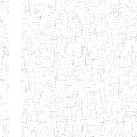
TTC TATUM
ST PIUS X
01/08/2000
ENIET
Pri
TECHNICAL
TEACHER
TRAINING
COLLEGE
TATUM
NIGHTINGALE
20/08/2013
ENIEG
Pri
TEACHER
TRAINING
COLLEGE
CHRIST THE
04/08/2010
ENIEG
Pri