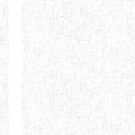
MODERNE
SAINTE MARIE
ENIEG PRIVEE
04/08/2010
ENIEG
Pri
BILINGUE LES
BOSONS
ENIEG BILINGUE
01/08/2014
ENIEG
Pri
LE NORMALIEN
CITOYEN
ENIEG BILINGUE
03/10/2012
ENIEG
Pri
CLAIRE
FONTAINE
Page 4 sur 13 Total: 307
Afficher