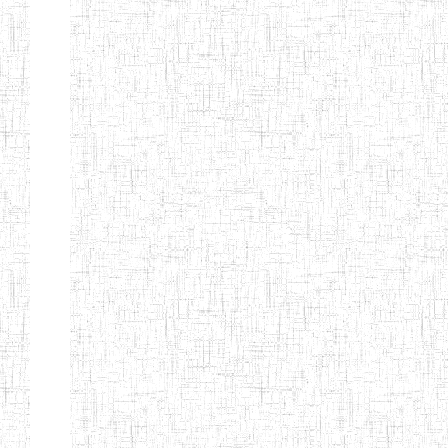
d'enseignement
normal
ENI
Chercher:
Effacer les filtres
Denomination
Type