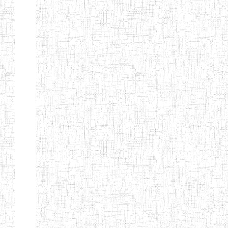
PEDAGOGIQUES
ENIEG DU HAUT
12/08/2013
ENIEG
Pri
NKAM
ENIEG BILINGUE
05/09/2003
ENIEG
Pri
DE L'IPEP DE
BANDJOUN
ENIEG PRIVEE
07/09/2012
ENIEG
Pri
NANFAH
ENPIEG TERESA
14/03/2014
ENIEG
Pri
JANE
ENIEG
04/08/2010
ENIEG
Pri