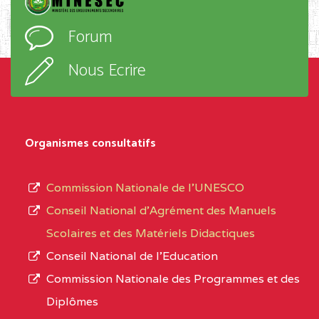
PROGRESSIO BP :85
l’ordre
Forum
OBALA
d’enseignement,
le
Nous Ecrire
CENTRE
CEGTI ST BENOIT DE
5EK
sous-
TALA BP :25 MONATELE
système,
CENTRE
COLLEGE PRIVE LAIC
5EK
le
Organismes consultatifs
NDOMO BP :1154
type
Douala
d’enseignement
Commission Nationale de l’UNESCO
autorisé
CENTRE
COLLEGE PRIVE
5EL
Conseil National d’Agrément des Manuels
et
CATHOLIQUE JOSPEH
Scolaires et des Matériels Didactiques
le
STINTZI BP :53 OBALA
Conseil National de l’Education
numéro
Commission Nationale des Programmes et des
CENTRE
COLLEGE PRIVE LAIC LE
5EL
d’immatriculation.
Diplômes
MAGNIFICAT BP :20427