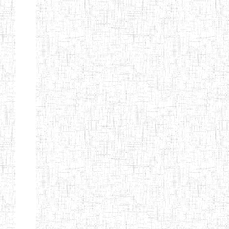
KING TEACHER
TRAINING
COLLEGE
ITCIG SENTTI
14/02/2007
ENIEG
Pri
CAMEROON
27/08/2015
ENIEG
Pri
INCLUSIVE
SPECIAL
EDUCATION
TEACHERS'
TRAINING AND
EMPOWERMENT
PROGRAMME
(CISETTEP)