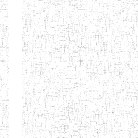
ANDREW'S BTTC
MODEL
08/09/2015
ENIEG
Pri
INCLUSIVE
BILINGUAL
TEACHER
TRAINING
INSTITUTE
CEFED/SPED/TTI
17/11/2008
ENIEG
Pri
SANTA
PTTC MBENGWI
06/08/1990
ENIEG
Pri
FULL GOSPEL
02/10/1998
ENIEG
Pri
BTTC MBENGWI