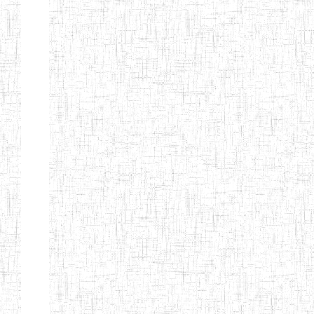
ALBERT
27/08/2015
ENIEG
Pri
TEACHERS'
TRAINING
INSTITUTE
CAMEROUN
(A.T.T.I.C)
NACHO
12/08/2010
ENIET
Pri
TECHNICAL
TEACHER
TRAINING
INSTITUTE
SAINT
28/12/2007
ENIEG
Pri