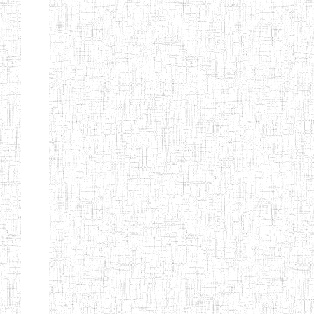
BAPTIST
08/08/1983
ENIEG
Pri
TEACHERS
TRAINING
COLLEGE
KENCHOLIA
15/09/2015
ENIEG
Pri
TEACHER'S
TRAINING
COLLEGE
"K.T.T.C NDOP"
ENIEG PRIVEE
01/09/2015
ENIEG
Pri
BILINGUE
LAIQUE LES
PERFORMANCES