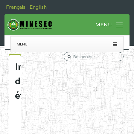
Français
English
MENU
Immatriculation
des
établissements
Etablissements