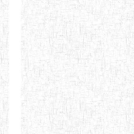
Etablissements
d'enseignement
secondaire
technique
et
professionnel
ESTP
Etablissements
d'enseignement