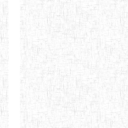
d'enseignement
normal
ENI
Chercher:
Effacer les filtres
Denomination
Type