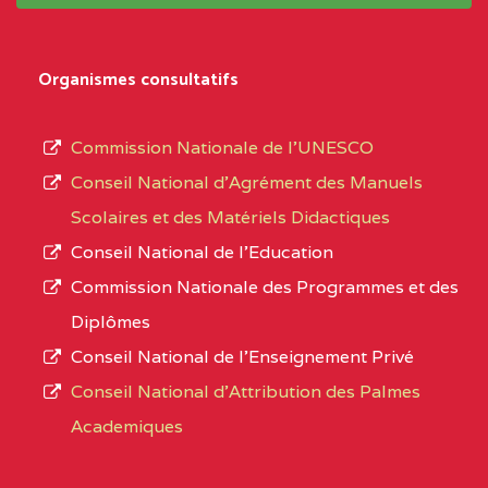
système,
CENTRE
COLLEGE PRIVE LAIC
5EK
le
Organismes consultatifs
NDOMO BP :1154
type
Douala
d’enseignement
Commission Nationale de l’UNESCO
autorisé
CENTRE
COLLEGE PRIVE
5EL
Conseil National d’Agrément des Manuels
et
CATHOLIQUE JOSPEH
Scolaires et des Matériels Didactiques
le
STINTZI BP :53 OBALA
Conseil National de l’Education
numéro
Commission Nationale des Programmes et des
CENTRE
COLLEGE PRIVE LAIC LE
5EL
d’immatriculation.
Diplômes
MAGNIFICAT BP :20427
Conseil National de l’Enseignement Privé
L’offre
YDE
Conseil National d'Attribution des Palmes
d’éducation
CENTRE
INSTITUT AGRICOLE
5EL
Academiques
de
D'OBALA BP :233 OBALA
l’Enseignement