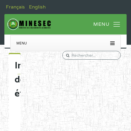
Français
English
MENU
Immatriculation
des
établissements
Etablissements