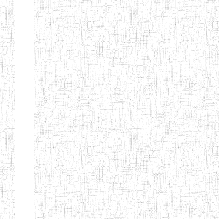
d'enseignement
normal
ENI
Chercher:
Effacer les filtres
Denomination
Type