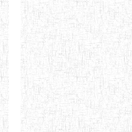
BILINGUE DE
MOKOLO
Page 7 sur 13 Total: 307
Afficher
Début
Préc.
2
3
4
5
6
7
Suivant
Fin
Etablissements
d'enseignement