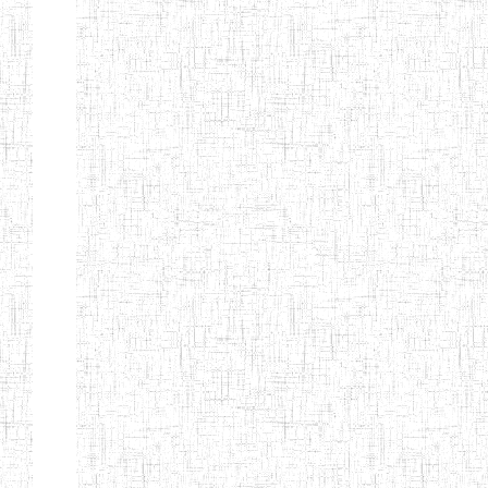
d'enseignement
normal
ENI
Chercher:
Effacer les filtres
Denomination
Type