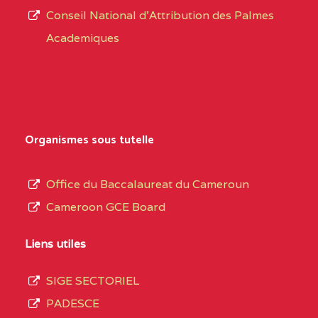
CENTRE
COLLEGE PRIVE
5JK
Conseil National d'Attribution des Palmes
d’éducation
CATHOLIQUE
Academiques
de
D'ENSEIGNEMENT
l’Enseignement
TECHNIQUE
Secondaire
INDUSTRIEL FEMININ
Général
MARIA GORETTI BP
au
Organismes sous tutelle
:1152 YAOUNDE
terme
des
CENTRE
COLLEGE PRIVE LAIC
5JK
Office du Baccalaureat du Cameroun
opérations
SAINT MICHEL
Cameroon GCE Board
d’immatriculation
ARCHANGE BP :10017
du
Liens utiles
YAOUNDE
mois
SIGE SECTORIEL
CENTRE
COMPLEXE SCOLAIRE
5JK
de
PADESCE
AKOA BP :13029
septembre