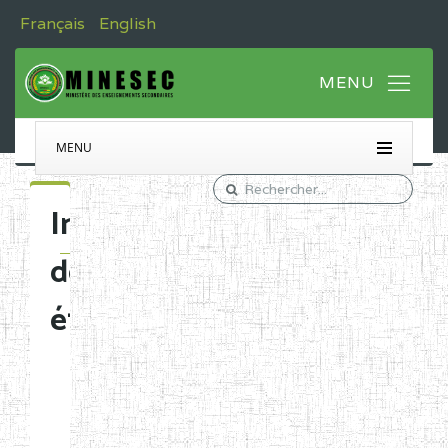
Français
English
MENU
Immatriculation
des
établissements
Etablissements