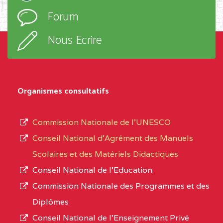
l’ordre
Forum
TECHNIQUE ADOLPH
d’enseignement,
KOLPING (COPAK) BP
le
Nous Ecrire
:33853 YAOUNDE
sous-
système,
CENTRE
COLLEGE
5JK
le
D'ENSEIGNEMENT
Organismes consultatifs
type
GENERAL ET
d’enseignement
PROFESSIONNEL
Commission Nationale de l’UNESCO
autorisé
(CEGEP) STE FOI BP
Conseil National d’Agrément des Manuels
et
:4740 YAOUNDE
Scolaires et des Matériels Didactiques
le
Conseil National de l’Education
CENTRE
COLLEGE PANAFRICAIN
5JK
numéro
Commission Nationale des Programmes et des
DE L'EXCELLENCE BP
d’immatriculation.
Diplômes
:4447 YAOUNDE
Conseil National de l’Enseignement Privé
L’offre