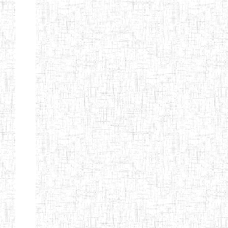
GTTC
03/11/1983
ENIEG
Public
MAMFE
GBTTC
25/08/1978
ENIEG
Public
KUMBA
GTTTC
13/08/2013
ENIET
Public
KUMBA
GTTC AKWA-
27/08/2013
ENIEG
Public
BAKASSI
GTTC
01/08/1997
ENIEG
Public
MUNDEMBA
Page 13 sur 13 Total: 307
Afficher