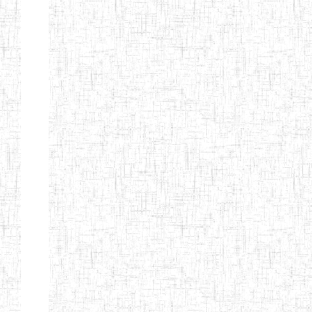
Début
Préc.
4
5
6
7
8
9
13
Suivant
Fin
Etablissements
d'enseignement
secondaire
technique
et
professionnel