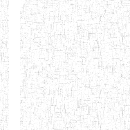
Nature
Arrondissement
Denomination
Création
Type
Nature
GTTC
08/12/1997
ENIEG
Public
BANGEM
GTTC
25/09/2000
ENIEG
Public
FONTEM