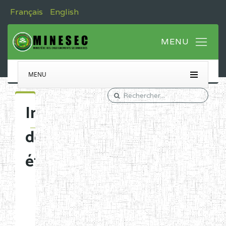
Français
English
MENU
Immatriculation
des
établissements
Etablissements