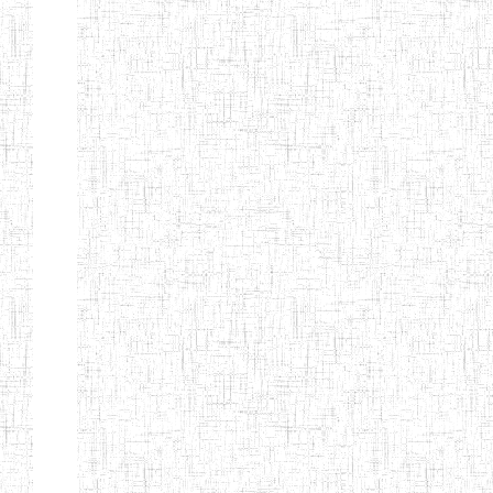
d'enseignement
normal
ENI
Chercher:
Effacer les filtres
Denomination
Type