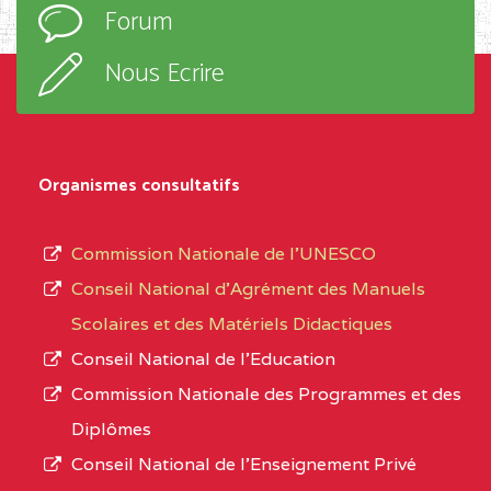
Forum
TECHNIQUE ADOLPH
d’enseignement,
KOLPING (COPAK) BP
le
Nous Ecrire
:33853 YAOUNDE
sous-
système,
CENTRE
COLLEGE
5JK
le
D'ENSEIGNEMENT
Organismes consultatifs
type
GENERAL ET
d’enseignement
PROFESSIONNEL
Commission Nationale de l’UNESCO
autorisé
(CEGEP) STE FOI BP
Conseil National d’Agrément des Manuels
et
:4740 YAOUNDE
Scolaires et des Matériels Didactiques
le
Conseil National de l’Education
CENTRE
COLLEGE PANAFRICAIN
5JK
numéro
Commission Nationale des Programmes et des
DE L'EXCELLENCE BP
d’immatriculation.
Diplômes
:4447 YAOUNDE
Conseil National de l’Enseignement Privé
L’offre