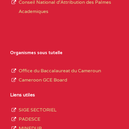
CENTRE
COLLEGE PRIVE
5JK
Conseil National d'Attribution des Palmes
d’éducation
CATHOLIQUE
Academiques
de
D'ENSEIGNEMENT
l’Enseignement
TECHNIQUE
Secondaire
INDUSTRIEL FEMININ
Général
MARIA GORETTI BP
au
Organismes sous tutelle
:1152 YAOUNDE
terme
des
CENTRE
COLLEGE PRIVE LAIC
5JK
Office du Baccalaureat du Cameroun
opérations
SAINT MICHEL
Cameroon GCE Board
d’immatriculation
ARCHANGE BP :10017
du
Liens utiles
YAOUNDE
mois
SIGE SECTORIEL
CENTRE
COMPLEXE SCOLAIRE
5JK
de
PADESCE
AKOA BP :13029
septembre
MINEDUB