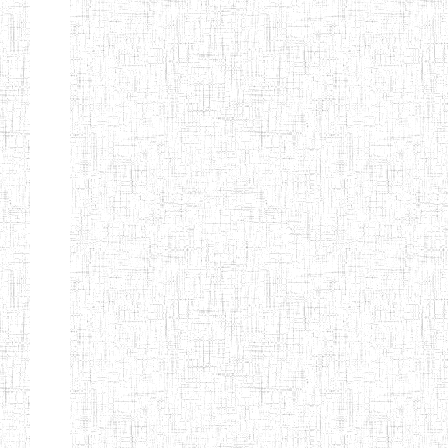
Début
Préc.
1
2
3
4
5
6
Suivant
Fin
Etablissements
d'enseignement
secondaire
technique
et
professionnel