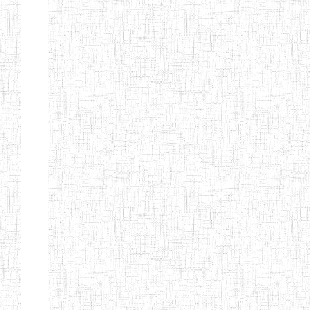
d'enseignement
normal
ENI
Chercher:
Effacer les filtres
Denomination
Type