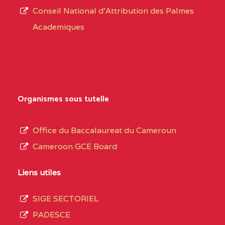
CENTRE
COLLEGE PRIVE
5JK
Conseil National d'Attribution des Palmes
d’éducation
CATHOLIQUE
Academiques
de
D'ENSEIGNEMENT
l’Enseignement
TECHNIQUE
Secondaire
INDUSTRIEL FEMININ
Général
MARIA GORETTI BP
au
Organismes sous tutelle
:1152 YAOUNDE
terme
des
CENTRE
COLLEGE PRIVE LAIC
5JK
Office du Baccalaureat du Cameroun
opérations
SAINT MICHEL
Cameroon GCE Board
d’immatriculation
ARCHANGE BP :10017
du
Liens utiles
YAOUNDE
mois
SIGE SECTORIEL
CENTRE
COMPLEXE SCOLAIRE
5JK
de
PADESCE
AKOA BP :13029
septembre