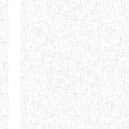
Début
Préc.
4
5
6
7
8
9
13
Suivant
Fin
Etablissements
d'enseignement
secondaire
technique
et
professionnel