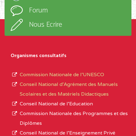
l’ordre
Forum
TECHNIQUE ADOLPH
d’enseignement,
KOLPING (COPAK) BP
le
Nous Ecrire
:33853 YAOUNDE
sous-
système,
CENTRE
COLLEGE
5JK
le
D'ENSEIGNEMENT
Organismes consultatifs
type
GENERAL ET
d’enseignement
PROFESSIONNEL
Commission Nationale de l’UNESCO
autorisé
(CEGEP) STE FOI BP
Conseil National d’Agrément des Manuels
et
:4740 YAOUNDE
Scolaires et des Matériels Didactiques
le
Conseil National de l’Education
CENTRE
COLLEGE PANAFRICAIN
5JK
numéro
Commission Nationale des Programmes et des
DE L'EXCELLENCE BP
d’immatriculation.
Diplômes
:4447 YAOUNDE
Conseil National de l’Enseignement Privé
L’offre