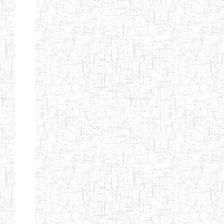
Nature
Arrondissement
Denomination
Création
Type
Nature
GTTC
08/12/1997
ENIEG
Public
BANGEM
GTTC
25/09/2000
ENIEG
Public
FONTEM