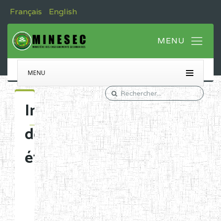
Français
English
MENU
Immatriculation
des
établissements
Etablissements