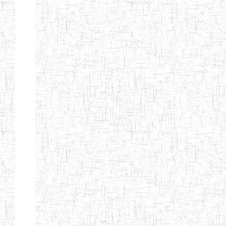
GTTC
03/11/1983
ENIEG
Public
MAMFE
GBTTC
25/08/1978
ENIEG
Public
KUMBA
GTTTC
13/08/2013
ENIET
Public
KUMBA
GTTC AKWA-
27/08/2013
ENIEG
Public
BAKASSI
GTTC
01/08/1997
ENIEG
Public
MUNDEMBA
Page 13 sur 13 Total: 307
Afficher