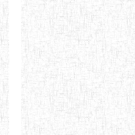
d'enseignement
normal
ENI
Chercher:
Effacer les filtres
Denomination
Type