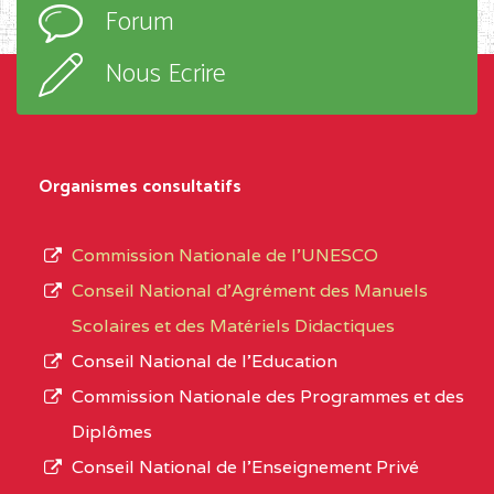
Forum
TECHNIQUE ADOLPH
d’enseignement,
KOLPING (COPAK) BP
le
Nous Ecrire
:33853 YAOUNDE
sous-
système,
CENTRE
COLLEGE
5JK
le
D'ENSEIGNEMENT
Organismes consultatifs
type
GENERAL ET
d’enseignement
PROFESSIONNEL
Commission Nationale de l’UNESCO
autorisé
(CEGEP) STE FOI BP
Conseil National d’Agrément des Manuels
et
:4740 YAOUNDE
Scolaires et des Matériels Didactiques
le
Conseil National de l’Education
CENTRE
COLLEGE PANAFRICAIN
5JK
numéro
Commission Nationale des Programmes et des
DE L'EXCELLENCE BP
d’immatriculation.
Diplômes
:4447 YAOUNDE
Conseil National de l’Enseignement Privé
L’offre