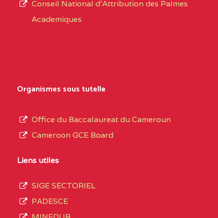
CENTRE
COLLEGE PRIVE
5JK
Conseil National d'Attribution des Palmes
d’éducation
CATHOLIQUE
Academiques
de
D'ENSEIGNEMENT
l’Enseignement
TECHNIQUE
Secondaire
INDUSTRIEL FEMININ
Général
MARIA GORETTI BP
au
Organismes sous tutelle
:1152 YAOUNDE
terme
des
CENTRE
COLLEGE PRIVE LAIC
5JK
Office du Baccalaureat du Cameroun
opérations
SAINT MICHEL
Cameroon GCE Board
d’immatriculation
ARCHANGE BP :10017
du
Liens utiles
YAOUNDE
mois
SIGE SECTORIEL
CENTRE
COMPLEXE SCOLAIRE
5JK
de
PADESCE
AKOA BP :13029
septembre
MINEDUB