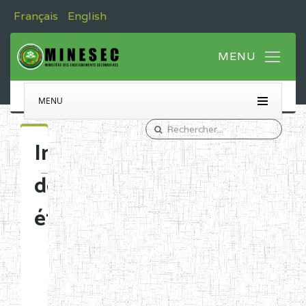
Français
English
MENU
Immatriculation
des
établissements
Etablissements