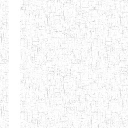
Début
Préc.
1
2
3
4
5
6
Suivant
Fin
Etablissements
d'enseignement
secondaire
technique
et
professionnel