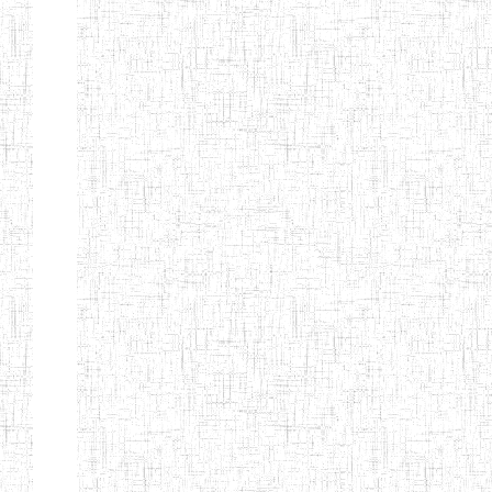
Etablissements
d'enseignement
secondaire
technique
et
professionnel
ESTP
Etablissements
d'enseignement