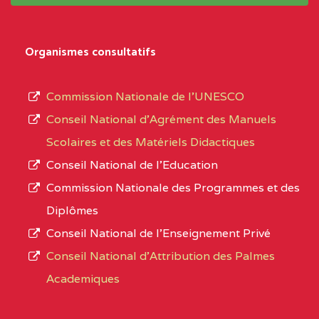
système,
CENTRE
COLLEGE
5JK
le
D'ENSEIGNEMENT
Organismes consultatifs
type
GENERAL ET
d’enseignement
PROFESSIONNEL
Commission Nationale de l’UNESCO
autorisé
(CEGEP) STE FOI BP
Conseil National d’Agrément des Manuels
et
:4740 YAOUNDE
Scolaires et des Matériels Didactiques
le
Conseil National de l’Education
CENTRE
COLLEGE PANAFRICAIN
5JK
numéro
Commission Nationale des Programmes et des
DE L'EXCELLENCE BP
d’immatriculation.
Diplômes
:4447 YAOUNDE
Conseil National de l’Enseignement Privé
L’offre
CENTRE
COLLEGE PRIVE
5JK
Conseil National d'Attribution des Palmes
d’éducation
CATHOLIQUE
Academiques
de
D'ENSEIGNEMENT
l’Enseignement