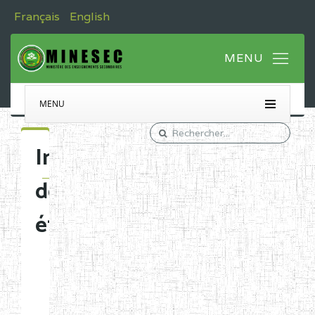
Français
English
MENU
Immatriculation
des
établissements
Etablissements