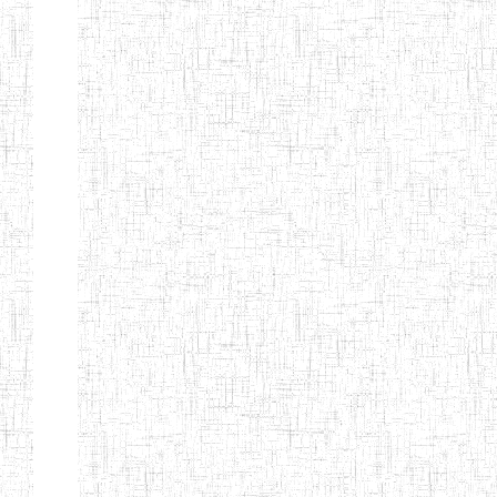
d'enseignement
normal
ENI
Chercher:
Effacer les filtres
Denomination
Type