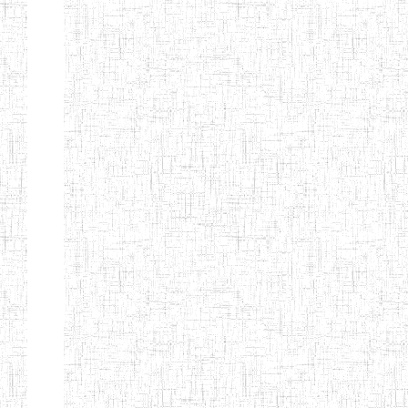
GTTC
17/07/2001
ENIEG
Publi
FUNDONG
Page 11 sur 13 Total: 307
Afficher
Début
Préc.
4
5
6
7
8
9
13
Suivant
Fin
Etablissements
d'enseignement