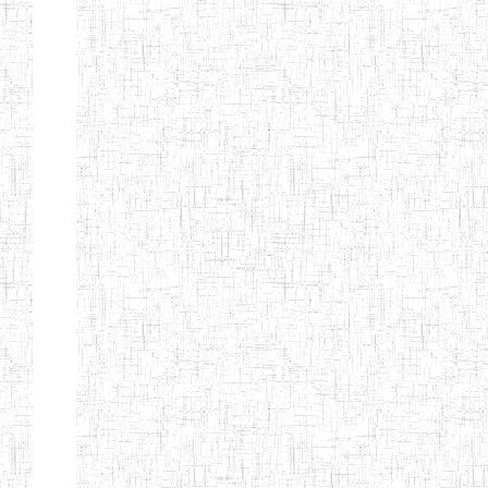
ENIEG
10/07/1983
ENIEG
Publi
D'ABONG
MBANG
ENIEG DE
12/06/2001
ENIEG
Publi
BATOURI
ENBIEG DE
01/08/2001
ENIEG
Publi
BERTOUA
ENIET DE
01/08/2012
ENIET
Publi
BERTOUA
ENIET DE
13/08/2013
ENIET
Publi
MAROUA