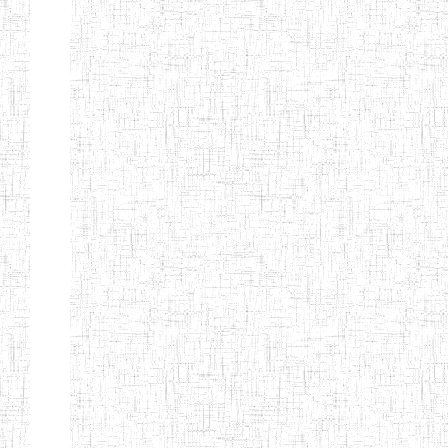
Nature
Arrondissement
Denomination
Création
Type
Natur
ENIEG DE
01/08/2000
ENIEG
Publi
MBALMAYO
ENIEG DE
11/07/2012
ENIEG
Publi
YOKADOUMA