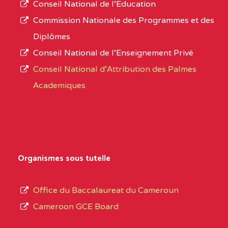
STINTZI BP :53 OBALA
Conseil National de l’Education
numéro
Commission Nationale des Programmes et des
CENTRE
COLLEGE PRIVE LAIC LE
5EL
d’immatriculation.
Diplômes
MAGNIFICAT BP :20427
Conseil National de l’Enseignement Privé
L’offre
YDE
Conseil National d'Attribution des Palmes
d’éducation
CENTRE
INSTITUT AGRICOLE
5EL
Academiques
de
D'OBALA BP :233 OBALA
l’Enseignement
Secondaire
CENTRE
INSTITUT POLYVALENT
5EL
Général
LEO BP : 91 Obala
au
Organismes sous tutelle
CENTRE
CETIF CYPRIEN MBUKA
5EM
terme
DE NGOYA BP :
des
Office du Baccalaureat du Cameroun
opérations
CENTRE
COLLEGE ONANA
5EM
Cameroon GCE Board
d’immatriculation
EBODE BP :14463