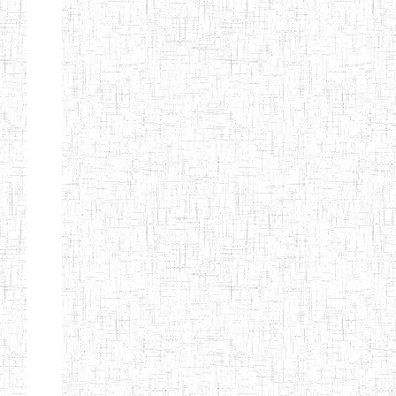
ENBIEG DE
01/01/1965
ENIEG
Publi
MAROUA
ENIEG DE
01/09/1997
ENIEG
Publi
KOUSSERI
ENIEG DE
31/08/2005
ENIEG
Publi
YAGOUA
ENIEG DE
01/09/1984
ENIEG
Publi
KAELE
ENIEG DE
01/07/2000
ENIEG
Publi
MORA
ENIEG DE
24/09/1997
ENIEG
Publi
MOKOLO