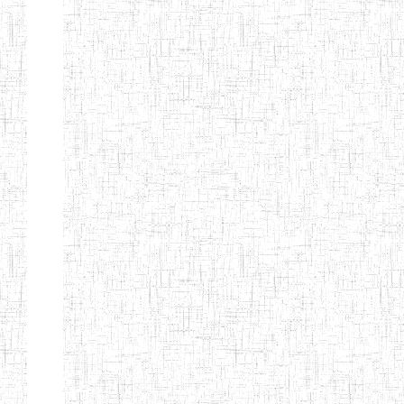
d'enseignement
normal
ENI
Chercher:
Effacer les filtres
Denomination
Type