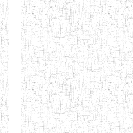
ENIEG DE
01/01/1958
ENIEG
Publi
NKONGSAMBA
ENIEG DE
01/11/2001
ENIEG
Publi
YABASSI
ENBIEG
01/01/1975
ENIEG
Publi
D'EDEA
ENBIEG DE
25/08/1986
ENIEG
Publi
DOUALA
ENIET DE
05/11/1998
ENIET
Publi
DOUALA
ENIET DE
05/08/2010
ENIET
Publi