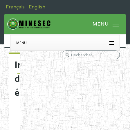
Français
English
MENU
Immatriculation
des
établissements
Etablissements