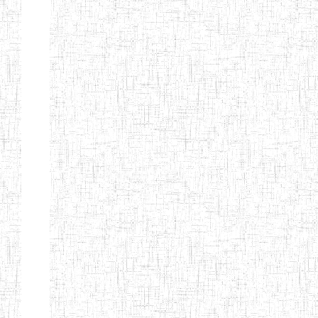
GAROUA
ENBIEG DE
01/01/1975
ENIEG
Publi
GAROUA
ENIEG DE
01/01/1995
ENIEG
Publi
PITOA
ENIEG DE
22/10/2002
ENIEG
Publi
TCHOLLIRE
ENIEG DE POLI
17/08/2012
ENIEG
Publi
ENIEG DE
10/09/2001
ENIEG
Publi
GUIDER