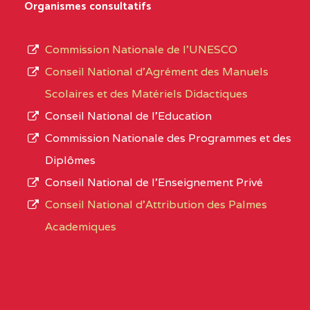
Organismes consultatifs
NORD
MERI
type
d’enseignement
0CM1TEFD100504110
(1)
Commission Nationale de l’UNESCO
autorisé
Conseil National d’Agrément des Manuels
EXTREME-
CETIC DE LOULOU
0CM
et
Scolaires et des Matériels Didactiques
NORD
le
Conseil National de l’Education
numéro
0CN1TEFD101094115
(1)
Commission Nationale des Programmes et des
d’immatriculation.
Diplômes
EXTREME-
CETIC DE PETTE
0CN
Conseil National de l’Enseignement Privé
L’offre
NORD
Conseil National d'Attribution des Palmes
d’éducation
0EI1TEFD100495110
(1)
Academiques
de
l’Enseignement
EXTREME-
CETIC DE GOULFEY
0EI
Secondaire
NORD
Général