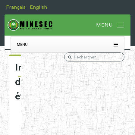
Français
English
MENU
Immatriculation
des
établissements
Etablissements