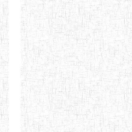
d'enseignement
normal
ENI
Chercher:
Effacer les filtres
Denomination
Type