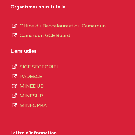
0EK1TEFD110526096
(1)
au
Organismes sous tutelle
terme
EXTREME-
LYCEE TECHNIQUE DE
0EK
des
Office du Baccalaureat du Cameroun
NORD
KOUSSERI
opérations
Cameroon GCE Board
d’immatriculation
0EL1TEFD100503113
(1)
du
Liens utiles
EXTREME-
CETIC DE LOGONE
0EL
mois
NORD
BIRNI
SIGE SECTORIEL
de
PADESCE
septembre
0EM1TEFD100507113
(1)
MINEDUB
2020
MINESUP
EXTREME-
CETIC DE MAKARY
0EM
compte
MINFOPRA
NORD
3408
structures
0HC1TEFD101148117
(1)
réparties
Lettre d'information