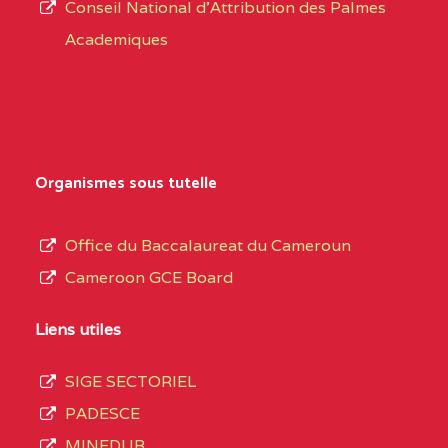
CENTRE
COLLEGE PRIVE
5JK
Conseil National d'Attribution des Palmes
d’éducation
CATHOLIQUE
Academiques
de
D'ENSEIGNEMENT
l’Enseignement
TECHNIQUE
Secondaire
INDUSTRIEL FEMININ
Général
MARIA GORETTI BP
au
Organismes sous tutelle
:1152 YAOUNDE
terme
des
CENTRE
COLLEGE PRIVE LAIC
5JK
Office du Baccalaureat du Cameroun
opérations
SAINT MICHEL
Cameroon GCE Board
d’immatriculation
ARCHANGE BP :10017
du
Liens utiles
YAOUNDE
mois
SIGE SECTORIEL
CENTRE
COMPLEXE SCOLAIRE
5JK
de
PADESCE
AKOA BP :13029
septembre
MINEDUB