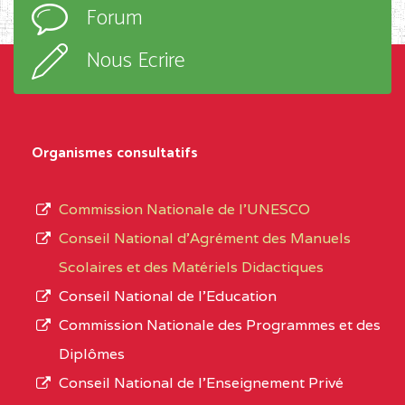
Forum
TECHNIQUE ADOLPH
d’enseignement,
KOLPING (COPAK) BP
le
Nous Ecrire
:33853 YAOUNDE
sous-
système,
CENTRE
COLLEGE
5JK
le
D'ENSEIGNEMENT
Organismes consultatifs
type
GENERAL ET
d’enseignement
PROFESSIONNEL
Commission Nationale de l’UNESCO
autorisé
(CEGEP) STE FOI BP
Conseil National d’Agrément des Manuels
et
:4740 YAOUNDE
Scolaires et des Matériels Didactiques
le
Conseil National de l’Education
CENTRE
COLLEGE PANAFRICAIN
5JK
numéro
Commission Nationale des Programmes et des
DE L'EXCELLENCE BP
d’immatriculation.
Diplômes
:4447 YAOUNDE
Conseil National de l’Enseignement Privé
L’offre