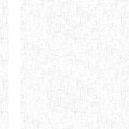
Début
Préc.
1
2
3
4
5
6
Suivant
Fin
Etablissements
d'enseignement
secondaire
technique
et
professionnel