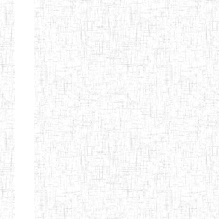
d'enseignement
normal
ENI
Chercher:
Effacer les filtres
Denomination
Type