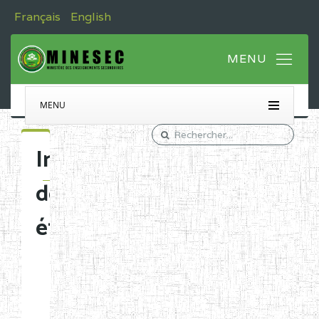
Français
English
MENU
Immatriculation
des
établissements
Etablissements