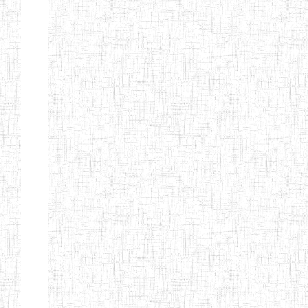
Etablissements
d'enseignement
secondaire
technique
et
professionnel
ESTP
Etablissements
d'enseignement