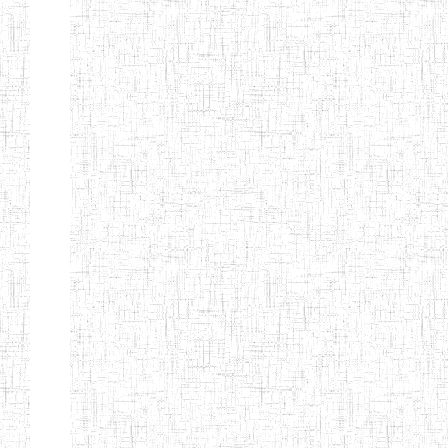
d'enseignement
normal
ENI
Chercher:
Effacer les filtres
Denomination
Type