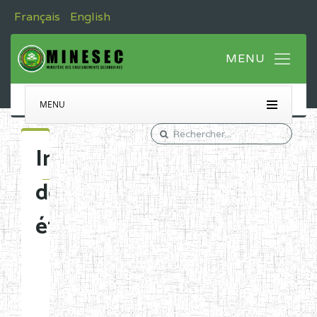
Français
English
MENU
Immatriculation
des
établissements
Etablissements