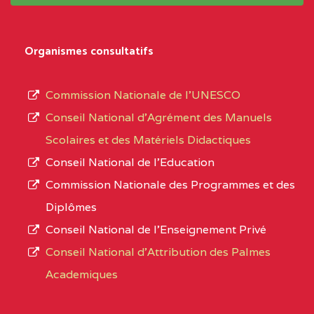
système,
CENTRE
COLLEGE
5JK
le
D'ENSEIGNEMENT
Organismes consultatifs
type
GENERAL ET
d’enseignement
PROFESSIONNEL
Commission Nationale de l’UNESCO
autorisé
(CEGEP) STE FOI BP
Conseil National d’Agrément des Manuels
et
:4740 YAOUNDE
Scolaires et des Matériels Didactiques
le
Conseil National de l’Education
CENTRE
COLLEGE PANAFRICAIN
5JK
numéro
Commission Nationale des Programmes et des
DE L'EXCELLENCE BP
d’immatriculation.
Diplômes
:4447 YAOUNDE
Conseil National de l’Enseignement Privé
L’offre
CENTRE
COLLEGE PRIVE
5JK
Conseil National d'Attribution des Palmes
d’éducation
CATHOLIQUE
Academiques
de
D'ENSEIGNEMENT
l’Enseignement