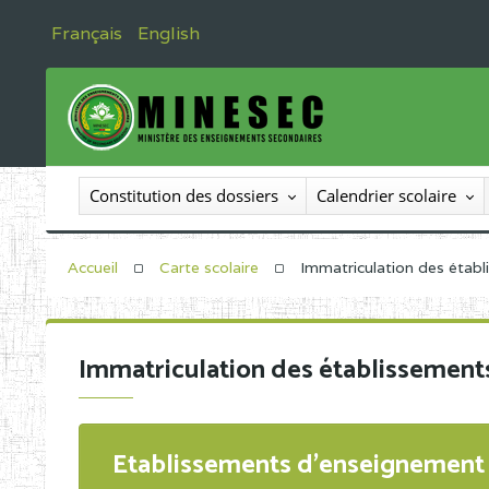
Français
English
Constitution des dossiers
Calendrier scolaire
Accueil
Carte scolaire
Immatriculation des étab
Immatriculation des établissement
Etablissements d'enseignement