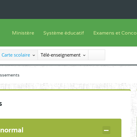
Ministère
Système éducatif
Examens et Conco
Sous sys
Le Ministre
Offre de formation
Inscriptions
Carte scolaire
Télé-enseignement
Sous sys
Le SEESEN
Progammes d'études
Liste des candidats
Inspection Générale des Services
Manuels scolaires
Résultats
lissements
Inspection Générale des Enseignements
Diplômes disponib
Administration Centrale
s
Services Déconcentrés
Organigramme
 normal