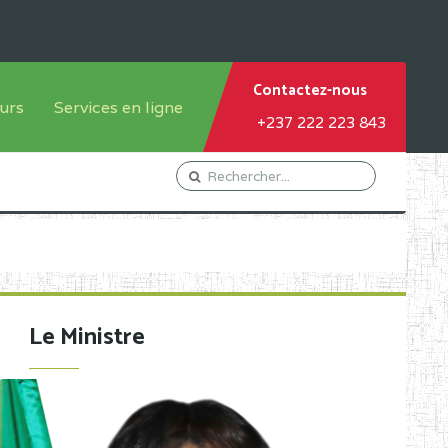
Contactez-nous
urs
Services en ligne
+237 222 223 843
tème francophone
Orientation Conseil
tème anglophone
Gestion du Personnel
Gestion du matricule des
élèves
les
Demande d'actes certificatifs
Le Ministre
Demande de subvention
Acceder au Mail pro