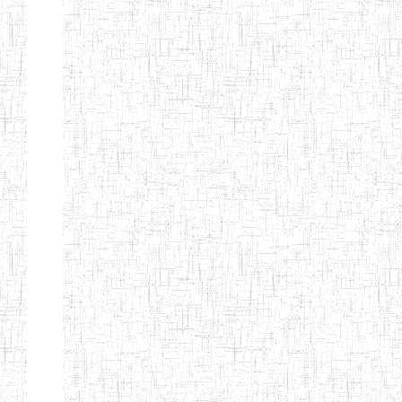
d'enseignement
normal
ENI
Chercher:
Effacer les filtres
Denomination
Type