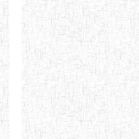
Etablissements
d'enseignement
secondaire
technique
et
professionnel
ESTP
Etablissements
d'enseignement