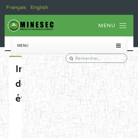
Français
English
MENU
Immatriculation
des
établissements
Etablissements