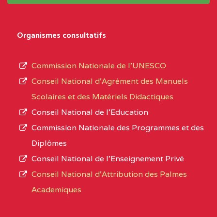
système,
CENTRE
COLLEGE
5JK
le
D'ENSEIGNEMENT
Organismes consultatifs
type
GENERAL ET
d’enseignement
PROFESSIONNEL
Commission Nationale de l’UNESCO
autorisé
(CEGEP) STE FOI BP
Conseil National d’Agrément des Manuels
et
:4740 YAOUNDE
Scolaires et des Matériels Didactiques
le
Conseil National de l’Education
CENTRE
COLLEGE PANAFRICAIN
5JK
numéro
Commission Nationale des Programmes et des
DE L'EXCELLENCE BP
d’immatriculation.
Diplômes
:4447 YAOUNDE
Conseil National de l’Enseignement Privé
L’offre
CENTRE
COLLEGE PRIVE
5JK
Conseil National d'Attribution des Palmes
d’éducation
CATHOLIQUE
Academiques
de
D'ENSEIGNEMENT
l’Enseignement