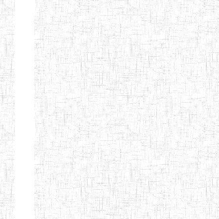
Nature
Arrondissement
Denomination
Création
Type
Nature
GTTC
08/12/1997
ENIEG
Public
BANGEM
GTTC
25/09/2000
ENIEG
Public
FONTEM