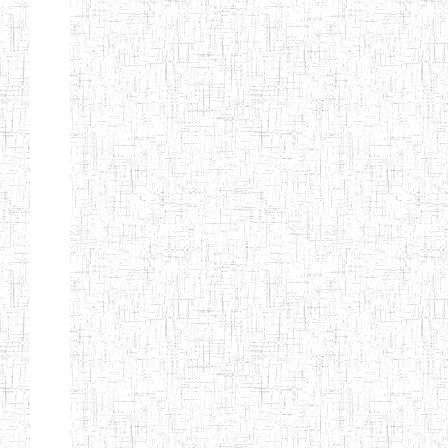
d'enseignement
normal
ENI
Chercher:
Effacer les filtres
Denomination
Type