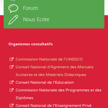
l’ordre
EXTREME-
CETIC DE GODOLA
0CL
Forum
d’enseignement,
NORD
le
Nous Ecrire
sous-
0CL1TEFD110519109
(1)
système,
EXTREME-
LYCEE TECHNIQUE DE
0CL
le
Organismes consultatifs
NORD
MERI
type
d’enseignement
0CM1TEFD100504110
(1)
Commission Nationale de l’UNESCO
autorisé
Conseil National d’Agrément des Manuels
EXTREME-
CETIC DE LOULOU
0CM
et
Scolaires et des Matériels Didactiques
NORD
le
Conseil National de l’Education
numéro
0CN1TEFD101094115
(1)
Commission Nationale des Programmes et des
d’immatriculation.
Diplômes
EXTREME-
CETIC DE PETTE
0CN
Conseil National de l’Enseignement Privé
L’offre
NORD