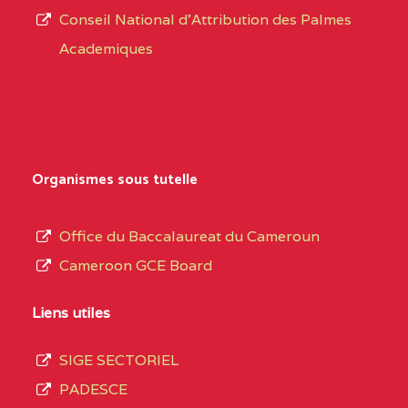
Conseil National d'Attribution des Palmes
d’éducation
0EI1TEFD100495110
(1)
Academiques
de
l’Enseignement
EXTREME-
CETIC DE GOULFEY
0EI
Secondaire
NORD
Général
0EK1TEFD110526096
(1)
au
Organismes sous tutelle
terme
EXTREME-
LYCEE TECHNIQUE DE
0EK
des
Office du Baccalaureat du Cameroun
NORD
KOUSSERI
opérations
Cameroon GCE Board
d’immatriculation
0EL1TEFD100503113
(1)
du
Liens utiles
EXTREME-
CETIC DE LOGONE
0EL
mois
NORD
BIRNI
SIGE SECTORIEL
de
PADESCE
septembre
0EM1TEFD100507113
(1)