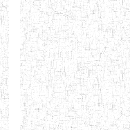
Début
Préc.
4
5
6
7
8
9
13
Suivant
Fin
Etablissements
d'enseignement
secondaire
technique
et
professionnel