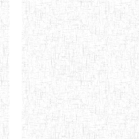
GTTC
03/11/1983
ENIEG
Public
MAMFE
GBTTC
25/08/1978
ENIEG
Public
KUMBA
GTTTC
13/08/2013
ENIET
Public
KUMBA
GTTC AKWA-
27/08/2013
ENIEG
Public
BAKASSI
GTTC
01/08/1997
ENIEG
Public
MUNDEMBA
Page 13 sur 13 Total: 307
Afficher