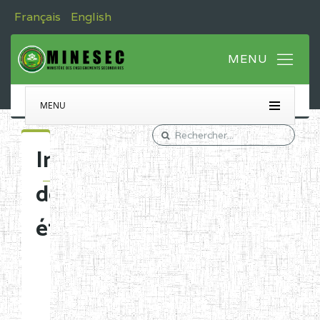
Français
English
MENU
Immatriculation
des
établissements
Etablissements